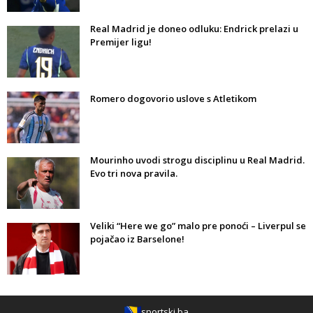
Real Madrid je doneo odluku: Endrick prelazi u
Premijer ligu!
Romero dogovorio uslove s Atletikom
Mourinho uvodi strogu disciplinu u Real Madrid.
Evo tri nova pravila.
Veliki “Here we go” malo pre ponoći – Liverpul se
pojačao iz Barselone!
sportski.ba