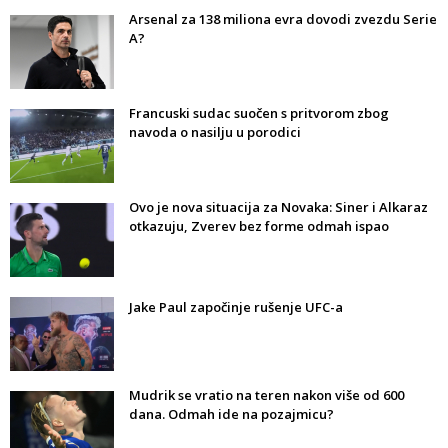
Arsenal za 138 miliona evra dovodi zvezdu Serie
A?
Francuski sudac suočen s pritvorom zbog
navoda o nasilju u porodici
Ovo je nova situacija za Novaka: Siner i Alkaraz
otkazuju, Zverev bez forme odmah ispao
Jake Paul započinje rušenje UFC-a
Mudrik se vratio na teren nakon više od 600
dana. Odmah ide na pozajmicu?