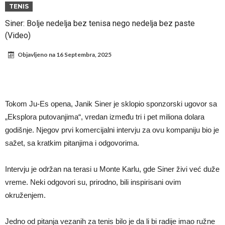
Francuski sudac suočen s pritvorom zbog navoda o nasilju u
TENIS
porodici
Ovo je nova situacija za Novaka: Siner i Alkaraz otkazuju, Zverev bez
Siner: Bolje nedelja bez tenisa nego nedelja bez paste
(Video)
forme odmah ispao
Jake Paul započinje rušenje UFC-a
Mudrik se vratio na teren nakon više od 600 dana. Odmah ide na
Objavljeno na
16 Septembra, 2025
pozajmicu?
Real Madrid je doneo odluku: Endrick prelazi u Premijer ligu!
Romero dogovorio uslove s Atletikom
Mourinho uvodi strogu disciplinu u Real Madrid. Evo tri nova pravila.
Tokom Ju-Es opena, Janik Siner je sklopio sponzorski ugovor sa
„Eksplora putovanjima“, vredan između tri i pet miliona dolara
Veliki “Here we go” malo pre ponoći – Liverpul se pojačao iz
godišnje. Njegov prvi komercijalni intervju za ovu kompaniju bio je
Barselone!
sažet, sa kratkim pitanjima i odgovorima.
Intervju je održan na terasi u Monte Karlu, gde Siner živi već duže
vreme. Neki odgovori su, prirodno, bili inspirisani ovim
okruženjem.
Jedno od pitanja vezanih za tenis bilo je da li bi radije imao ružne