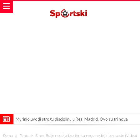
Murinjo uvodi strogu disciplinu u Real Madrid. Ovo su tri nova
pravila
Arsenal za 138 miliona evra dovodi zvezdu Serie A?
Doma
Tenis
Siner: Bolje nedelja bez tenisa nego nedelja bez paste (Video)