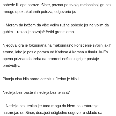
pobede ili lepe poraze. Siner, poznat po svojoj racionalnoj igri bez
mnogo spektakularnih poteza, odgovorio je:
– Moram da kažem da više volim ružne pobede jer ne volim da
gubim – rekao je osvajač četiri gren slema.
Njegova igra je fokusirana na maksimalno korišćenje svojih jakih
strana, iako je posle poraza od Karlosa Alkarasa u finalu Ju-Es
opena priznao da treba da promeni nešto u igri jer postaje
predvidljiv.
Pitanja nisu bila samo o tenisu. Jedno je bilo i:
Nedelja bez paste ili nedelja bez tenisa?
– Nedelja bez tenisa jer tada mogu da idem na krstarenje –
nasmejao se Siner, dodajući očigledno odgovor u skladu sa