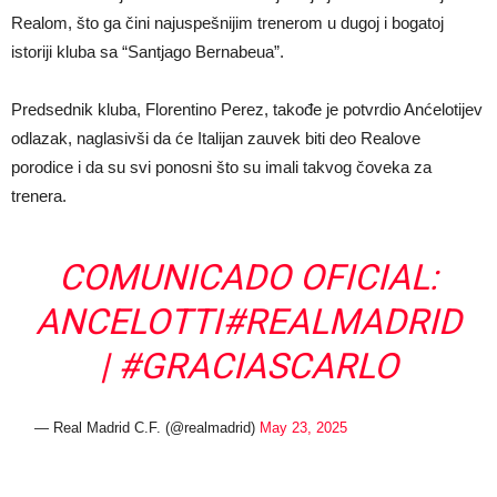
Realom, što ga čini najuspešnijim trenerom u dugoj i bogatoj
istoriji kluba sa “Santjago Bernabeua”.
Predsednik kluba, Florentino Perez, takođe je potvrdio Anćelotijev
odlazak, naglasivši da će Italijan zauvek biti deo Realove
porodice i da su svi ponosni što su imali takvog čoveka za
trenera.
COMUNICADO OFICIAL:
ANCELOTTI
#REALMADRID
|
#GRACIASCARLO
— Real Madrid C.F. (@realmadrid)
May 23, 2025