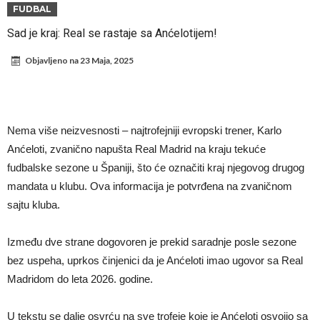
Infantino i ljubavnička veza: Kontroverzni detalji i novčana isplata iz
FUDBAL
UEFA
Murinjo uvodi strogu disciplinu u Real Madrid. Ovo su tri nova
Sad je kraj: Real se rastaje sa Anćelotijem!
pravila
Arsenal za 138 miliona evra dovodi zvezdu Serie A?
Objavljeno na
23 Maja, 2025
Francuski sudac suočen s pritvorom zbog navoda o nasilju u
porodici
Ovo je nova situacija za Novaka: Siner i Alkaraz otkazuju, Zverev bez
forme odmah ispao
Jake Paul započinje rušenje UFC-a
Nema više neizvesnosti – najtrofejniji evropski trener, Karlo
Mudrik se vratio na teren nakon više od 600 dana. Odmah ide na
Anćeloti, zvanično napušta Real Madrid na kraju tekuće
fudbalske sezone u Španiji, što će označiti kraj njegovog drugog
pozajmicu?
Real Madrid je doneo odluku: Endrick prelazi u Premijer ligu!
mandata u klubu. Ova informacija je potvrđena na zvaničnom
sajtu kluba.
Između dve strane dogovoren je prekid saradnje posle sezone
bez uspeha, uprkos činjenici da je Anćeloti imao ugovor sa Real
Madridom do leta 2026. godine.
U tekstu se dalje osvrću na sve trofeje koje je Anćeloti osvojio sa