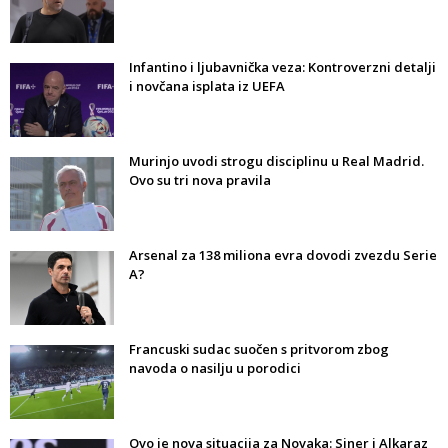
Infantino i ljubavnička veza: Kontroverzni detalji
i novčana isplata iz UEFA
Murinjo uvodi strogu disciplinu u Real Madrid.
Ovo su tri nova pravila
Arsenal za 138 miliona evra dovodi zvezdu Serie
A?
Francuski sudac suočen s pritvorom zbog
navoda o nasilju u porodici
Ovo je nova situacija za Novaka: Siner i Alkaraz