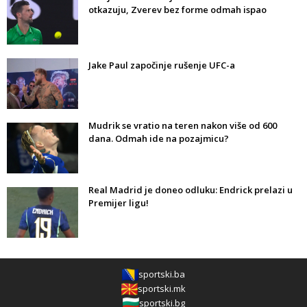
otkazuju, Zverev bez forme odmah ispao
Jake Paul započinje rušenje UFC-a
Mudrik se vratio na teren nakon više od 600
dana. Odmah ide na pozajmicu?
Real Madrid je doneo odluku: Endrick prelazi u
Premijer ligu!
sportski.ba
sportski.mk
sportski.bg