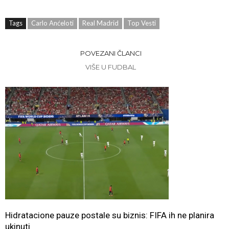
Tags
Carlo Anćeloti
Real Madrid
Top Vesti
POVEZANI ČLANCI
VIŠE U FUDBAL
Hidratacione pauze postale su biznis: FIFA ih ne planira
ukinuti