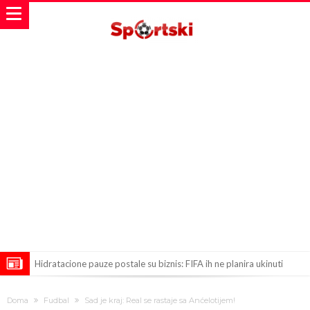
Hidratacione pauze postale su biznis: FIFA ih ne planira ukinuti
Potpuni rat – Barsa kvari Atletikov najvažniji letnji transfer?!
Doma
Fudbal
Sad je kraj: Real se rastaje sa Anćelotijem!