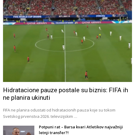
Hidratacione pauze postale su biznis: FIFA ih
ne planira ukinuti
FIFA ne planira odustati od hidratacionih pauza koje su tokom
Svetskog prvenstva 2026. televizijskim …
Potpuni rat – Barsa kvari Atletikov najvažniji
letnji transfer?!