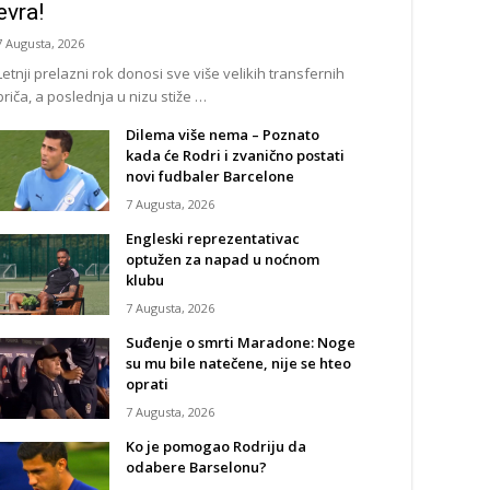
evra!
7 Augusta, 2026
Letnji prelazni rok donosi sve više velikih transfernih
priča, a poslednja u nizu stiže …
Dilema više nema – Poznato
kada će Rodri i zvanično postati
novi fudbaler Barcelone
7 Augusta, 2026
Engleski reprezentativac
optužen za napad u noćnom
klubu
7 Augusta, 2026
Suđenje o smrti Maradone: Noge
su mu bile natečene, nije se hteo
oprati
7 Augusta, 2026
Ko je pomogao Rodriju da
odabere Barselonu?