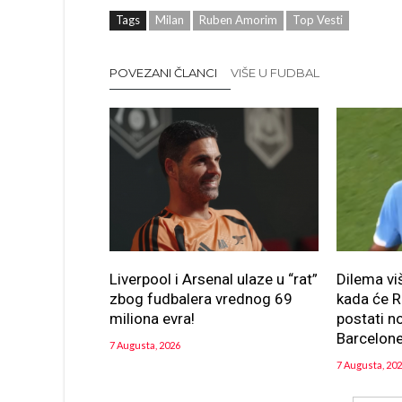
Tags
Milan
Ruben Amorim
Top Vesti
POVEZANI ČLANCI
VIŠE U FUDBAL
Liverpool i Arsenal ulaze u “rat”
Dilema v
zbog fudbalera vrednog 69
kada će R
miliona evra!
postati n
Barcelon
7 Augusta, 2026
7 Augusta, 20