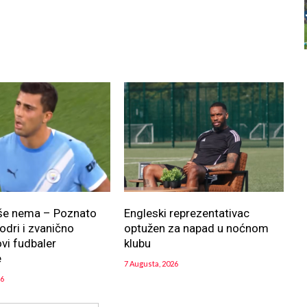
iše nema – Poznato
Engleski reprezentativac
odri i zvanično
optužen za napad u noćnom
ovi fudbaler
klubu
e
7 Augusta, 2026
26