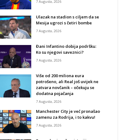
7 Augusta, 2026
Ulazak na stadion s ciljem da se
Mesija ugrozi s četiri bombe
7 Augusta, 2026
Đani Infantino dobija podršku:
Ko su njegovi saveznici?
7 Augusta, 2026
Više od 200 miliona eura
potrošeno, ali Real još uvijek ne
zatvara novčanik – očekuju se
dodatna pojačanja
7 Augusta, 2026
Manchester City je već pronašao
zamenu za Rodrija, i to kakvu!
7 Augusta, 2026