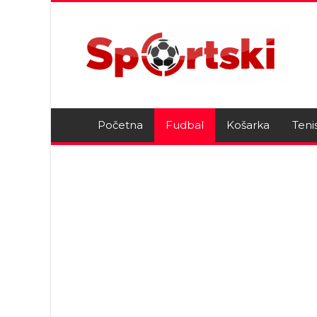
Početna
Fudbal
Košarka
Teni