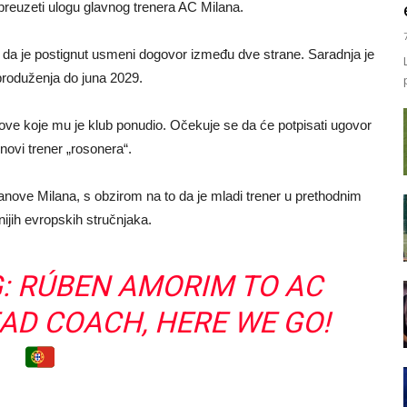
reuzeti ulogu glavnog trenera AC Milana.
da je postignut usmeni dogovor između dve strane. Saradnja je
roduženja do juna 2029.
love koje mu je klub ponudio. Očekuje se da će potpisati ugovor
novi trener „rosonera“.
ove Milana, s obzirom na to da je mladi trener u prethodnim
jih evropskih stručnjaka.
: RÚBEN AMORIM TO AC
AD COACH, HERE WE GO!