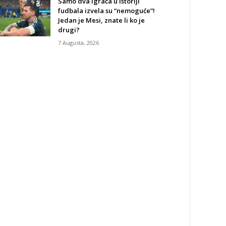
Samo dva igrača u istoriji
fudbala izvela su “nemoguće”!
Jedan je Mesi, znate li ko je
drugi?
7 Augusta, 2026