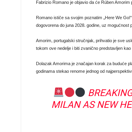
Fabrizio Romano je objavio da će Rúben Amorim p
Romano ističe sa svojim poznatim „Here We Go!“ 
dogovorena do juna 2028. godine, uz mogućnost p
Amorim, portugalski stručnjak, prihvatio je sve us
tokom ove nedelje i biti zvanično predstavljen kao 
Dolazak Amorima je značajan korak za buduće plan
godinama stekao renome jednog od najperspektivni
BREAKING
MILAN AS NEW HE