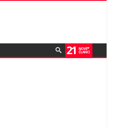
21
NOVE
ČLANCI