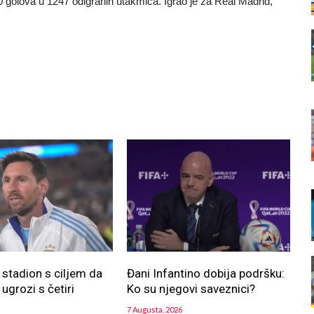
 910 golova u 1247 odigranih utakmica. Igrao je za Real Madrid,
 stadion s ciljem da
Đani Infantino dobija podršku:
ugrozi s četiri
Ko su njegovi saveznici?
7 Augusta, 2026