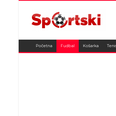
Početna
Fudbal
Košarka
Teni