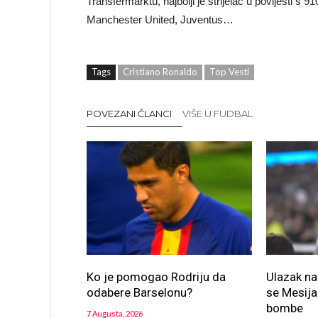
Transfermarktu, najbolji je strijelac u povijesti s
Manchester United, Juventus…
Tags
Cristiano Ronaldo
Top Vesti
POVEZANI ČLANCI
VIŠE U FUDBAL
Ko je pomogao Rodriju da
Ulazak na
odabere Barselonu?
se Mesija 
bombe
7 Augusta, 2026