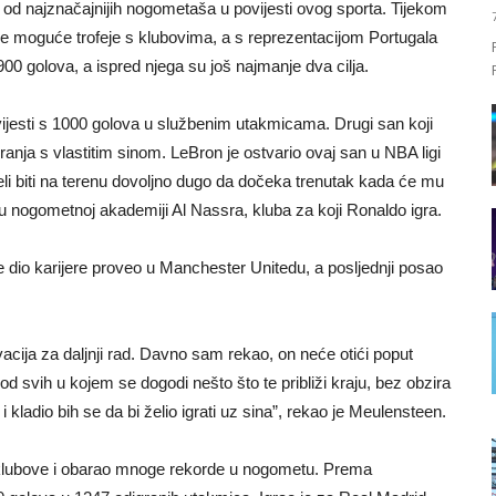
od najznačajnijih nogometaša u povijesti ovog sporta. Tijekom
 i sve moguće trofeje s klubovima, a s reprezentacijom Portugala
900 golova, a ispred njega su još najmanje dva cilja.
vijesti s 1000 golova u službenim utakmicama. Drugi san koji
anja s vlastitim sinom. LeBron je ostvario ovaj san u NBA ligi
li biti na terenu dovoljno dugo da dočeka trenutak kada će mu
ra u nogometnoj akademiji Al Nassra, kluba za koji Ronaldo igra.
e dio karijere proveo u Manchester Unitedu, a posljednji posao
vacija za daljnji rad. Davno sam rekao, on neće otići poput
kod svih u kojem se dogodi nešto što te približi kraju, bez obzira
e i kladio bih se da bi želio igrati uz sina”, rekao je Meulensteen.
 klubove i obarao mnoge rekorde u nogometu. Prema