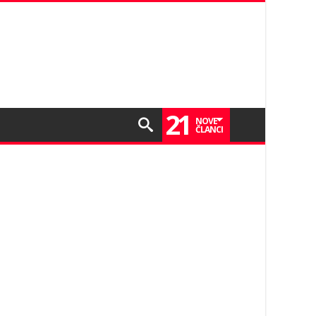
21
NOVE
ČLANCI