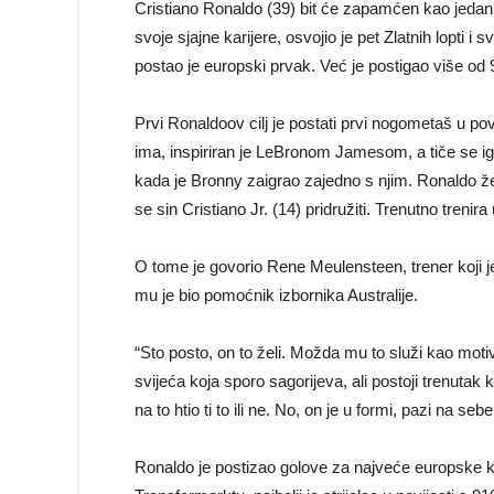
Cristiano Ronaldo (39) bit će zapamćen kao jedan 
svoje sjajne karijere, osvojio je pet Zlatnih lopti
postao je europski prvak. Već je postigao više od 
Prvi Ronaldoov cilj je postati prvi nogometaš u po
ima, inspiriran je LeBronom Jamesom, a tiče se igr
kada je Bronny zaigrao zajedno s njim. Ronaldo že
se sin Cristiano Jr. (14) pridružiti. Trenutno treni
O tome je govorio Rene Meulensteen, trener koji j
mu je bio pomoćnik izbornika Australije.
“Sto posto, on to želi. Možda mu to služi kao moti
svijeća koja sporo sagorijeva, ali postoji trenutak 
na to htio ti to ili ne. No, on je u formi, pazi na seb
Ronaldo je postizao golove za najveće europske