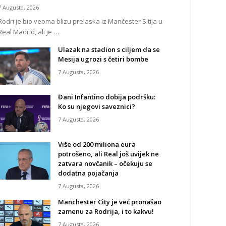
7 Augusta, 2026
Rodri je bio veoma blizu prelaska iz Mančester Sitija u
Real Madrid, ali je …
Ulazak na stadion s ciljem da se
Mesija ugrozi s četiri bombe
7 Augusta, 2026
Đani Infantino dobija podršku:
Ko su njegovi saveznici?
7 Augusta, 2026
Više od 200 miliona eura
potrošeno, ali Real još uvijek ne
zatvara novčanik – očekuju se
dodatna pojačanja
7 Augusta, 2026
Manchester City je već pronašao
zamenu za Rodrija, i to kakvu!
7 Augusta, 2026