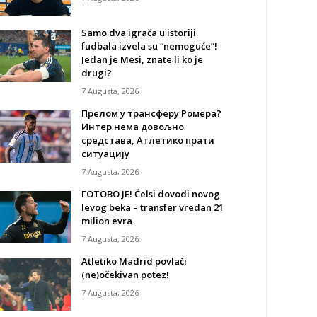
Samo dva igrača u istoriji
fudbala izvela su “nemoguće”!
Jedan je Mesi, znate li ko je
drugi?
7 Augusta, 2026
Прелом у трансферу Ромера?
Интер нема довољно
средстава, Атлетико прати
ситуацију
7 Augusta, 2026
ГОТОВО ЈЕ! Čelsi dovodi novog
levog beka – transfer vredan 21
milion evra
7 Augusta, 2026
Atletiko Madrid povlači
(ne)očekivan potez!
7 Augusta, 2026