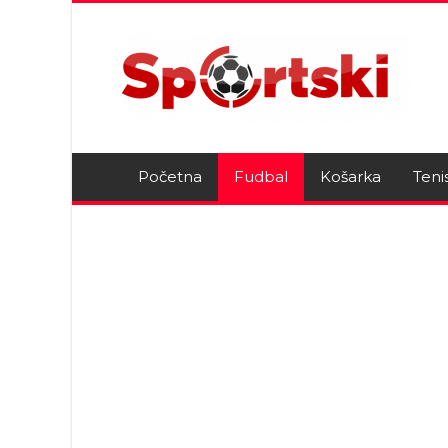
Početna
Fudbal
Košarka
Teni