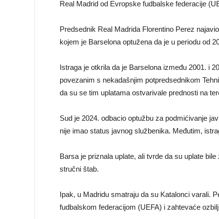
Real Madrid od Evropske fudbalske federacije (UEF
Predsednik Real Madrida Florentino Perez najavio
kojem je Barselona optužena da je u periodu od 20
Istraga je otkrila da je Barselona između 2001. i 
povezanim s nekadašnjim potpredsednikom Tehničk
da su se tim uplatama ostvarivale prednosti na ter
Sud je 2024. odbacio optužbu za podmićivanje jav
nije imao status javnog službenika. Međutim, istraga
Barsa je priznala uplate, ali tvrde da su uplate bil
stručni štab.
Ipak, u Madridu smatraju da su Katalonci varali.
fudbalskom federacijom (UEFA) i zahtevaće ozbilj