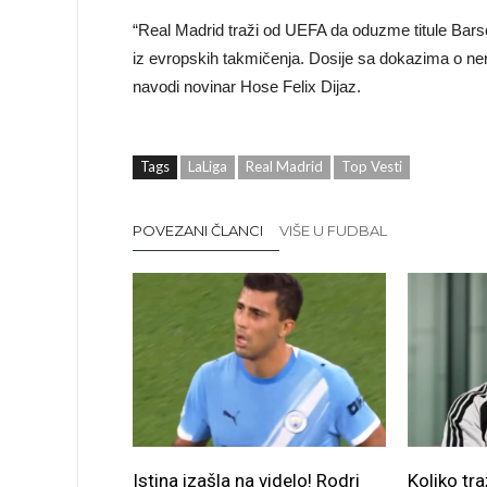
“Real Madrid traži od UEFA da oduzme titule Barsel
iz evropskih takmičenja. Dosije sa dokazima o ner
navodi novinar Hose Felix Dijaz.
Tags
LaLiga
Real Madrid
Top Vesti
POVEZANI ČLANCI
VIŠE U FUDBAL
Istina izašla na videlo! Rodri
Koliko tra