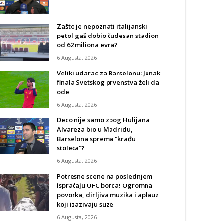
Zašto je nepoznati italijanski
petoligaš dobio čudesan stadion
od 62 miliona evra?
6 Augusta, 2026
Veliki udarac za Barselonu: Junak
finala Svetskog prvenstva želi da
ode
6 Augusta, 2026
Deco nije samo zbog Hulijana
Alvareza bio u Madridu,
Barselona sprema “krađu
stoleća”?
6 Augusta, 2026
Potresne scene na poslednjem
ispraćaju UFC borca! Ogromna
povorka, dirljiva muzika i aplauz
koji izazivaju suze
6 Augusta, 2026