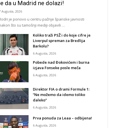
je da u Madrid ne dolazi!
7 Augusta, 2026
Rodri je ponovo u centru pažnje španske javnosti
nakon što su tamošnji mediji objavili …
Koliko traži PSŽ i do koje cifre je
Liverpul spreman za Bredlija
Barkolu?
6 Augusta, 2026
Pobede nad Đokovićem i burna
izjava Fonseke posle meča
6 Augusta, 2026
Direktor FIA o drami Formule 1:
“Ne možemo da idemo toliko
daleko”
6 Augusta, 2026
Prva ponuda za Leaa – odbijena!
6 Augusta, 2026