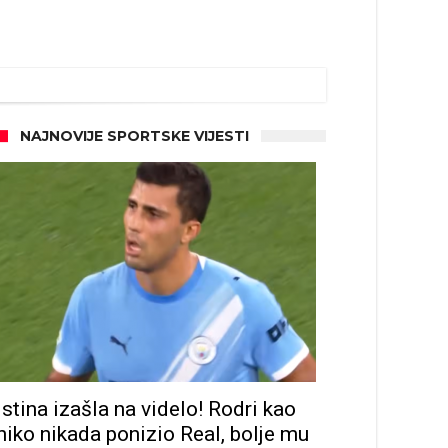
NAJNOVIJE SPORTSKE VIJESTI
ze
Istina izašla na videlo! Rodri kao
niko nikada ponizio Real, bolje mu