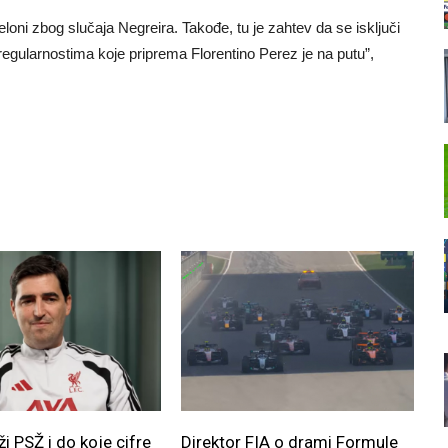
oni zbog slučaja Negreira. Takođe, tu je zahtev da se isključi
egularnostima koje priprema Florentino Perez je na putu”,
ži PSŽ i do koje cifre
Direktor FIA o drami Formule