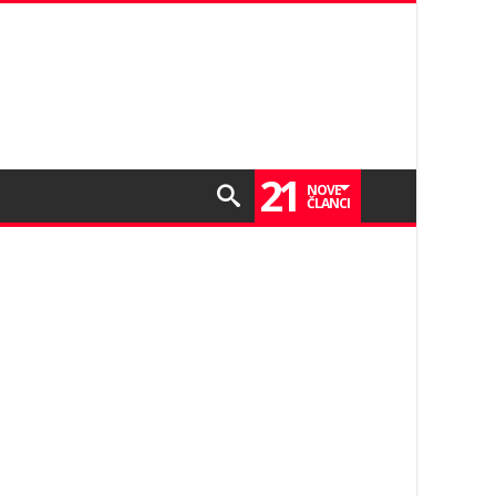
21
NOVE
ČLANCI