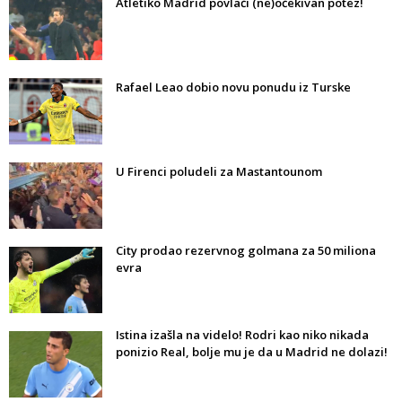
Atletiko Madrid povlači (ne)očekivan potez!
Rafael Leao dobio novu ponudu iz Turske
U Firenci poludeli za Mastantounom
City prodao rezervnog golmana za 50 miliona
evra
Istina izašla na videlo! Rodri kao niko nikada
ponizio Real, bolje mu je da u Madrid ne dolazi!