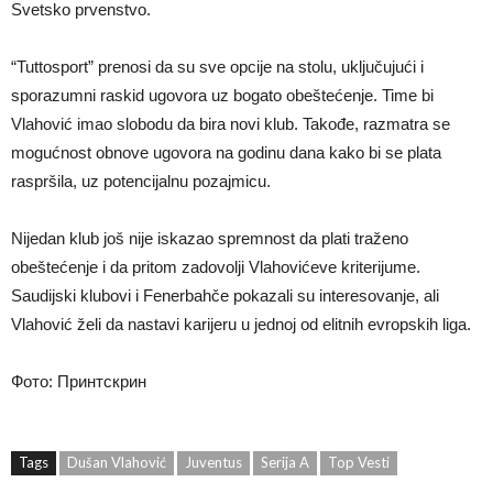
Svetsko prvenstvo.
“Tuttosport” prenosi da su sve opcije na stolu, uključujući i
sporazumni raskid ugovora uz bogato obeštećenje. Time bi
Vlahović imao slobodu da bira novi klub. Takođe, razmatra se
mogućnost obnove ugovora na godinu dana kako bi se plata
raspršila, uz potencijalnu pozajmicu.
Nijedan klub još nije iskazao spremnost da plati traženo
obeštećenje i da pritom zadovolji Vlahovićeve kriterijume.
Saudijski klubovi i Fenerbahče pokazali su interesovanje, ali
Vlahović želi da nastavi karijeru u jednoj od elitnih evropskih liga.
Фото: Принтскрин
Tags
Dušan Vlahović
Juventus
Serija A
Top Vesti