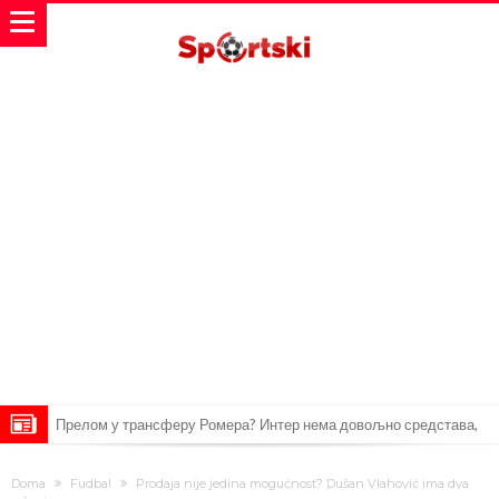
Прелом у трансферу Ромера? Интер нема довољно средстава,
Атлетико прати ситуацију
ГОТОВО ЈЕ! Čelsi dovodi novog levog beka – transfer vredan 21
Doma
Fudbal
Prodaja nije jedina mogućnost? Dušan Vlahović ima dva