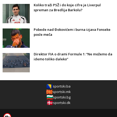
Koliko traži PSŽ i do koje cifre je Liverpul
spreman za Bredlija Barkolu?
Pobede nad Đokovićem i burna izjava Fonseke
posle meča
Direktor FIA o drami Formule 1: “Ne možemo da
idemo toliko daleko”
sportski.ba
sportski.mk
sportski.bg
sportski.dk