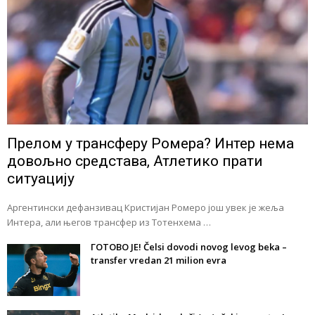
Прелом у трансферу Ромера? Интер нема
довољно средстава, Атлетико прати
ситуацију
Аргентински дефанзивац Кристијан Ромеро још увек је жеља
Интера, али његов трансфер из Тотенхема …
ГОТОВО ЈЕ! Čelsi dovodi novog levog beka –
transfer vredan 21 milion evra