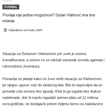
milion evra
Atletiko Madrid povlači (ne)očekivan potez!
rešenja
FUDBAL
Rafael Leao dobio novu ponudu iz Turske
Prodaja nije jedina mogućnost? Dušan Vlahović ima dva
U Firenci poludeli za Mastantounom
rešenja
City prodao rezervnog golmana za 50 miliona evra
Objavljeno na
4 Jula, 2025
Istina izašla na videlo! Rodri kao niko nikada ponizio Real, bolje mu
je da u Madrid ne dolazi!
Koliko traži PSŽ i do koje cifre je Liverpul spreman za Bredlija
Barkolu?
Pobede nad Đokovićem i burna izjava Fonseke posle meča
Situacija sa Dušanom Vlahovićem još uvek je veoma
Direktor FIA o drami Formule 1: “Ne možemo da idemo toliko
komplikovana, a uskoro će se održati sastanak izmedu agenata i
daleko”
rukovodstva Juventusa.
Postavlja se pitanje kako će Juve rešiti situaciju sa Vlahovićem,
jer njegov ugovor važi do sledećeg leta. Bilo bi nepovoljno da on
provede celu sezonu bez igranja. Klub bi ga izgubio bez ikakve
nadoknade, dok bi srpski napadač primao platu od 12 miliona
evra godišnje, ne dostigavši pritom željenu formu za nadolazeće