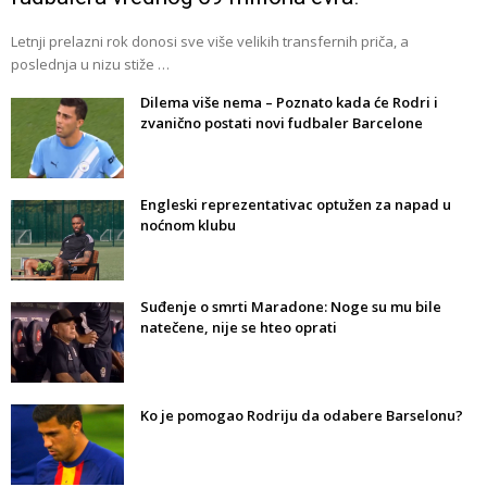
Letnji prelazni rok donosi sve više velikih transfernih priča, a
poslednja u nizu stiže …
Dilema više nema – Poznato kada će Rodri i
zvanično postati novi fudbaler Barcelone
Engleski reprezentativac optužen za napad u
noćnom klubu
Suđenje o smrti Maradone: Noge su mu bile
natečene, nije se hteo oprati
Ko je pomogao Rodriju da odabere Barselonu?