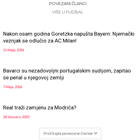
POVEZANI ČLANCI
VIŠE U FUDBAL
Nakon osam godina Goretzka napušta Bayern: Njemački
veznjak se odlučio za AC Milan!
11 Maja, 2026
Bavarci su nezadovoljni portugalskim sudijom, zapitao
se penal u njegovoj zemlji
7 Maja, 2026
Real traži zamjenu za Modrića?
24 Januara, 2025
Pročitajte povezane članke