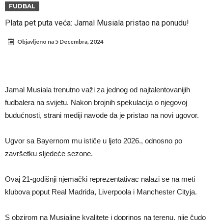
fudbaler Barcelone
Engleski reprezentativac optužen za napad u noćnom klubu
FUDBAL
Suđenje o smrti Maradone: Noge su mu bile natečene, nije se hteo
Plata pet puta veća: Jamal Musiala pristao na ponudu!
oprati
Ko je pomogao Rodriju da odabere Barselonu?
Objavljeno na
5 Decembra, 2024
Ulazak na stadion s ciljem da se Mesija ugrozi s četiri bombe
Đani Infantino dobija podršku: Ko su njegovi saveznici?
Više od 200 miliona eura potrošeno, ali Real još uvijek ne zatvara
Jamal Musiala trenutno važi za jednog od najtalentovanijih
novčanik – očekuju se dodatna pojačanja
Manchester City je već pronašao zamenu za Rodrija, i to kakvu!
fudbalera na svijetu. Nakon brojnih spekulacija o njegovoj
budućnosti, strani mediji navode da je pristao na novi ugovor.
Samo dva igrača u istoriji fudbala izvela su “nemoguće”! Jedan je
Mesi, znate li ko je drugi?
Ugvor sa Bayernom mu ističe u ljeto 2026., odnosno po
završetku sljedeće sezone.
Ovaj 21-godišnji njemački reprezentativac nalazi se na meti
klubova poput Real Madrida, Liverpoola i Manchester Cityja.
S obzirom na Musialine kvalitete i doprinos na terenu, nije čudo