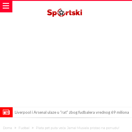
Liverpool i Arsenal ulaze u “rat” zbog fudbalera vrednog 69 miliona
evra!
Dilema više nema – Poznato kada će Rodri i zvanično postati novi
Doma
Fudbal
Plata pet puta veća: Jamal Musiala pristao na ponudu!