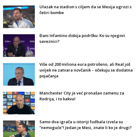
Ulazak na stadion s ciljem da se Mesija ugrozi s
četiri bombe
Đani Infantino dobija podršku: Ko su njegovi
saveznici?
Više od 200 miliona eura potrošeno, ali Real još
uvijek ne zatvara novčanik – očekuju se dodatna
pojačanja
Manchester City je već pronašao zamenu za
Rodrija, i to kakvu!
Samo dva igrača u istoriji fudbala izvela su
“nemoguće”! Jedan je Mesi, znate li ko je drugi?