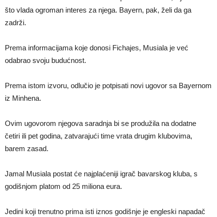
što vlada ogroman interes za njega. Bayern, pak, želi da ga
zadrži.
Prema informacijama koje donosi Fichajes, Musiala je već
odabrao svoju budućnost.
Prema istom izvoru, odlučio je potpisati novi ugovor sa Bayernom
iz Minhena.
Ovim ugovorom njegova saradnja bi se produžila na dodatne
četiri ili pet godina, zatvarajući time vrata drugim klubovima,
barem zasad.
Jamal Musiala postat će najplaćeniji igrač bavarskog kluba, s
godišnjom platom od 25 miliona eura.
Jedini koji trenutno prima isti iznos godišnje je engleski napadač