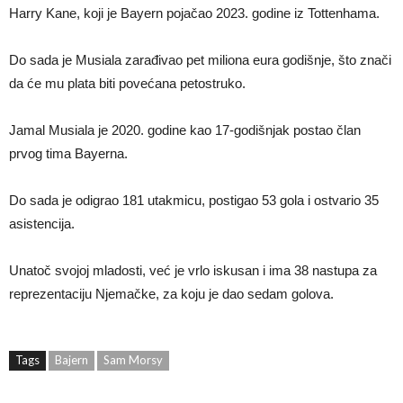
Harry Kane, koji je Bayern pojačao 2023. godine iz Tottenhama.
Do sada je Musiala zarađivao pet miliona eura godišnje, što znači
da će mu plata biti povećana petostruko.
Jamal Musiala je 2020. godine kao 17-godišnjak postao član
prvog tima Bayerna.
Do sada je odigrao 181 utakmicu, postigao 53 gola i ostvario 35
asistencija.
Unatoč svojoj mladosti, već je vrlo iskusan i ima 38 nastupa za
reprezentaciju Njemačke, za koju je dao sedam golova.
Tags
Bajern
Sam Morsy