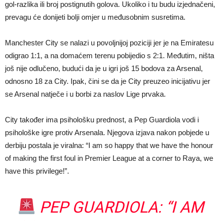
gol-razlika ili broj postignutih golova. Ukoliko i tu budu izjednačeni,
prevagu će donijeti bolji omjer u međusobnim susretima.
Manchester City se nalazi u povoljnijoj poziciji jer je na Emiratesu
odigrao 1:1, a na domaćem terenu pobijedio s 2:1. Međutim, ništa
još nije odlučeno, budući da je u igri još 15 bodova za Arsenal,
odnosno 18 za City. Ipak, čini se da je City preuzeo inicijativu jer
se Arsenal natječe i u borbi za naslov Lige prvaka.
City također ima psihološku prednost, a Pep Guardiola vodi i
psihološke igre protiv Arsenala. Njegova izjava nakon pobjede u
derbiju postala je viralna: “I am so happy that we have the honour
of making the first foul in Premier League at a corner to Raya, we
have this privilege!”.
PEP GUARDIOLA: “I AM