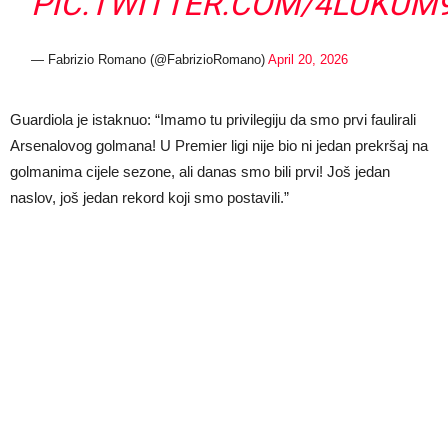
PIC.TWITTER.COM/4LUKUM
— Fabrizio Romano (@FabrizioRomano)
April 20, 2026
Guardiola je istaknuo: “Imamo tu privilegiju da smo prvi faulirali
Arsenalovog golmana! U Premier ligi nije bio ni jedan prekršaj na
golmanima cijele sezone, ali danas smo bili prvi! Još jedan
naslov, još jedan rekord koji smo postavili.”