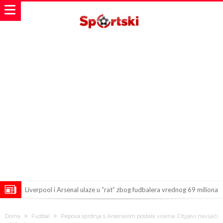
Liverpool i Arsenal ulaze u “rat” zbog fudbalera vrednog 69 miliona
evra!
Dilema više nema – Poznato kada će Rodri i zvanično postati novi
Doma
Fudbal
Pepova sprdnja s Arsenalom postala viralna: Cityjevi navijači