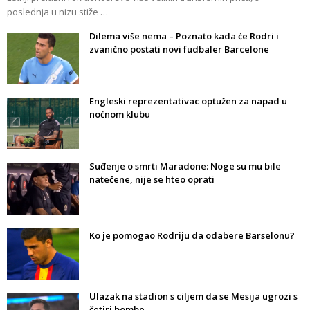
poslednja u nizu stiže …
Dilema više nema – Poznato kada će Rodri i
zvanično postati novi fudbaler Barcelone
Engleski reprezentativac optužen za napad u
noćnom klubu
Suđenje o smrti Maradone: Noge su mu bile
natečene, nije se hteo oprati
Ko je pomogao Rodriju da odabere Barselonu?
Ulazak na stadion s ciljem da se Mesija ugrozi s
četiri bombe