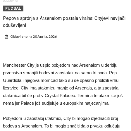
fudbaler Barcelone
Engleski reprezentativac optužen za napad u noćnom klubu
oduševljeni
FUDBAL
Suđenje o smrti Maradone: Noge su mu bile natečene, nije se hteo
Pepova sprdnja s Arsenalom postala viralna: Cityjevi navijači
oprati
Ko je pomogao Rodriju da odabere Barselonu?
oduševljeni
Ulazak na stadion s ciljem da se Mesija ugrozi s četiri bombe
Objavljeno na
20 Aprila, 2026
Đani Infantino dobija podršku: Ko su njegovi saveznici?
Više od 200 miliona eura potrošeno, ali Real još uvijek ne zatvara
novčanik – očekuju se dodatna pojačanja
Manchester City je već pronašao zamenu za Rodrija, i to kakvu!
Manchester City je uspio pobjedom nad Arsenalom u derbiju
Samo dva igrača u istoriji fudbala izvela su “nemoguće”! Jedan je
prvenstva smanjiti bodovni zaostatak na samo tri boda. Pep
Mesi, znate li ko je drugi?
Guardiola i njegova momčad tako su se opasno približili vrhu
ljestvice. City ima utakmicu manje od Arsenala, a ta zaostala
utakmica bit će protiv Crystal Palacea. Termina te utakmice još
nema jer Palace još sudjeluje u europskim natjecanjima.
Pobjedom u zaostaloj utakmici, City bi mogao izjednačiti broj
bodova s Arsenalom. To bi moglo značiti da o prvaku odlučuju