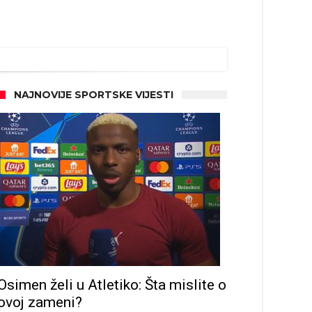
NAJNOVIJE SPORTSKE VIJESTI
Osimen želi u Atletiko: Šta mislite o
ovoj zameni?