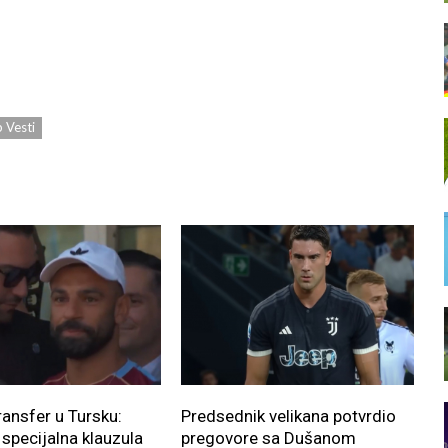
 Vesti
ransfer u Tursku:
Predsednik velikana potvrdio
 specijalna klauzula
pregovore sa Dušanom