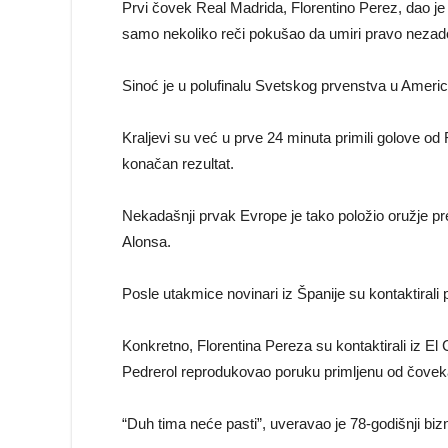
Prvi čovek Real Madrida, Florentino Perez, dao j
samo nekoliko reči pokušao da umiri pravo nezado
Sinoć je u polufinalu Svetskog prvenstva u Americ
Kraljevi su već u prve 24 minuta primili golove o
konačan rezultat.
Nekadašnji prvak Evrope je tako položio oružje pre
Alonsa.
Posle utakmice novinari iz Španije su kontaktirali
Konkretno, Florentina Pereza su kontaktirali iz El C
Pedrerol reprodukovao poruku primljenu od čoveka
“Duh tima neće pasti”, uveravao je 78-godišnji bi