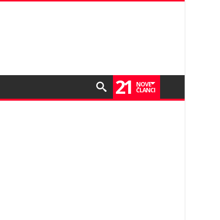
21
NOVE
ČLANCI