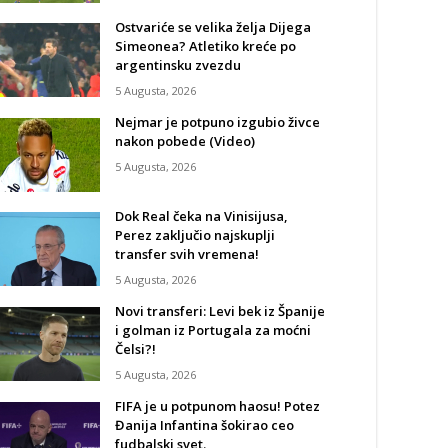
Ostvariće se velika želja Dijega
Simeonea? Atletiko kreće po
argentinsku zvezdu
5 Augusta, 2026
Nejmar je potpuno izgubio živce
nakon pobede (Video)
5 Augusta, 2026
Dok Real čeka na Vinisijusa,
Perez zaključio najskuplji
transfer svih vremena!
5 Augusta, 2026
Novi transferi: Levi bek iz Španije
i golman iz Portugala za moćni
Čelsi?!
5 Augusta, 2026
FIFA je u potpunom haosu! Potez
Đanija Infantina šokirao ceo
fudbalski svet.