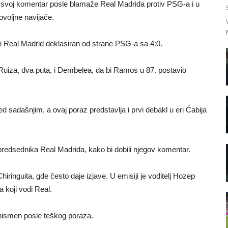
e svoj komentar posle blamaže Real Madrida protiv PSG-a i u
voljne navijače.
i Real Madrid deklasiran od strane PSG-a sa 4:0.
d Ruiza, dva puta, i Dembelea, da bi Ramos u 87. postavio
d sadašnjim, a ovaj poraz predstavlja i prvi debakl u eri Ćabija
 predsednika Real Madrida, kako bi dobili njegov komentar.
hiringuita, gde često daje izjave. U emisiji je voditelj Hozep
 koji vodi Real.
znismen posle teškog poraza.