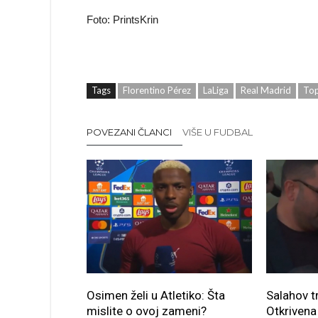
Foto: PrintsKrin
Tags
Florentino Pérez
LaLiga
Real Madrid
Top
POVEZANI ČLANCI
VIŠE U FUDBAL
Osimen želi u Atletiko: Šta
Salahov t
mislite o ovoj zameni?
Otkrivena