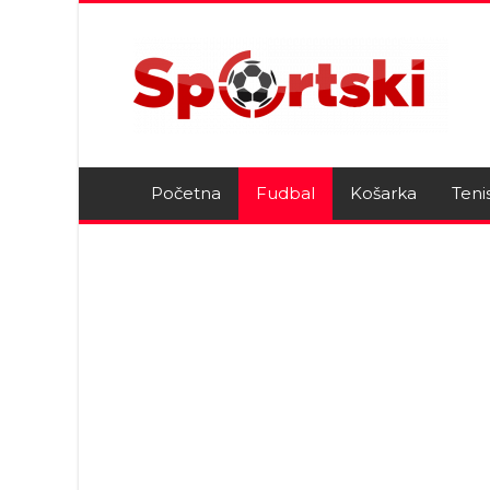
Početna
Fudbal
Košarka
Teni