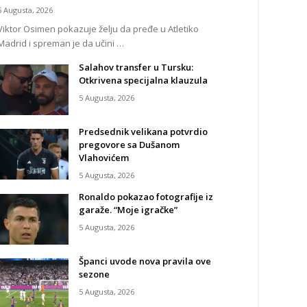
5 Augusta, 2026
Viktor Osimen pokazuje želju da pređe u Atletiko
Madrid i spreman je da učini …
Salahov transfer u Tursku:
Otkrivena specijalna klauzula
5 Augusta, 2026
Predsednik velikana potvrdio
pregovore sa Dušanom
Vlahovićem
5 Augusta, 2026
Ronaldo pokazao fotografije iz
garaže. “Moje igračke”
5 Augusta, 2026
Španci uvode nova pravila ove
sezone
5 Augusta, 2026