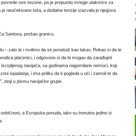
e povrede ove sezone, pa je propustio mnoge utakmice za
a je neočekivano loša, a dodatne tenzije izazvala je njegova
ča Santosa, prešao granicu.
lu – zato te i molimo da se ponašaš kao takav. Rekao si da te
a porodica plaćenici, i odgovorio si da bi mogao da zarađuješ
 iscrpljenog navijača, sa godinama nagomilane nemoći, koji
oni ispadanja, i ima priliku da ti pogleda u oči i zamoli te da
”, stoji u pismu navijačke grupe.
sebičnost, a Evropska ponuda, iako su trenutno jedino iz
a.