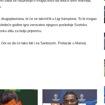
 no sada se raspravlja o mogućnosti da obuče dres Marseja,
.
drugoplasirana, te će se takmičiti u Ligi šampiona. To bi mogao
e sledeće godine igra verovatno njegovo poslednje Svetsko
ku elitu za bolju pripremu.
a čini se da će tako biti i sa Santosom. Prelazak u Marsej