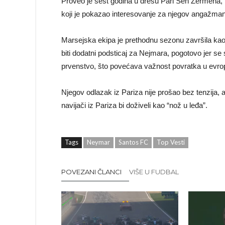
Proveo je šest godina u dresu Pari Sen Žermena,
koji je pokazao interesovanje za njegov angažman
Marsejska ekipa je prethodnu sezonu završila kao 
biti dodatni podsticaj za Nejmara, pogotovo jer s
prvenstvo, što povećava važnost povratka u evrops
Njegov odlazak iz Pariza nije prošao bez tenzija, 
navijači iz Pariza bi doživeli kao “nož u leđa”.
Tags
Neymar
Santos FC
Top Vesti
POVEZANI ČLANCI
VIŠE U FUDBAL