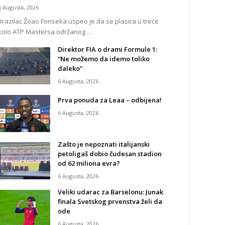
6 Augusta, 2026
Brazilac Žoao Fonseka uspeo je da se plasira u treće
kolo ATP Mastersa održanog …
Direktor FIA o drami Formule 1:
“Ne možemo da idemo toliko
daleko”
6 Augusta, 2026
Prva ponuda za Leaa – odbijena!
6 Augusta, 2026
Zašto je nepoznati italijanski
petoligaš dobio čudesan stadion
od 62 miliona evra?
6 Augusta, 2026
Veliki udarac za Barselonu: Junak
finala Svetskog prvenstva želi da
ode
6 Augusta, 2026