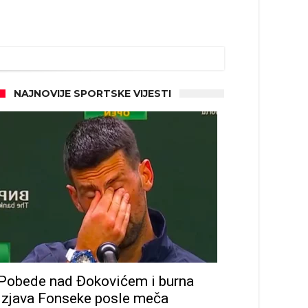
NAJNOVIJE SPORTSKE VIJESTI
ze
Pobede nad Đokovićem i burna
izjava Fonseke posle meča