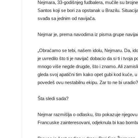
Nejmara, 33-godišnjeg fudbalera, mučile su brojn
Santos koji se bori za opstanak u Brazilu. Situacij
svađa sa jednim od navijača.
Nejmar je, prema navodima iz pisma grupe navija
„Obraćamo se tebi, našem idolu, Nejmaru. Da, ido
je uvredilo što ti je navijač dobacio da si ti i tvoj
mnogo više negde drugde, što i znamo. Ali zamisli
gleda svoj apatični tim kako opet gubi kod kuće, u z
povedeš ovu nestabilnu ekipu. Zar to ne bi uradio?
Šta sledi sada?
Nejmar razmišlja o odlasku, što pokazuje njegovu 
Francuske zainteresovani, odjeknula bi kao bomb