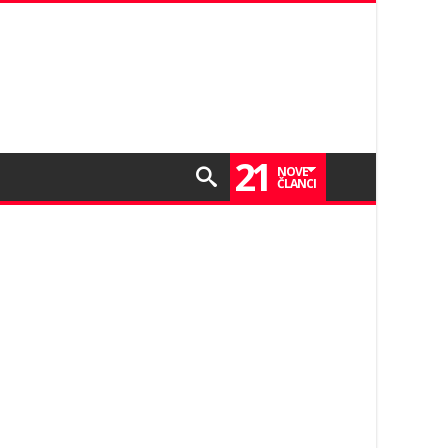
21
NOVE
ČLANCI