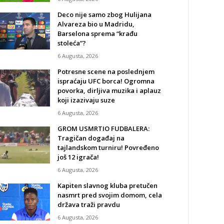
Deco nije samo zbog Hulijana
Alvareza bio u Madridu,
Barselona sprema “krađu
stoleća”?
6 Augusta, 2026
Potresne scene na poslednjem
ispraćaju UFC borca! Ogromna
povorka, dirljiva muzika i aplauz
koji izazivaju suze
6 Augusta, 2026
GROM USMRTIO FUDBALERA:
Tragičan događaj na
tajlandskom turniru! Povređeno
još 12 igrača!
6 Augusta, 2026
Kapiten slavnog kluba pretučen
nasmrt pred svojim domom, cela
država traži pravdu
6 Augusta, 2026