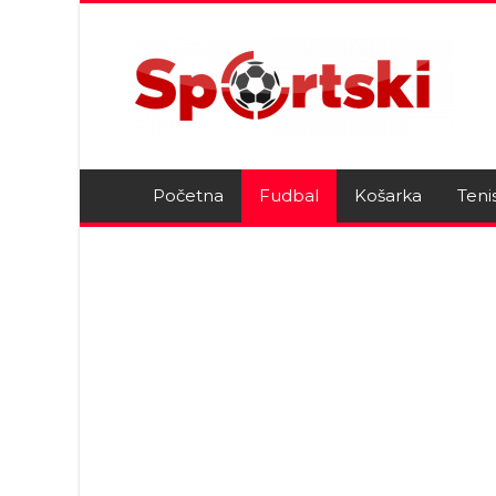
Početna
Fudbal
Košarka
Teni