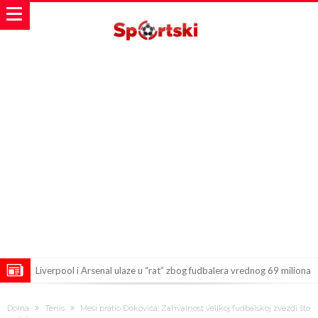
Liverpool i Arsenal ulaze u “rat” zbog fudbalera vrednog 69 miliona
evra!
Dilema više nema – Poznato kada će Rodri i zvanično postati novi
Doma
Tenis
Mesi pratio Đokovića: Zahvalnost velikoj fudbalskoj zvezdi što