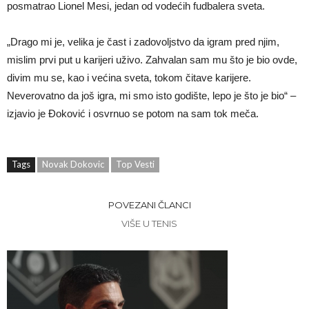
posmatrao Lionel Mesi, jedan od vodećih fudbalera sveta.
„Drago mi je, velika je čast i zadovoljstvo da igram pred njim,
mislim prvi put u karijeri uživo. Zahvalan sam mu što je bio ovde,
divim mu se, kao i većina sveta, tokom čitave karijere.
Neverovatno da još igra, mi smo isto godište, lepo je što je bio“ –
izjavio je Đoković i osvrnuo se potom na sam tok meča.
Tags
Novak Dokovic
Top Vesti
POVEZANI ČLANCI
VIŠE U TENIS