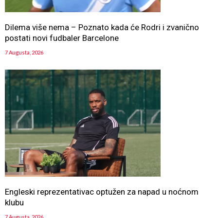
Dilema više nema – Poznato kada će Rodri i zvanično
postati novi fudbaler Barcelone
7 Augusta, 2026
Engleski reprezentativac optužen za napad u noćnom
klubu
7 Augusta, 2026