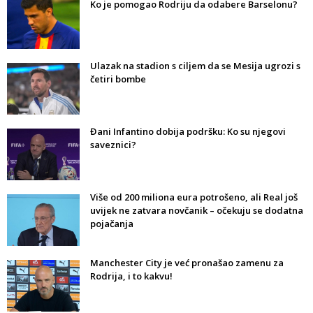
Ko je pomogao Rodriju da odabere Barselonu?
Ulazak na stadion s ciljem da se Mesija ugrozi s
četiri bombe
Đani Infantino dobija podršku: Ko su njegovi
saveznici?
Više od 200 miliona eura potrošeno, ali Real još
uvijek ne zatvara novčanik – očekuju se dodatna
pojačanja
Manchester City je već pronašao zamenu za
Rodrija, i to kakvu!