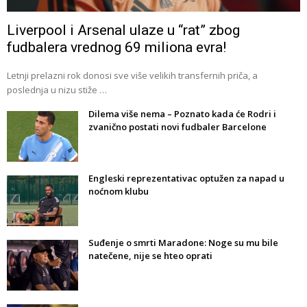
Liverpool i Arsenal ulaze u “rat” zbog
fudbalera vrednog 69 miliona evra!
Letnji prelazni rok donosi sve više velikih transfernih priča, a
poslednja u nizu stiže …
Dilema više nema – Poznato kada će Rodri i
zvanično postati novi fudbaler Barcelone
Engleski reprezentativac optužen za napad u
noćnom klubu
Suđenje o smrti Maradone: Noge su mu bile
natečene, nije se hteo oprati