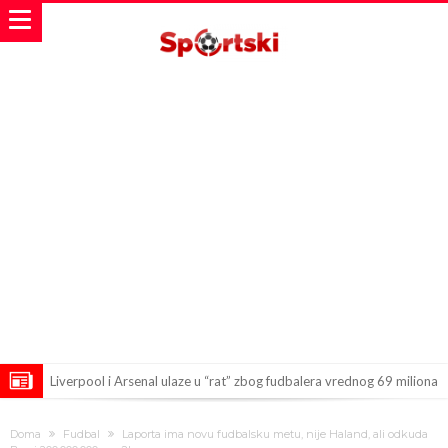
Liverpool i Arsenal ulaze u “rat” zbog fudbalera vrednog 69 miliona
evra!
Dilema više nema – Poznato kada će Rodri i zvanično postati novi
Doma
Fudbal
Laporta ima novu fudbalsku metu, nije Haland, ali odkuda