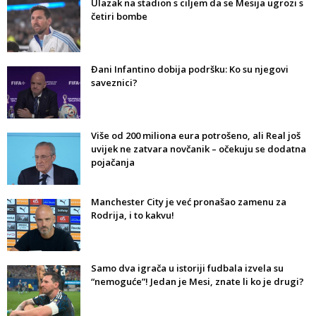
Ulazak na stadion s ciljem da se Mesija ugrozi s
četiri bombe
Đani Infantino dobija podršku: Ko su njegovi
saveznici?
Više od 200 miliona eura potrošeno, ali Real još
uvijek ne zatvara novčanik – očekuju se dodatna
pojačanja
Manchester City je već pronašao zamenu za
Rodrija, i to kakvu!
Samo dva igrača u istoriji fudbala izvela su
“nemoguće”! Jedan je Mesi, znate li ko je drugi?