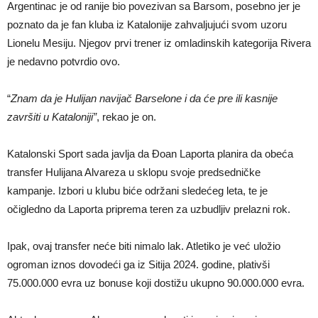
Argentinac je od ranije bio povezivan sa Barsom, posebno jer je
poznato da je fan kluba iz Katalonije zahvaljujući svom uzoru
Lionelu Mesiju. Njegov prvi trener iz omladinskih kategorija Rivera
je nedavno potvrdio ovo.
“
Znam da je Hulijan navijač Barselone i da će pre ili kasnije
završiti u Kataloniji”
, rekao je on.
Katalonski Sport sada javlja da Đoan Laporta planira da obeća
transfer Hulijana Alvareza u sklopu svoje predsedničke
kampanje. Izbori u klubu biće održani sledećeg leta, te je
očigledno da Laporta priprema teren za uzbudljiv prelazni rok.
Ipak, ovaj transfer neće biti nimalo lak. Atletiko je već uložio
ogroman iznos dovodeći ga iz Sitija 2024. godine, plativši
75.000.000 evra uz bonuse koji dostižu ukupno 90.000.000 evra.