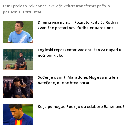
Letnji prelazni rok donosi sve više velikih transfernih priča, a
poslednja u nizu stiže …
Dilema više nema – Poznato kada će Rodri i
zvanično postati novi fudbaler Barcelone
Engleski reprezentativac optužen za napad u
noćnom klubu
Suđenje o smrti Maradone: Noge su mu bile
natečene, nije se hteo oprati
Ko je pomogao Rodriju da odabere Barselonu?