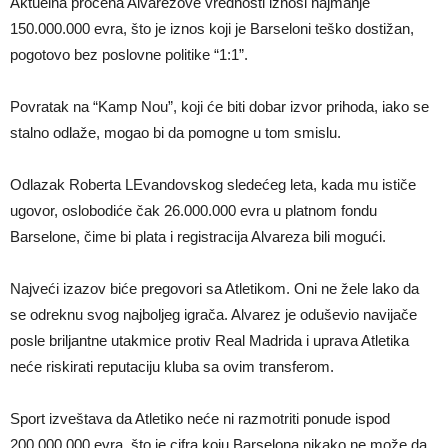
Aktuelna procena Alvarezove vrednosti iznosi najmanje
150.000.000 evra, što je iznos koji je Barseloni teško dostižan,
pogotovo bez poslovne politike “1:1”.
Povratak na “Kamp Nou”, koji će biti dobar izvor prihoda, iako se
stalno odlaže, mogao bi da pomogne u tom smislu.
Odlazak Roberta LEvandovskog sledećeg leta, kada mu ističe
ugovor, oslobodiće čak 26.000.000 evra u platnom fondu
Barselone, čime bi plata i registracija Alvareza bili mogući.
Najveći izazov biće pregovori sa Atletikom. Oni ne žele lako da
se odreknu svog najboljeg igrača. Alvarez je oduševio navijače
posle briljantne utakmice protiv Real Madrida i uprava Atletika
neće riskirati reputaciju kluba sa ovim transferom.
Sport izveštava da Atletiko neće ni razmotriti ponude ispod
200.000.000 evra, što je cifra koju Barselona nikako ne može da