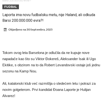
fudbaler Barcelone
Engleski reprezentativac optužen za napad u noćnom klubu
Barsi 200.000.000 evra?!
FUDBAL
Suđenje o smrti Maradone: Noge su mu bile natečene, nije se hteo
Laporta ima novu fudbalsku metu, nije Haland, ali odkuda
oprati
Ko je pomogao Rodriju da odabere Barselonu?
Barsi 200.000.000 evra?!
Ulazak na stadion s ciljem da se Mesija ugrozi s četiri bombe
Objavljeno na
30 Septembra, 2025
Đani Infantino dobija podršku: Ko su njegovi saveznici?
Više od 200 miliona eura potrošeno, ali Real još uvijek ne zatvara
novčanik – očekuju se dodatna pojačanja
Manchester City je već pronašao zamenu za Rodrija, i to kakvu!
Tokom ovog leta Barselona je odlučila da ne kupuje nove
Samo dva igrača u istoriji fudbala izvela su “nemoguće”! Jedan je
napadače kao što su Viktor Đokereš, Aleksander Isak ili Ugo
Mesi, znate li ko je drugi?
Ekitike, s obzirom na to da Robert Levandovski ostaje još jednu
sezonu na Kamp Nou.
Ali, katalonski klub već razmišlja o sledećem letu i potrazi za
novim golgeterom. Prvi kandidat Đoana Laporte je Hulijan
Alvarez!