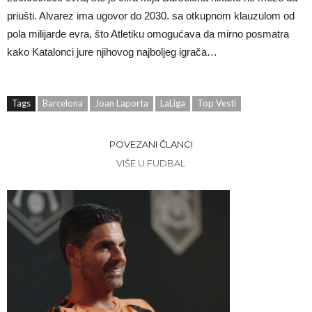
priušti. Alvarez ima ugovor do 2030. sa otkupnom klauzulom od
pola milijarde evra, što Atletiku omogućava da mirno posmatra
kako Katalonci jure njihovog najboljeg igrača…
Tags
Barcelona
Joan Laporta
LaLiga
Top Vesti
POVEZANI ČLANCI
VIŠE U FUDBAL