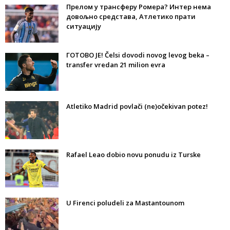
Прелом у трансферу Ромера? Интер нема
довољно средстава, Атлетико прати
ситуацију
ГОТОВО ЈЕ! Čelsi dovodi novog levog beka –
transfer vredan 21 milion evra
Atletiko Madrid povlači (ne)očekivan potez!
Rafael Leao dobio novu ponudu iz Turske
U Firenci poludeli za Mastantounom