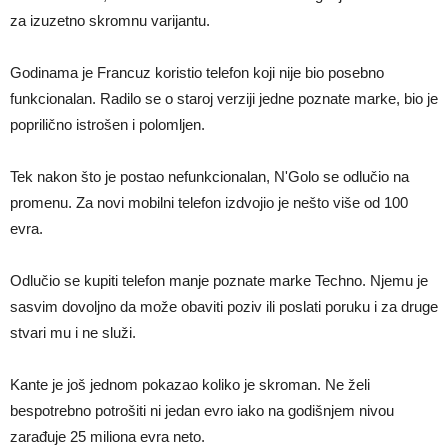
za izuzetno skromnu varijantu.
Godinama je Francuz koristio telefon koji nije bio posebno
funkcionalan. Radilo se o staroj verziji jedne poznate marke, bio je
poprilično istrošen i polomljen.
Tek nakon što je postao nefunkcionalan, N'Golo se odlučio na
promenu. Za novi mobilni telefon izdvojio je nešto više od 100
evra.
Odlučio se kupiti telefon manje poznate marke Techno. Njemu je
sasvim dovoljno da može obaviti poziv ili poslati poruku i za druge
stvari mu i ne služi.
Kante je još jednom pokazao koliko je skroman. Ne želi
bespotrebno potrošiti ni jedan evro iako na godišnjem nivou
zarađuje 25 miliona evra neto.