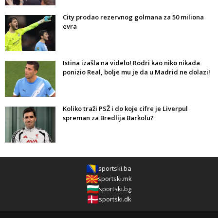
City prodao rezervnog golmana za 50 miliona
evra
Istina izašla na videlo! Rodri kao niko nikada
ponizio Real, bolje mu je da u Madrid ne dolazi!
Koliko traži PSŽ i do koje cifre je Liverpul
spreman za Bredlija Barkolu?
sportski.ba
sportski.mk
sportski.bg
sportski.dk