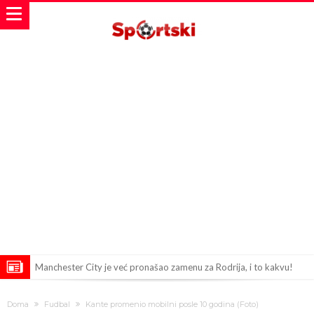
Manchester City je već pronašao zamenu za Rodrija, i to kakvu!
Samo dva igrača u istoriji fudbala izvela su “nemoguće”! Jedan je
Doma
Fudbal
Kante promenio mobilni posle 10 godina (Foto)