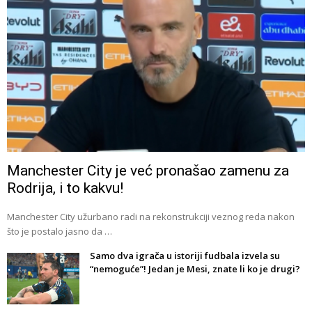
Manchester City je već pronašao zamenu za
Rodrija, i to kakvu!
Manchester City užurbano radi na rekonstrukciji veznog reda nakon
što je postalo jasno da …
Samo dva igrača u istoriji fudbala izvela su
“nemoguće”! Jedan je Mesi, znate li ko je drugi?