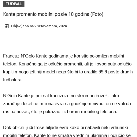
Mesi, znate li ko je drugi?
Прелом у трансферу Ромера? Интер нема довољно средстава,
FUDBAL
Атлетико прати ситуацију
ГОТОВО ЈЕ! Čelsi dovodi novog levog beka – transfer vredan 21
Kante promenio mobilni posle 10 godina (Foto)
milion evra
Atletiko Madrid povlači (ne)očekivan potez!
Objavljeno na
28 Novembra, 2024
Rafael Leao dobio novu ponudu iz Turske
U Firenci poludeli za Mastantounom
City prodao rezervnog golmana za 50 miliona evra
Francuz N'Golo Kante godinama je koristio polomljen mobilni
Istina izašla na videlo! Rodri kao niko nikada ponizio Real, bolje mu
telefon. Konačno ga je odlučio promeniti, ali je i ovog puta odlučio
kupiti mnogo jeftiniji model nego što bi to uradilo 99,9 posto drugih
je da u Madrid ne dolazi!
Koliko traži PSŽ i do koje cifre je Liverpul spreman za Bredlija
fudbalera.
Barkolu?
N'Golo Kante je poznat kao izuzetno skroman čovek. Iako
zarađuje desetine miliona evra na godišnjem nivou, on ne voli da
rasipa novac, što je pokazao i izborom mobilnog telefona.
Dok obični ljudi troše hiljade evra kako bi nabavili neki vrhunski
mobilni telefon, Kante to ne smatra vrednim ulaganja i odlučio se