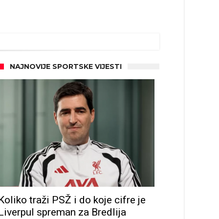
NAJNOVIJE SPORTSKE VIJESTI
ze
Koliko traži PSŽ i do koje cifre je
Liverpul spreman za Bredlija