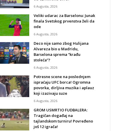
6 Augusta, 2026
Veliki udarac za Barselonu: Junak
finala Svetskog prvenstva želi da
ode
6 Augusta, 2026
Deco nije samo zbog Hulijana
Alvareza bio u Madridu,
Barselona sprema “krađu
stoleća”?
6 Augusta, 2026
Potresne scene na poslednjem
ispraćaju UFC borca! Ogromna
povorka, dirljiva muzika i aplauz
koji izazivaju suze
6 Augusta, 2026
GROM USMRTIO FUDBALERA:
Tragičan događaj na
tajlandskom turniru! Povređeno
još 12 igrača!