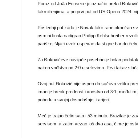
Poraz od Joãa Fonsece je označio prekid Đokoviće
takmičenjima, a po prvi put od US Opena 2024. nij
Poslednji put kada je Novak tako rano okončao svo
osmini finala nadigrao Philipp Kohlschreiber rezult
pariškoj šljaci uvek uspevao da stigne bar do četvrtf
Za Đokovićeve navijače posebno je bolan podatak da
nakon vođstva od 2:0 u setovima. Prvi takav sluča
Ovaj put Đoković nije uspeo da sačuva veliku pre
imao je break prednost i vodstvo od 3:1, međutim,
pobedu u svojoj dosadašnjoj karijeri.
Meč je trajao četiri sata i 53 minuta. Brazilac je 
servisom, a zatim vezao još dva asa, čime je ostvar