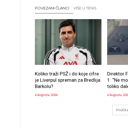
POVEZANI ČLANCI
VIŠE U TENIS
Koliko traži PSŽ i do koje cifre
Direktor 
je Liverpul spreman za Bredlija
1: “Ne m
Barkolu?
toliko dal
6 Augusta, 2026
6 Augusta, 20
Pročit