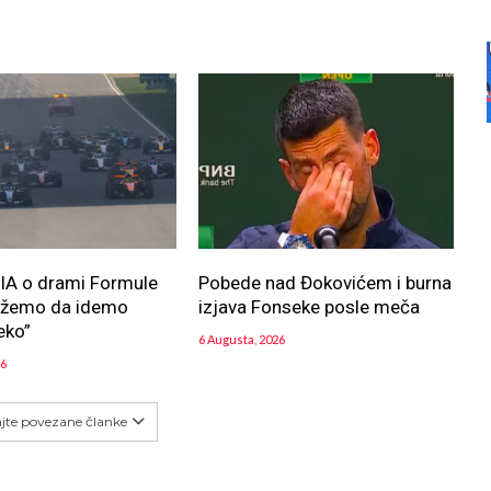
FIA o drami Formule
Pobede nad Đokovićem i burna
ožemo da idemo
izjava Fonseke posle meča
eko”
6 Augusta, 2026
26
ajte povezane članke