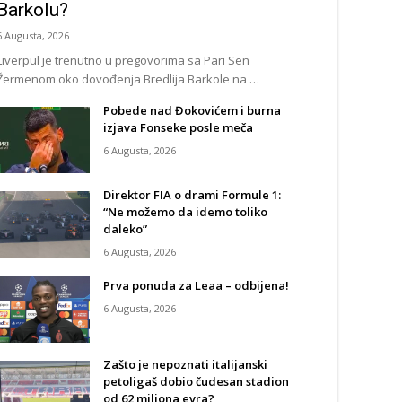
Barkolu?
6 Augusta, 2026
Liverpul je trenutno u pregovorima sa Pari Sen
Žermenom oko dovođenja Bredlija Barkole na …
Pobede nad Đokovićem i burna
izjava Fonseke posle meča
6 Augusta, 2026
Direktor FIA o drami Formule 1:
“Ne možemo da idemo toliko
daleko”
6 Augusta, 2026
Prva ponuda za Leaa – odbijena!
6 Augusta, 2026
Zašto je nepoznati italijanski
petoligaš dobio čudesan stadion
od 62 miliona evra?