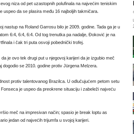
vog niza od pet uzastopnih polufinala na najvećim teniskim
e uspeo da se plasira među 16 najboljih takmičara.
j nastup na Roland Garrosu bilo je 2009. godine. Tada ga je u
atom 6:4, 6:4, 6:4. Od tog trenutka pa nadalje, Đoković je na
inala i čak tri puta osvoji pobednički trofej.
 je ovo tek drugi put u njegovoj karijeri da je izgubio meč
j dogodio se 2010. godine protiv Jürgena Melzera.
dnost protiv talentovanog Brazilca. U odlučujućem petom setu
 Fonseca je uspeo da preokrene situaciju i zabeleži najveću
završio meč na impresivan način; spasio je break loptu as
io jedan od najvećih trijumfa u svojoj karijeri.