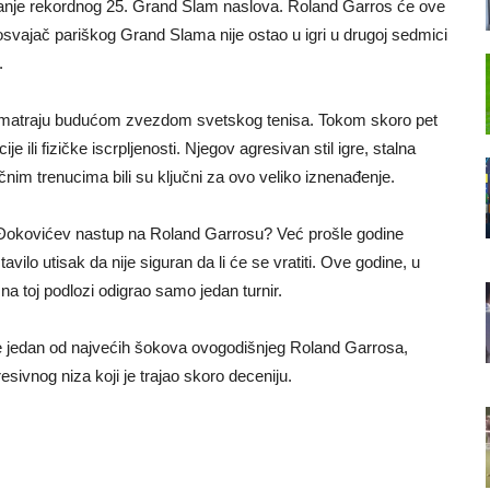
janje rekordnog 25. Grand Slam naslova. Roland Garros će ove
osvajač pariškog Grand Slama nije ostao u igri u drugoj sedmici
.
smatraju budućom zvezdom svetskog tenisa. Tokom skoro pet
e ili fizičke iscrpljenosti. Njegov agresivan stil igre, stalna
nim trenucima bili su ključni za ovo veliko iznenađenje.
nji Đokovićev nastup na Roland Garrosu? Već prošle godine
vilo utisak da nije siguran da li će se vratiti. Ove godine, u
na toj podlozi odigrao samo jedan turnir.
e jedan od najvećih šokova ovogodišnjeg Roland Garrosa,
ivnog niza koji je trajao skoro deceniju.