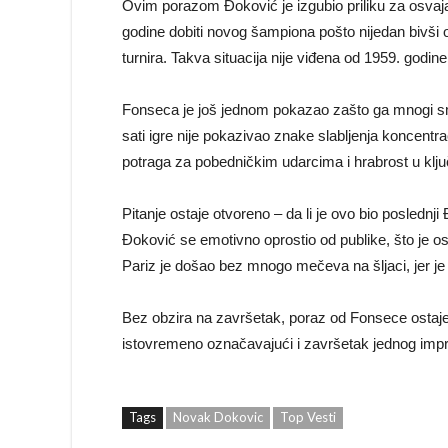
Ovim porazom Đoković je izgubio priliku za osva
godine dobiti novog šampiona pošto nijedan bivši 
turnira. Takva situacija nije viđena od 1959. godine
Fonseca je još jednom pokazao zašto ga mnogi 
sati igre nije pokazivao znake slabljenja koncentracij
potraga za pobedničkim udarcima i hrabrost u ključ
Pitanje ostaje otvoreno – da li je ovo bio posled
Đoković se emotivno oprostio od publike, što je osta
Pariz je došao bez mnogo mečeva na šljaci, jer je 
Bez obzira na završetak, poraz od Fonsece ostaj
istovremeno označavajući i završetak jednog impres
Tags
Novak Dokovic
Top Vesti