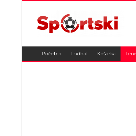
Početna
Fudbal
Košarka
Teni