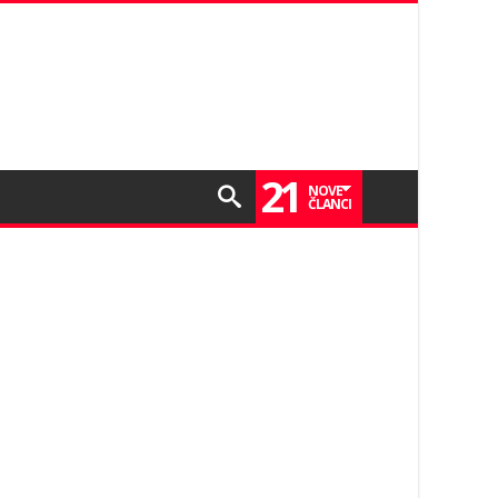
21
NOVE
ČLANCI