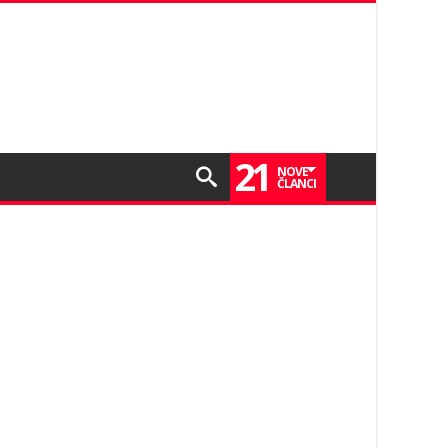
21
NOVE
ČLANCI