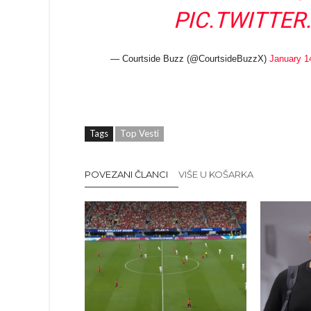
PIC.TWITTE
— Courtside Buzz (@CourtsideBuzzX)
January 1
Tags
Top Vesti
POVEZANI ČLANCI
VIŠE U KOŠARKA