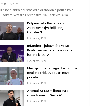
8 Augusta, 2026
FIFA ne planira odustati od hidratacionih pauza koje
su tokom Svetskog prvenstva 2026. televizijskim …
Potpuni rat – Barsa kvari
Atletikov najvažniji letnji
transfer?!
8 Augusta, 2026
Infantino i ljubavnička veza:
Kontroverzni detalji i novčana
isplata iz UEFA
8 Augusta, 2026
Murinjo uvodi strogu disciplinu u
Real Madrid. Ovo su tri nova
pravila
8 Augusta, 2026
Arsenal za 138 miliona evra
dovodi zvezdu Serie A?
8 Augusta, 2026