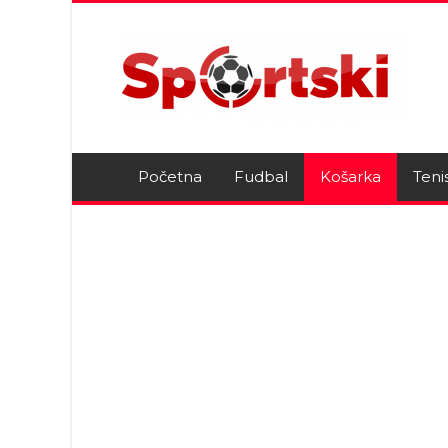
Početna
Fudbal
Košarka
Teni