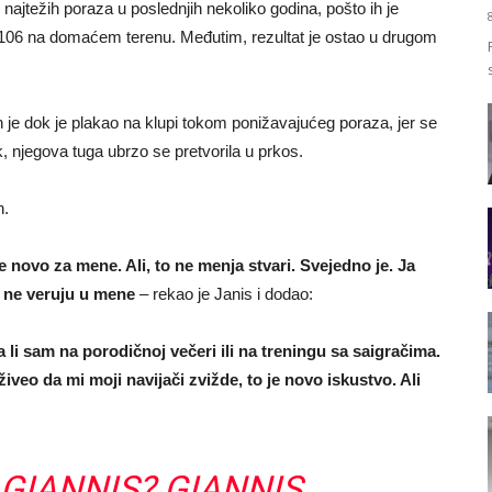
najtežih poraza u poslednjih nekoliko godina, pošto ih je
:106 na domaćem terenu. Međutim, rezultat je ostao u drugom
je dok je plakao na klupi tokom ponižavajućeg poraza, jer se
njegova tuga ubrzo se pretvorila u prkos.
n.
novo za mene. Ali, to ne menja stvari. Svejedno je. Ja
i ne veruju u mene
– rekao je Janis i dodao:
 li sam na porodičnoj večeri ili na treningu sa saigračima.
iveo da mi moji navijači zvižde, to je novo iskustvo. Ali
GIANNIS? GIANNIS