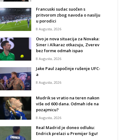
Francuski sudac suočen s
pritvorom zbog navoda o nasilju
u porodici
8 Augusta, 2026
Ovo je nova situacija za Novaka:
Siner i Alkaraz otkazuju, Zverev
bez forme odmah ispao
8 Augusta, 2026
Jake Paul započinje rušenje UFC-
a
8 Augusta, 2026
Mudrik se vratio na teren nakon
više od 600 dana. Odmah ide na
pozajmicu?
8 Augusta, 2026
Real Madrid je doneo odluku:
Endrick prelazi u Premijer ligu!