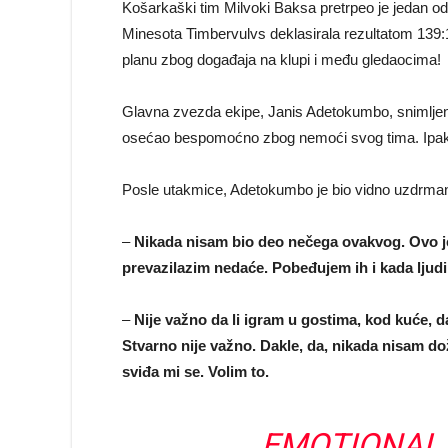
Košarkaški tim Milvoki Baksa pretrpeo je jedan od 
Minesota Timbervulvs deklasirala rezultatom 139
planu zbog događaja na klupi i među gledaocima!
Glavna zvezda ekipe, Janis Adetokumbo, snimljen 
osećao bespomoćno zbog nemoći svog tima. Ipak, 
Posle utakmice, Adetokumbo je bio vidno uzdrma
–
Nikada nisam bio deo nečega ovakvog. Ovo je 
prevazilazim nedaće. Pobeđujem ih i kada ljud
–
Nije važno da li igram u gostima, kod kuće, da
Stvarno nije važno. Dakle, da, nikada nisam dož
sviđa mi se. Volim to.
EMOTIONAL 