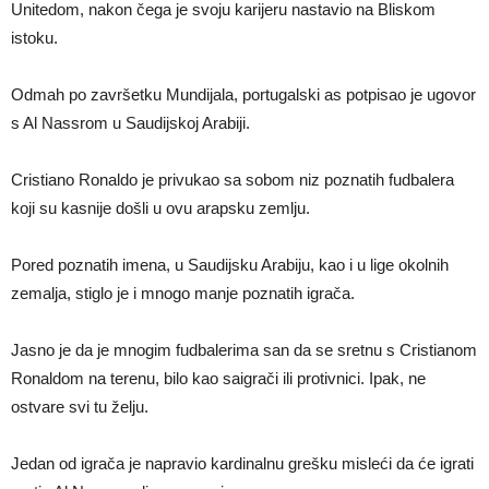
Unitedom, nakon čega je svoju karijeru nastavio na Bliskom
istoku.
Odmah po završetku Mundijala, portugalski as potpisao je ugovor
s Al Nassrom u Saudijskoj Arabiji.
Cristiano Ronaldo je privukao sa sobom niz poznatih fudbalera
koji su kasnije došli u ovu arapsku zemlju.
Pored poznatih imena, u Saudijsku Arabiju, kao i u lige okolnih
zemalja, stiglo je i mnogo manje poznatih igrača.
Jasno je da je mnogim fudbalerima san da se sretnu s Cristianom
Ronaldom na terenu, bilo kao saigrači ili protivnici. Ipak, ne
ostvare svi tu želju.
Jedan od igrača je napravio kardinalnu grešku misleći da će igrati