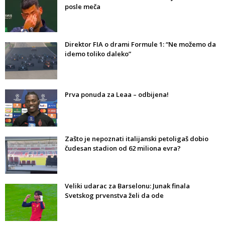
posle meča
Direktor FIA o drami Formule 1: “Ne možemo da
idemo toliko daleko”
Prva ponuda za Leaa – odbijena!
Zašto je nepoznati italijanski petoligaš dobio
čudesan stadion od 62 miliona evra?
Veliki udarac za Barselonu: Junak finala
Svetskog prvenstva želi da ode