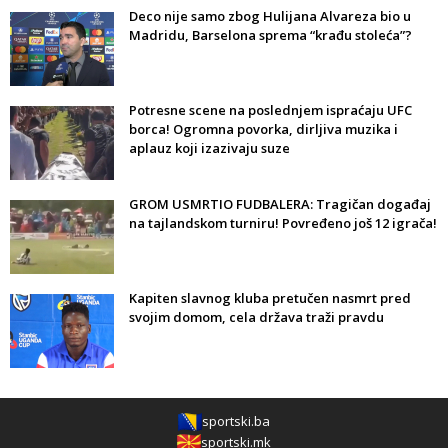
Deco nije samo zbog Hulijana Alvareza bio u
Madridu, Barselona sprema “krađu stoleća”?
Potresne scene na poslednjem ispraćaju UFC
borca! Ogromna povorka, dirljiva muzika i
aplauz koji izazivaju suze
GROM USMRTIO FUDBALERA: Tragičan događaj
na tajlandskom turniru! Povređeno još 12 igrača!
Kapiten slavnog kluba pretučen nasmrt pred
svojim domom, cela država traži pravdu
sportski.ba
sportski.mk