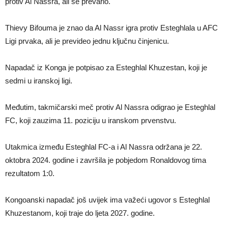
protiv Al Nassra, ali se prevario.
Thievy Bifouma je znao da Al Nassr igra protiv Esteghlala u AFC
Ligi prvaka, ali je prevideo jednu ključnu činjenicu.
Napadač iz Konga je potpisao za Esteghlal Khuzestan, koji je
sedmi u iranskoj ligi.
Međutim, takmičarski meč protiv Al Nassra odigrao je Esteghlal
FC, koji zauzima 11. poziciju u iranskom prvenstvu.
Utakmica između Esteghlal FC-a i Al Nassra održana je 22.
oktobra 2024. godine i završila je pobjedom Ronaldovog tima
rezultatom 1:0.
Kongoanski napadač još uvijek ima važeći ugovor s Esteghlal
Khuzestanom, koji traje do ljeta 2027. godine.