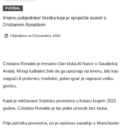
Direktor FIA o drami Formule 1: “Ne možemo da idemo toliko
Cristianom Ronaldom
FUDBAL
daleko”
Prva ponuda za Leaa – odbijena!
Imamo pobjednika! Greška koja je spriječila susret s
Zašto je nepoznati italijanski petoligaš dobio čudesan stadion od 62
Cristianom Ronaldom
miliona evra?
Veliki udarac za Barselonu: Junak finala Svetskog prvenstva želi da
Objavljeno na
5 Decembra, 2024
ode
Deco nije samo zbog Hulijana Alvareza bio u Madridu, Barselona
sprema “krađu stoleća”?
Potresne scene na poslednjem ispraćaju UFC borca! Ogromna
povorka, dirljiva muzika i aplauz koji izazivaju suze
GROM USMRTIO FUDBALERA: Tragičan događaj na tajlandskom
Cristiano Ronaldo je trenutno član kluba Al Nassr u Saudijskoj
turniru! Povređeno još 12 igrača!
Kapiten slavnog kluba pretučen nasmrt pred svojim domom, cela
Arabiji. Mnogi fudbaleri žele da ga upoznaju na terenu, bilo kao
država traži pravdu
saigrači ili protivnici; međutim, jedan igrač je napravio veliku
grešku.
Kada je održavano Svjetsko prvenstvo u Kataru krajem 2022.
godine, Cristiano Ronaldo je bio jedini učesnik bez kluba.
Prije početka prvenstva, on je raskinuo saradnju s Manchester