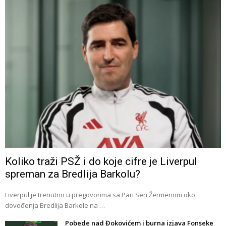
Koliko traži PSŽ i do koje cifre je Liverpul
spreman za Bredlija Barkolu?
Liverpul je trenutno u pregovorima sa Pari Sen Žermenom oko
dovođenja Bredlija Barkole na …
Pobede nad Đokovićem i burna izjava Fonseke