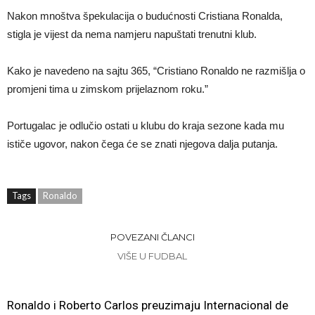
Nakon mnoštva špekulacija o budućnosti Cristiana Ronalda,
stigla je vijest da nema namjeru napuštati trenutni klub.
Kako je navedeno na sajtu 365, “Cristiano Ronaldo ne razmišlja o
promjeni tima u zimskom prijelaznom roku.”
Portugalac je odlučio ostati u klubu do kraja sezone kada mu
ističe ugovor, nakon čega će se znati njegova dalja putanja.
Tags
Ronaldo
POVEZANI ČLANCI
VIŠE U FUDBAL
Ronaldo i Roberto Carlos preuzimaju Internacional de