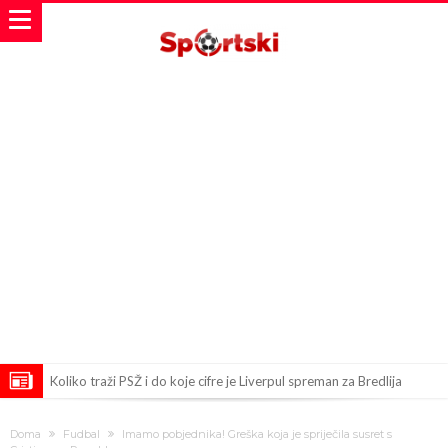
Koliko traži PSŽ i do koje cifre je Liverpul spreman za Bredlija
Barkolu?
Pobede nad Đokovićem i burna izjava Fonseke posle meča
Doma
Fudbal
Imamo pobjednika! Greška koja je spriječila susret s