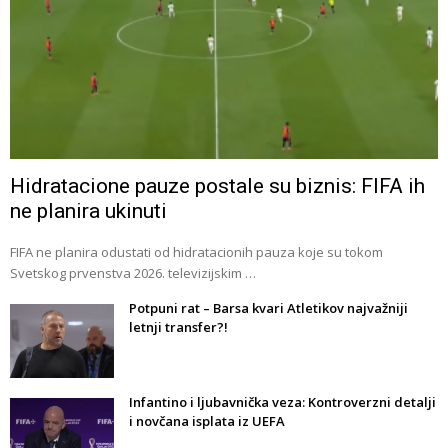
Hidratacione pauze postale su biznis: FIFA ih
ne planira ukinuti
FIFA ne planira odustati od hidratacionih pauza koje su tokom
Svetskog prvenstva 2026. televizijskim …
Potpuni rat – Barsa kvari Atletikov najvažniji
letnji transfer?!
Infantino i ljubavnička veza: Kontroverzni detalji
i novčana isplata iz UEFA