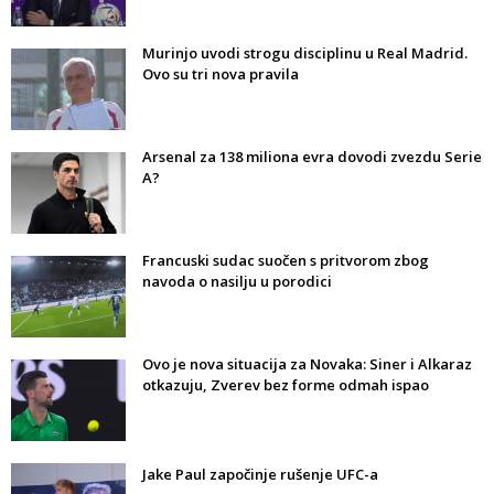
Murinjo uvodi strogu disciplinu u Real Madrid.
Ovo su tri nova pravila
Arsenal za 138 miliona evra dovodi zvezdu Serie
A?
Francuski sudac suočen s pritvorom zbog
navoda o nasilju u porodici
Ovo je nova situacija za Novaka: Siner i Alkaraz
otkazuju, Zverev bez forme odmah ispao
Jake Paul započinje rušenje UFC-a