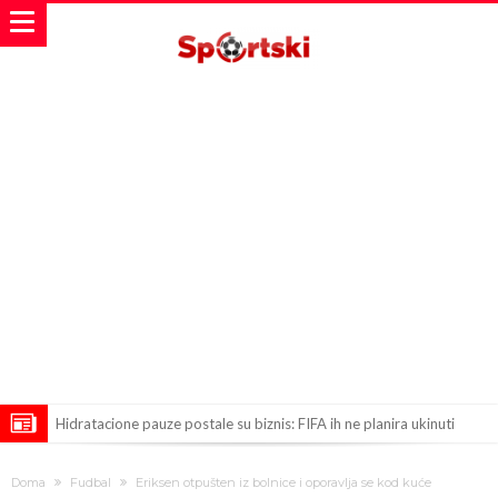
Hidratacione pauze postale su biznis: FIFA ih ne planira ukinuti
Potpuni rat – Barsa kvari Atletikov najvažniji letnji transfer?!
Doma
Fudbal
Eriksen otpušten iz bolnice i oporavlja se kod kuće