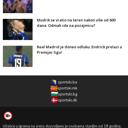
Mudrik se vratio na teren nakon više od 600
dana. Odmah ide na pozajmicu?
Real Madrid je doneo odluku: Endrick prelazi u
Premijer ligu!
sportski.ba
sportski.mk
sportski.bg
sportski.dk
Učešće u igrama na sreću dozvoljeno je osobama starijim od 18 godina.