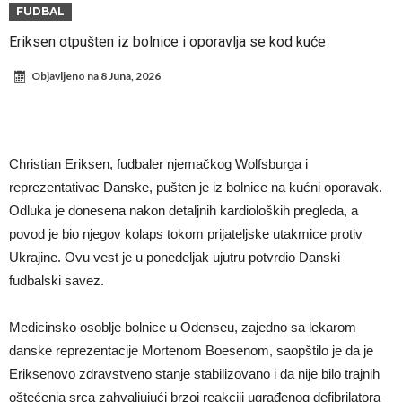
Infantino i ljubavnička veza: Kontroverzni detalji i novčana isplata iz
FUDBAL
UEFA
Murinjo uvodi strogu disciplinu u Real Madrid. Ovo su tri nova
Eriksen otpušten iz bolnice i oporavlja se kod kuće
pravila
Arsenal za 138 miliona evra dovodi zvezdu Serie A?
Objavljeno na
8 Juna, 2026
Francuski sudac suočen s pritvorom zbog navoda o nasilju u
porodici
Ovo je nova situacija za Novaka: Siner i Alkaraz otkazuju, Zverev bez
forme odmah ispao
Jake Paul započinje rušenje UFC-a
Christian Eriksen, fudbaler njemačkog Wolfsburga i
Mudrik se vratio na teren nakon više od 600 dana. Odmah ide na
reprezentativac Danske, pušten je iz bolnice na kućni oporavak.
Odluka je donesena nakon detaljnih kardioloških pregleda, a
pozajmicu?
Real Madrid je doneo odluku: Endrick prelazi u Premijer ligu!
povod je bio njegov kolaps tokom prijateljske utakmice protiv
Ukrajine. Ovu vest je u ponedeljak ujutru potvrdio Danski
fudbalski savez.
Medicinsko osoblje bolnice u Odenseu, zajedno sa lekarom
danske reprezentacije Mortenom Boesenom, saopštilo je da je
Eriksenovo zdravstveno stanje stabilizovano i da nije bilo trajnih
oštećenja srca zahvaljujući brzoj reakciji ugrađenog defibrilatora