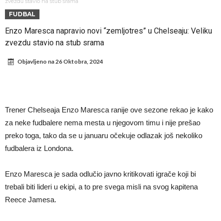
Istina izašla na videlo! Rodri kao niko nikada ponizio Real, bolje mu
zvezdu stavio na stub srama
FUDBAL
je da u Madrid ne dolazi!
Koliko traži PSŽ i do koje cifre je Liverpul spreman za Bredlija
Enzo Maresca napravio novi “zemljotres” u Chelseaju: Veliku
Barkolu?
Pobede nad Đokovićem i burna izjava Fonseke posle meča
zvezdu stavio na stub srama
Direktor FIA o drami Formule 1: “Ne možemo da idemo toliko
Objavljeno na
26 Oktobra, 2024
daleko”
Prva ponuda za Leaa – odbijena!
Zašto je nepoznati italijanski petoligaš dobio čudesan stadion od 62
miliona evra?
Veliki udarac za Barselonu: Junak finala Svetskog prvenstva želi da
Trener Chelseaja Enzo Maresca ranije ove sezone rekao je kako
ode
Deco nije samo zbog Hulijana Alvareza bio u Madridu, Barselona
za neke fudbalere nema mesta u njegovom timu i nije prešao
sprema “krađu stoleća”?
preko toga, tako da se u januaru očekuje odlazak još nekoliko
fudbalera iz Londona.
Enzo Maresca je sada odlučio javno kritikovati igrače koji bi
trebali biti lideri u ekipi, a to pre svega misli na svog kapitena
Reece Jamesa.