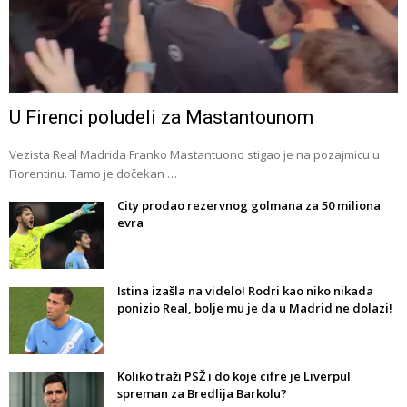
U Firenci poludeli za Mastantounom
Vezista Real Madrida Franko Mastantuono stigao je na pozajmicu u
Fiorentinu. Tamo je dočekan …
City prodao rezervnog golmana za 50 miliona
evra
Istina izašla na videlo! Rodri kao niko nikada
ponizio Real, bolje mu je da u Madrid ne dolazi!
Koliko traži PSŽ i do koje cifre je Liverpul
spreman za Bredlija Barkolu?