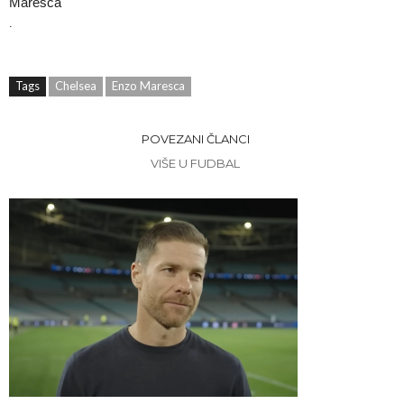
Maresca
.
Tags
Chelsea
Enzo Maresca
POVEZANI ČLANCI
VIŠE U FUDBAL