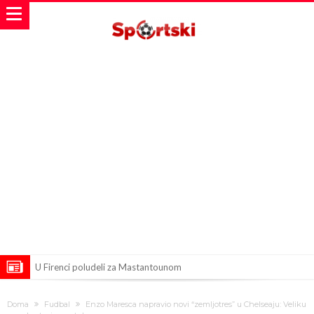
U Firenci poludeli za Mastantounom
City prodao rezervnog golmana za 50 miliona evra
Doma
Fudbal
Enzo Maresca napravio novi “zemljotres” u Chelseaju: Veliku