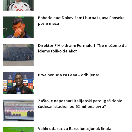
Pobede nad Đokovićem i burna izjava Fonseke
posle meča
Direktor FIA o drami Formule 1: “Ne možemo da
idemo toliko daleko”
Prva ponuda za Leaa – odbijena!
Zašto je nepoznati italijanski petoligaš dobio
čudesan stadion od 62 miliona evra?
Veliki udarac za Barselonu: Junak finala