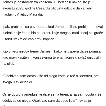
James je postavljen za kapitena u Chelseaju nakon što je u
avgustu 2023. godine Cesar Azpilicueta odlučio da karijeru
nastavi u Atletico Madridu.
Ipak, problemi sa povredama kod Jamesa bili su problem, te ovaj
fudbaler nije često bio na terenu i nije mogao imati uticaj na igrače
u toku utakmice kao pravi kapiten.
Kako tvrdi njegov trener James nikako ne uspeva da se ponaša
kao pravi kapiten ni van zelenog terena, tačnije u svlačionici, ali i
na ulici.
“Očekivao sam dosta više od njega kada je reč o liderstvu, pre
svega u svlačionici.
On je dobro, napreduje, vratiće se na teren, ali ja sam dosta više
očekivao od njega. Očekivao sam da bude lider”, rekao je