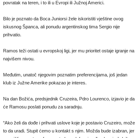
povratak na teren, i to ili u Evropi ili Južnoj Americi.
Bilo je poznato da Boca Juniorsi žele iskoristiti vještine ovog
iskusnog Španca, ali ponudu argentinskog tima Sergio nije
prihvatio.
Ramos teži ostati u evropskoj ligi, jer mu prioritet ostaje igranje na
najvišem nivou.
Međutim, unatoč njegovim poznatim preferencijama, još jedan
klub iz Južne Amerike pokazao je interes.
Na dan Božića, predsjednik Cruzeira, Pdro Lourenco, izjavio je da
će Ramosu poslati ponudu za saradnju.
“Ako želi da dođe i prihvati uslove koje je postavio Cruzeiro, može
to da uradi. Stupit ćemo u kontakt s njim. Možda bude izabran, jer