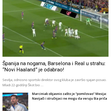
Španija na nogama, Barselona i Real u strahu:
“Novi Haaland” je odabrao!
Sevilja, odnosno sportski direktor ovog kluba je završio sjajan posao.
Mladi 22-godišnji Škot bio …
Marciniak objasnio zašto je “pomilovao” Mesija:
Navijači i stručnjaci ne mogu da veruju šta priča