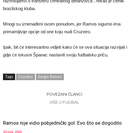
razmišljamo o transferu centralnog defanzivca”, rekao je čelnik
brazilskog kluba.
Mnogi su iznenađeni ovom ponudom, jer Ramos sigurno ima
primamljivije opcije od one koju nudi Cruzeiro.
Ipak, bit će interesantno vidjeti kako će se ova situacija razvijati i
gdje će iskusni Španac nastaviti svoju fudbalsku priču.
Tags
Cruzeiro
Sergio Ramos
POVEZANI ČLANCI
VIŠE U FUDBAL
Ramos nije vidio pobjednički gol: Evo što se dogodilo
20 Jula, 2026