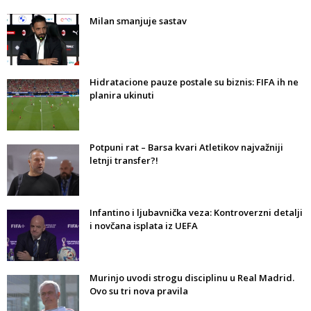
Milan smanjuje sastav
Hidratacione pauze postale su biznis: FIFA ih ne
planira ukinuti
Potpuni rat – Barsa kvari Atletikov najvažniji
letnji transfer?!
Infantino i ljubavnička veza: Kontroverzni detalji
i novčana isplata iz UEFA
Murinjo uvodi strogu disciplinu u Real Madrid.
Ovo su tri nova pravila