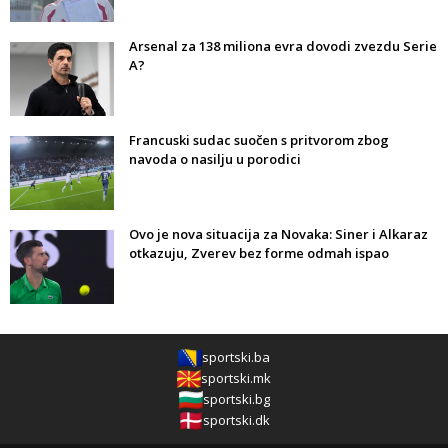
Arsenal za 138 miliona evra dovodi zvezdu Serie
A?
Francuski sudac suočen s pritvorom zbog
navoda o nasilju u porodici
Ovo je nova situacija za Novaka: Siner i Alkaraz
otkazuju, Zverev bez forme odmah ispao
sportski.ba
sportski.mk
sportski.bg
sportski.dk