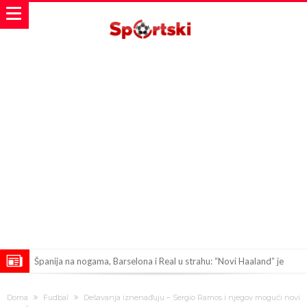
Španija na nogama, Barselona i Real u strahu: “Novi Haaland” je
odabrao!
Marciniak objasnio zašto je “pomilovao” Mesija: Navijači i stručnjaci
Doma
Fudbal
Dešavanja iznenađuju – Sergio Ramos i njegov mogući novi