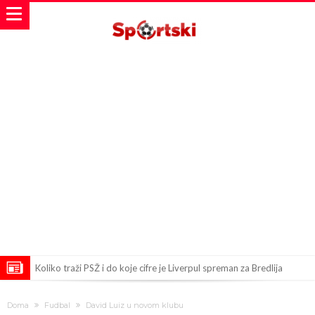
Koliko traži PSŽ i do koje cifre je Liverpul spreman za Bredlija
Barkolu?
Pobede nad Đokovićem i burna izjava Fonseke posle meča
Doma
Fudbal
David Luiz u novom klubu