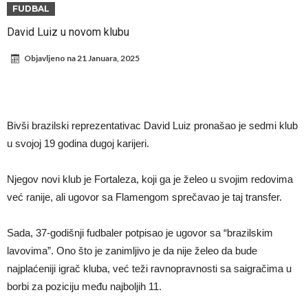
Direktor FIA o drami Formule 1: “Ne možemo da idemo toliko
FUDBAL
daleko”
Prva ponuda za Leaa – odbijena!
David Luiz u novom klubu
Zašto je nepoznati italijanski petoligaš dobio čudesan stadion od 62
Objavljeno na
21 Januara, 2025
miliona evra?
Veliki udarac za Barselonu: Junak finala Svetskog prvenstva želi da
ode
Deco nije samo zbog Hulijana Alvareza bio u Madridu, Barselona
sprema “krađu stoleća”?
Potresne scene na poslednjem ispraćaju UFC borca! Ogromna
Bivši brazilski reprezentativac David Luiz pronašao je sedmi klub
povorka, dirljiva muzika i aplauz koji izazivaju suze
GROM USMRTIO FUDBALERA: Tragičan događaj na tajlandskom
u svojoj 19 godina dugoj karijeri.
turniru! Povređeno još 12 igrača!
Kapiten slavnog kluba pretučen nasmrt pred svojim domom, cela
Njegov novi klub je Fortaleza, koji ga je želeo u svojim redovima
država traži pravdu
već ranije, ali ugovor sa Flamengom sprečavao je taj transfer.
Sada, 37-godišnji fudbaler potpisao je ugovor sa “brazilskim
lavovima”. Ono što je zanimljivo je da nije želeo da bude
najplaćeniji igrač kluba, već teži ravnopravnosti sa saigračima u
borbi za poziciju među najboljih 11.