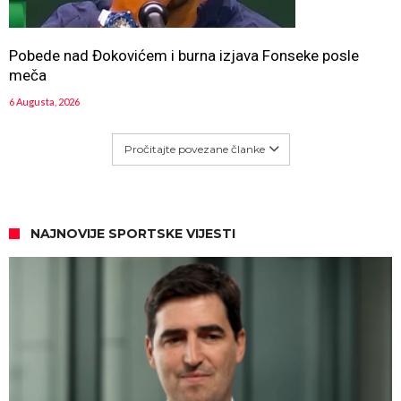
Pobede nad Đokovićem i burna izjava Fonseke posle
meča
6 Augusta, 2026
Pročitajte povezane članke
NAJNOVIJE SPORTSKE VIJESTI