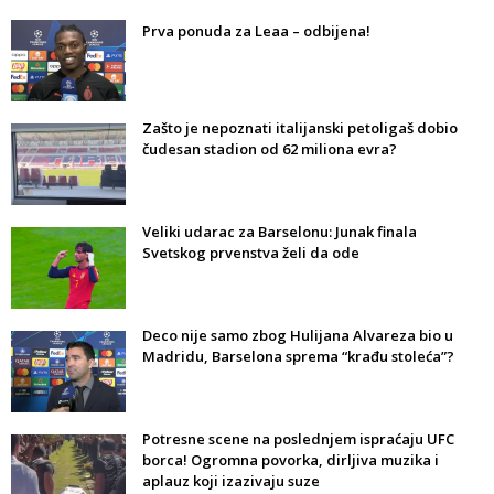
Prva ponuda za Leaa – odbijena!
Zašto je nepoznati italijanski petoligaš dobio
čudesan stadion od 62 miliona evra?
Veliki udarac za Barselonu: Junak finala
Svetskog prvenstva želi da ode
Deco nije samo zbog Hulijana Alvareza bio u
Madridu, Barselona sprema “krađu stoleća”?
Potresne scene na poslednjem ispraćaju UFC
borca! Ogromna povorka, dirljiva muzika i
aplauz koji izazivaju suze