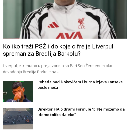
Koliko traži PSŽ i do koje cifre je Liverpul
spreman za Bredlija Barkolu?
Liverpul je trenutno u pregovorima sa Pari Sen Žermenom oko
dovođenja Bredlija Barkole na …
Pobede nad Đokovićem i burna izjava Fonseke
posle meča
Direktor FIA o drami Formule 1: “Ne možemo da
idemo toliko daleko”