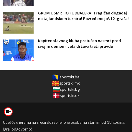
GROM USMRTIO FUDBALERA: Tragičan događaj
na tajlandskom turniru! Povređeno još 12 igrača!
Kapiten slavnog kluba pretučen nasmrt pred
svojim domom, cela država traži pravdu
sportski.ba
sportski.mk
sportski.bg
sportski.dk
Učešće u igrama na sreću dozvoljeno je osobama starijim od 18 godina.
Igraj odgovorno!