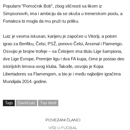
Popularni “Pomoćnik Bob”, zbog sličnosti sa likom iz
Simpsonovih, ima i ambiciju da se okuša u trenerskom poslu, a
Fortaleza bi mogla da mu pruži tu priliku.
Luiz je veoma iskusan, karijeru je započeo u Vitoriji, a potom
igrao za Benfiku, Čelsi, PSŽ, ponovo Čelsi, Arsenal i Flamengo.
Osvojio je brojne trofeje – sa Čelsijem ima titulu Lige šampiona,
dve Lige Evrope, Premijer ligu i dva FA kupa, čime je postao deo
istorijskih timova ovog kluba. Takođe, osvojio je Kopa
Libertadores sa Flamengom, a bio je i među najboljim igračima
Mundijala 2014. godine.
Tags
David Luiz
Top Vesti
POVEZANI ČLANCI
VIŠE U FUDBAL