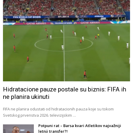
Hidratacione pauze postale su biznis: FIFA ih
ne planira ukinuti
FIFA ne planira odustati od hidratacionih pauza koje su tokom
Svetskog prvenstva 2026. televizijskim …
Potpuni rat – Barsa kvari Atletikov najvažniji
letnji transfer?!