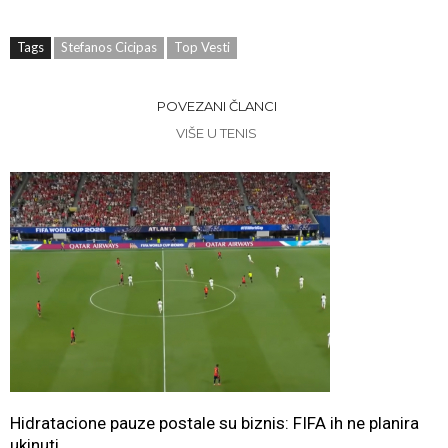
Tags
Stefanos Cicipas
Top Vesti
POVEZANI ČLANCI
VIŠE U TENIS
Hidratacione pauze postale su biznis: FIFA ih ne planira
ukinuti