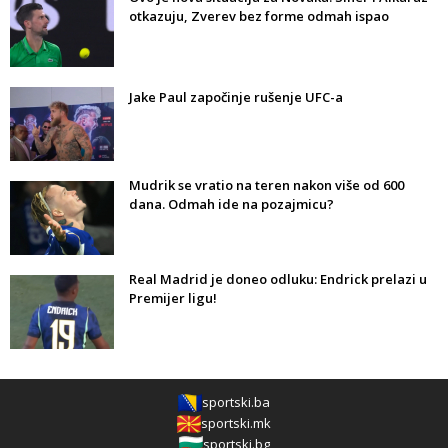
otkazuju, Zverev bez forme odmah ispao
Jake Paul započinje rušenje UFC-a
Mudrik se vratio na teren nakon više od 600
dana. Odmah ide na pozajmicu?
Real Madrid je doneo odluku: Endrick prelazi u
Premijer ligu!
sportski.ba
sportski.mk
sportski.bg