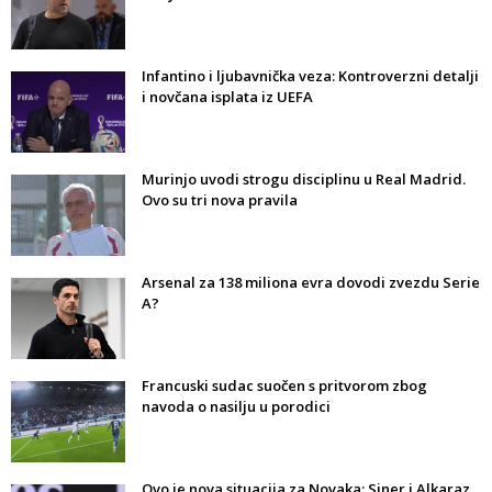
Infantino i ljubavnička veza: Kontroverzni detalji
i novčana isplata iz UEFA
Murinjo uvodi strogu disciplinu u Real Madrid.
Ovo su tri nova pravila
Arsenal za 138 miliona evra dovodi zvezdu Serie
A?
Francuski sudac suočen s pritvorom zbog
navoda o nasilju u porodici
Ovo je nova situacija za Novaka: Siner i Alkaraz