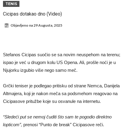
Infantino i ljubavnička veza: Kontroverzni detalji i novčana isplata iz
TENIS
UEFA
Murinjo uvodi strogu disciplinu u Real Madrid. Ovo su tri nova
Cicipas dotakao dno (Video)
pravila
Arsenal za 138 miliona evra dovodi zvezdu Serie A?
Objavljeno na
29 Augusta, 2025
Francuski sudac suočen s pritvorom zbog navoda o nasilju u
porodici
Ovo je nova situacija za Novaka: Siner i Alkaraz otkazuju, Zverev bez
forme odmah ispao
Jake Paul započinje rušenje UFC-a
Stefanos Cicipas suočio se sa novim neuspehom na terenu;
Mudrik se vratio na teren nakon više od 600 dana. Odmah ide na
ispao je već u drugom kolu US Opena. Ali, prošle noći je u
Njujorku izgubio više nego samo meč.
pozajmicu?
Real Madrid je doneo odluku: Endrick prelazi u Premijer ligu!
Grčki teniser je podlegao pritisku od strane Nemca, Danijela
Altmajera, koji je nakon meča sa podsmehom reagovao na
Cicipasove pritužbe koje su osvanule na internetu.
“Sledeći put se nemoj čuditi što sam te pogodio direktno
lopticom”,
prenosi “Punto de break” Cicipasove reči.