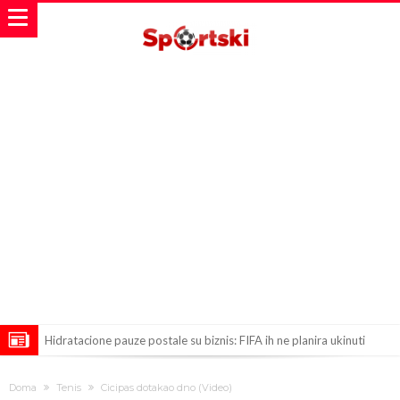
Hidratacione pauze postale su biznis: FIFA ih ne planira ukinuti
Potpuni rat – Barsa kvari Atletikov najvažniji letnji transfer?!
Doma
Tenis
Cicipas dotakao dno (Video)