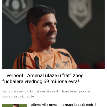
Liverpool i Arsenal ulaze u “rat” zbog
fudbalera vrednog 69 miliona evra!
Letnji prelazni rok donosi sve više velikih transfernih priča, a
poslednja u nizu stiže …
Dilema više nema – Poznato kada će Rodri i