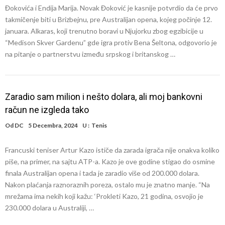
Đokovića i Endija Marija. Novak Đoković je kasnije potvrdio da će prvo
takmičenje biti u Brizbejnu, pre Australijan opena, kojeg počinje 12.
januara. Alkaras, koji trenutno boravi u Njujorku zbog egzibicije u
“Medison Skver Gardenu” gde igra protiv Bena Šeltona, odgovorio je
na pitanje o partnerstvu između srpskog i britanskog …
Zaradio sam milion i nešto dolara, ali moj bankovni
račun ne izgleda tako
Od
DC
5 Decembra, 2024
U :
Tenis
Francuski teniser Artur Kazo ističe da zarada igrača nije onakva koliko
piše, na primer, na sajtu ATP-a. Kazo je ove godine stigao do osmine
finala Australijan opena i tada je zaradio više od 200.000 dolara.
Nakon plaćanja raznoraznih poreza, ostalo mu je znatno manje. “Na
mrežama ima nekih koji kažu: ‘Prokleti Kazo, 21 godina, osvojio je
230.000 dolara u Australiji, …