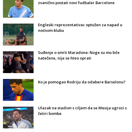
zvanično postati novi fudbaler Barcelone
Engleski reprezentativac optužen za napad u
noćnom klubu
Suđenje o smrti Maradone: Noge su mu bile
natečene, nije se hteo oprati
Ko je pomogao Rodriju da odabere Barselonu?
Ulazak na stadion s ciljem da se Mesija ugrozi s
četiri bombe