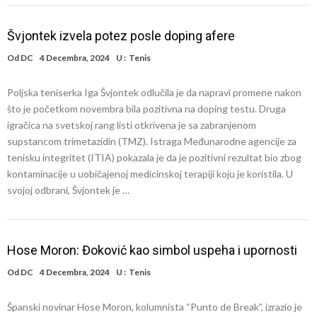
Švjontek izvela potez posle doping afere
Od
DC
4 Decembra, 2024
U :
Tenis
Poljska teniserka Iga Švjontek odlučila je da napravi promene nakon
što je početkom novembra bila pozitivna na doping testu. Druga
igračica na svetskoj rang listi otkrivena je sa zabranjenom
supstancom trimetazidin (TMZ). Istraga Međunarodne agencije za
tenisku integritet (ITIA) pokazala je da je pozitivni rezultat bio zbog
kontaminacije u uobičajenoj medicinskoj terapiji koju je koristila. U
svojoj odbrani, Švjontek je …
Hose Moron: Đoković kao simbol uspeha i upornosti
Od
DC
4 Decembra, 2024
U :
Tenis
Španski novinar Hose Moron, kolumnista “Punto de Break”, izrazio je