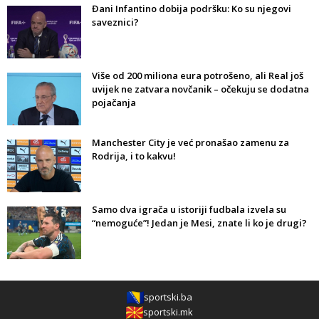
Đani Infantino dobija podršku: Ko su njegovi
saveznici?
Više od 200 miliona eura potrošeno, ali Real još
uvijek ne zatvara novčanik – očekuju se dodatna
pojačanja
Manchester City je već pronašao zamenu za
Rodrija, i to kakvu!
Samo dva igrača u istoriji fudbala izvela su
“nemoguće”! Jedan je Mesi, znate li ko je drugi?
sportski.ba
sportski.mk