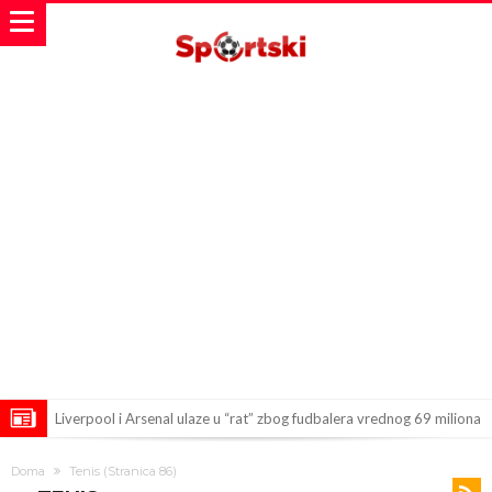
Liverpool i Arsenal ulaze u “rat” zbog fudbalera vrednog 69 miliona
evra!
Dilema više nema – Poznato kada će Rodri i zvanično postati novi
Doma
Tenis
(Stranica 86)