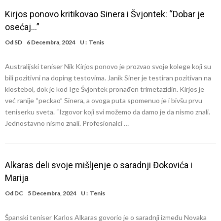
Kirjos ponovo kritikovao Sinera i Švjontek: “Dobar je
osećaj…”
Od
SD
6 Decembra, 2024
U :
Tenis
Australijski teniser Nik Kirjos ponovo je prozvao svoje kolege koji su
bili pozitivni na doping testovima. Janik Siner je testiran pozitivan na
klostebol, dok je kod Ige Švjontek pronađen trimetazidin. Kirjos je
već ranije “peckao” Sinera, a ovoga puta spomenuo je i bivšu prvu
teniserku sveta. “Izgovor koji svi možemo da damo je da nismo znali.
Jednostavno nismo znali. Profesionalci …
Alkaras deli svoje mišljenje o saradnji Đokovića i
Marija
Od
DC
5 Decembra, 2024
U :
Tenis
Španski teniser Karlos Alkaras govorio je o saradnji između Novaka