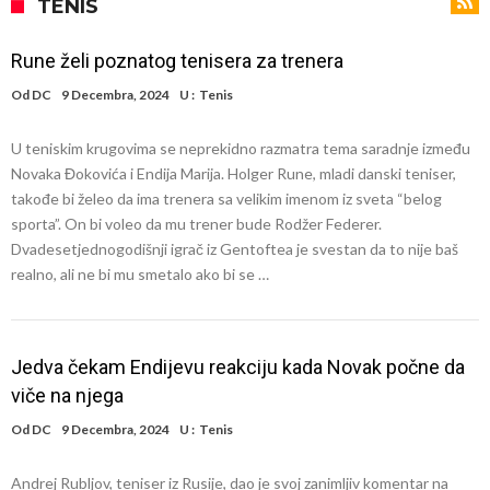
fudbaler Barcelone
Engleski reprezentativac optužen za napad u noćnom klubu
TENIS
Suđenje o smrti Maradone: Noge su mu bile natečene, nije se hteo
Rune želi poznatog tenisera za trenera
oprati
Ko je pomogao Rodriju da odabere Barselonu?
Od
DC
9 Decembra, 2024
U :
Tenis
Ulazak na stadion s ciljem da se Mesija ugrozi s četiri bombe
U teniskim krugovima se neprekidno razmatra tema saradnje između
Đani Infantino dobija podršku: Ko su njegovi saveznici?
Novaka Đokovića i Endija Marija. Holger Rune, mladi danski teniser,
Više od 200 miliona eura potrošeno, ali Real još uvijek ne zatvara
takođe bi želeo da ima trenera sa velikim imenom iz sveta “belog
sporta”. On bi voleo da mu trener bude Rodžer Federer.
novčanik – očekuju se dodatna pojačanja
Manchester City je već pronašao zamenu za Rodrija, i to kakvu!
Dvadesetjednogodišnji igrač iz Gentoftea je svestan da to nije baš
Samo dva igrača u istoriji fudbala izvela su “nemoguće”! Jedan je
realno, ali ne bi mu smetalo ako bi se …
Mesi, znate li ko je drugi?
Jedva čekam Endijevu reakciju kada Novak počne da
viče na njega
Od
DC
9 Decembra, 2024
U :
Tenis
Andrej Rubljov, teniser iz Rusije, dao je svoj zanimljiv komentar na