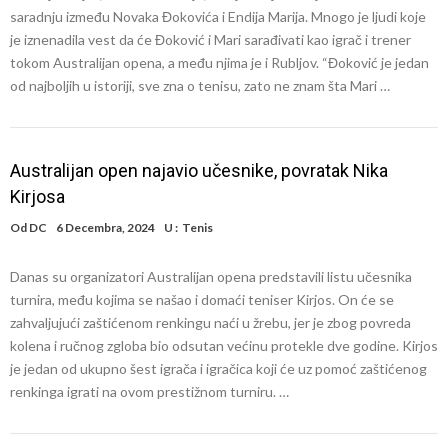
saradnju između Novaka Đokovića i Endija Marija. Mnogo je ljudi koje
je iznenadila vest da će Đoković i Mari sarađivati kao igrač i trener
tokom Australijan opena, a među njima je i Rubljov. “Đoković je jedan
od najboljih u istoriji, sve zna o tenisu, zato ne znam šta Mari …
Australijan open najavio učesnike, povratak Nika
Kirjosa
Od
DC
6 Decembra, 2024
U :
Tenis
Danas su organizatori Australijan opena predstavili listu učesnika
turnira, među kojima se našao i domaći teniser Kirjos. On će se
zahvaljujući zaštićenom renkingu naći u žrebu, jer je zbog povreda
kolena i ručnog zgloba bio odsutan većinu protekle dve godine. Kirjos
je jedan od ukupno šest igrača i igračica koji će uz pomoć zaštićenog
renkinga igrati na ovom prestižnom turniru. …