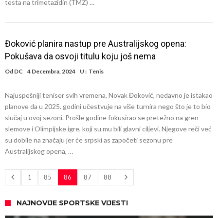
testa na trimetazidin (TMZ) …
Đoković planira nastup pre Australijskog opena:
Pokušava da osvoji titulu koju još nema
Od
DC
4 Decembra, 2024
U :
Tenis
Najuspešniji teniser svih vremena, Novak Đoković, nedavno je istakao
planove da u 2025. godini učestvuje na više turnira nego što je to bio
slučaj u ovoj sezoni. Prošle godine fokusirao se pretežno na gren
slemove i Olimpijske igre, koji su mu bili glavni ciljevi. Njegove reči već
su dobile na značaju jer će srpski as započeti sezonu pre
Australijskog opena, …
1
85
86
87
88
NAJNOVIJE SPORTSKE VIJESTI