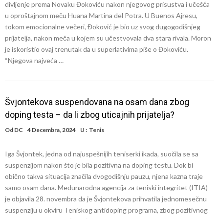
divljenje prema Novaku Đokoviću nakon njegovog prisustva i učešća
u oproštajnom meču Huana Martina del Potra. U Buenos Ajresu,
tokom emocionalne večeri, Đoković je bio uz svog dugogodišnjeg
prijatelja, nakon meča u kojem su učestvovala dva stara rivala. Moron
je iskoristio ovaj trenutak da u superlativima piše o Đokoviću.
“Njegova najveća …
Švjontekova suspendovana na osam dana zbog
doping testa – da li zbog uticajnih prijatelja?
Od
DC
4 Decembra, 2024
U :
Tenis
Iga Švjontek, jedna od najuspešnijih teniserki ikada, suočila se sa
suspenzijom nakon što je bila pozitivna na doping testu. Dok bi
obično takva situacija značila dvogodišnju pauzu, njena kazna traje
samo osam dana. Međunarodna agencija za teniski integritet (ITIA)
je objavila 28. novembra da je Švjontekova prihvatila jednomesečnu
suspenziju u okviru Teniskog antidoping programa, zbog pozitivnog