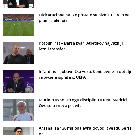
Hidratacione pauze postale su biznis: FIFA ih ne
planira ukinuti
Potpuni rat – Barsa kvari Atletikov najvažniji
letnji transfer?!
Infantino i ljubavnička veza: Kontroverzni detalji
i novčana isplata iz UEFA
Murinjo uvodi strogu disciplinu u Real Madrid.
Ovo su tri nova pravila
Arsenal za 138 miliona evra dovodi zvezdu Serie
A?