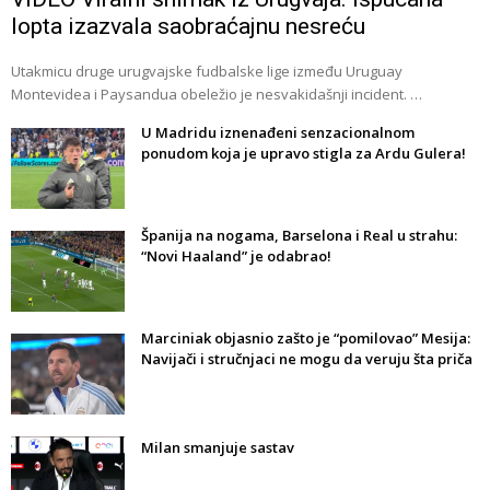
lopta izazvala saobraćajnu nesreću
Utakmicu druge urugvajske fudbalske lige između Uruguay
Montevidea i Paysandua obeležio je nesvakidašnji incident. …
U Madridu iznenađeni senzacionalnom
ponudom koja je upravo stigla za Ardu Gulera!
Španija na nogama, Barselona i Real u strahu:
“Novi Haaland” je odabrao!
Marciniak objasnio zašto je “pomilovao” Mesija:
Navijači i stručnjaci ne mogu da veruju šta priča
Milan smanjuje sastav