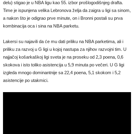
delu) stigao je u NBA ligu kao 55. izbor prošlogodišnjeg drafta.
Time je ispunjena velika Lebronova želja da zaigra u ligi sa sinom,
a nakon što je odigrao prve minute, on i Bronni postali su prva
kombinacija oca i sina na NBA parketu.
Lakersi su najavili da će mu dati priliku na NBA parketima, ali i
priliku za razvoj u G ligi u kojoj nastupa za njihov razvojni tim. U
najjačoj košarkaškoj ligi sveta je na proseku od 2,3 poena, 0,6
skokova i isto toliko asistencija u 5,9 minuta po večeri. U G ligi
izgleda mnogo dominantnije sa 22,4 poena, 5,1 skokom i 5,2
asistencije po utakmici.