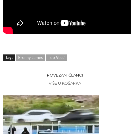
.
Tags
Bronny James
Top Vesti
POVEZANI ČLANCI
VIŠE U KOŠARKA