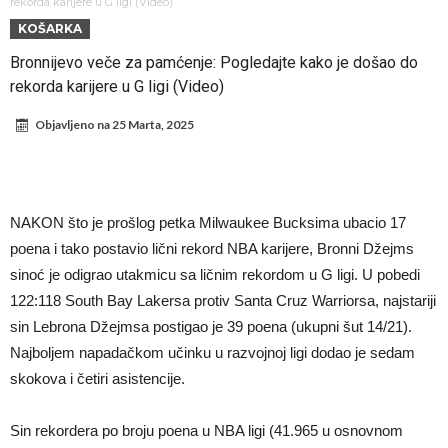
stigla za Ardu Gulera!
Španija na nogama, Barselona i Real u strahu: “Novi Haaland” je
rekorda karijere u G ligi (Video)
KOŠARKA
odabrao!
Marciniak objasnio zašto je “pomilovao” Mesija: Navijači i stručnjaci
Bronnijevo veče za pamćenje: Pogledajte kako je došao do
ne mogu da veruju šta priča
Milan smanjuje sastav
rekorda karijere u G ligi (Video)
Hidratacione pauze postale su biznis: FIFA ih ne planira ukinuti
Objavljeno na
25 Marta, 2025
Potpuni rat – Barsa kvari Atletikov najvažniji letnji transfer?!
Infantino i ljubavnička veza: Kontroverzni detalji i novčana isplata iz
UEFA
Murinjo uvodi strogu disciplinu u Real Madrid. Ovo su tri nova
NAKON što je prošlog petka Milwaukee Bucksima ubacio 17
pravila
Arsenal za 138 miliona evra dovodi zvezdu Serie A?
poena i tako postavio lični rekord NBA karijere, Bronni Džejms
sinoć je odigrao utakmicu sa ličnim rekordom u G ligi. U pobedi
122:118 South Bay Lakersa protiv Santa Cruz Warriorsa, najstariji
sin Lebrona Džejmsa postigao je 39 poena (ukupni šut 14/21).
Najboljem napadačkom učinku u razvojnoj ligi dodao je sedam
skokova i četiri asistencije.
Sin rekordera po broju poena u NBA ligi (41.965 u osnovnom