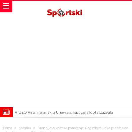
VIDEO Viralni snimak iz Urugvaja. Ispucana lopta izazvala
saobraćajnu nesreću
U Madridu iznenađeni senzacionalnom ponudom koja je upravo
Doma
Košarka
Bronnijevo veče za pamćenje: Pogledajte kako je došao do