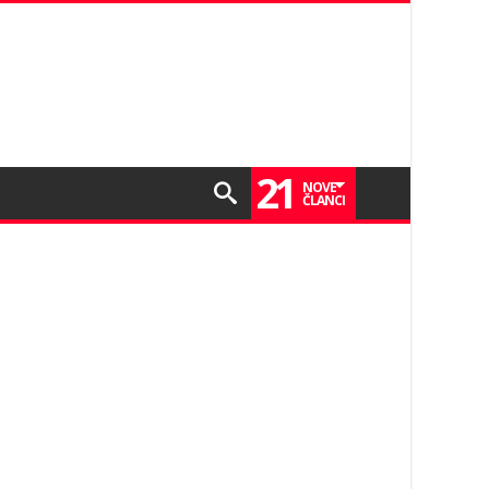
21
NOVE
ČLANCI