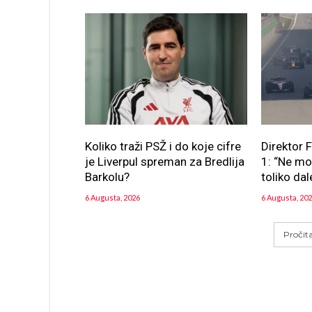
Koliko traži PSŽ i do koje cifre
Direktor 
je Liverpul spreman za Bredlija
1: “Ne m
Barkolu?
toliko dal
6 Augusta, 2026
6 Augusta, 20
Pročit