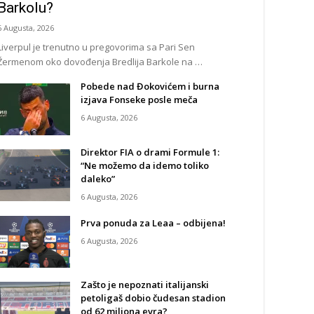
Barkolu?
6 Augusta, 2026
Liverpul je trenutno u pregovorima sa Pari Sen
Žermenom oko dovođenja Bredlija Barkole na …
Pobede nad Đokovićem i burna
izjava Fonseke posle meča
6 Augusta, 2026
Direktor FIA o drami Formule 1:
“Ne možemo da idemo toliko
daleko”
6 Augusta, 2026
Prva ponuda za Leaa – odbijena!
6 Augusta, 2026
Zašto je nepoznati italijanski
petoligaš dobio čudesan stadion
od 62 miliona evra?