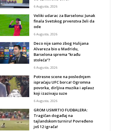
6 Augusta, 2026
Veliki udarac za Barselonu: Junak
finala Svetskog prvenstva želi da
ode
6 Augusta, 2026
Deco nije samo zbog Hulijana
Alvareza bio u Madridu,
Barselona sprema “krađu
stoleća”?
6 Augusta, 2026
Potresne scene na poslednjem
ispraćaju UFC borca! Ogromna
povorka, dirljiva muzika i aplauz
koji izazivaju suze
6 Augusta, 2026
GROM USMRTIO FUDBALERA:
Tragičan događaj na
tajlandskom turniru! Povređeno
još 12 igrača!