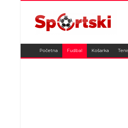
Početna
Fudbal
Košarka
Teni