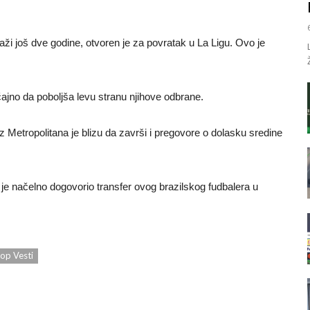
aži još dve godine, otvoren je za povratak u La Ligu. Ovo je
čajno da poboljša levu stranu njihove odbrane.
 Metropolitana je blizu da završi i pregovore o dolasku sredine
 je načelno dogovorio transfer ovog brazilskog fudbalera u
op Vesti