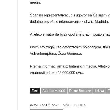
medija.
Španski reprezentativac, čiji ugovor sa Čelsijem v
dodatno povećalo interesovanje kluba iz Madrida.
Atletiko smatra da bi 27-godišnji igrač mogao zna
Osim što tragaju za defanzivnim pojačanjem, tim iz
Vulverhemptona, Žoaa Gomeša.
Prema informacijama iz britanskih medija, Atletiko
vrednosti od oko 45.000.000 evra.
Tags
Atletico Madrid
Diego Simeone
LaLiga
T
POVEZANI ČLANCI
VIŠE U FUDBAL