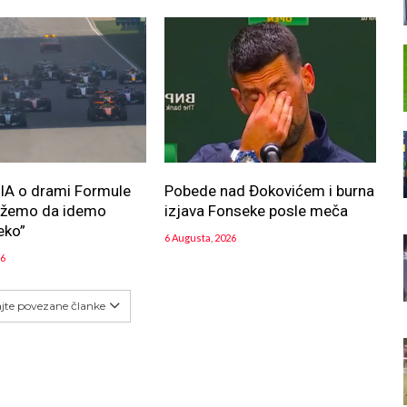
FIA o drami Formule
Pobede nad Đokovićem i burna
ožemo da idemo
izjava Fonseke posle meča
eko”
6 Augusta, 2026
26
ajte povezane članke