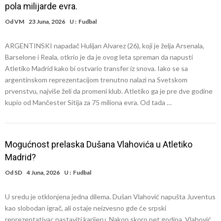
pola milijarde evra.
Od
VM
23 Juna, 2026
U :
Fudbal
ARGENTINSKI napadač Hulijan Alvarez (26), koji je želja Arsenala,
Barselone i Reala, otkrio je da je ovog leta spreman da napusti
Atletiko Madrid kako bi ostvario transfer iz snova. Iako se sa
argentinskom reprezentacijom trenutno nalazi na Svetskom
prvenstvu, najviše želi da promeni klub. Atletiko ga je pre dve godine
kupio od Mančester Sitija za 75 miliona evra. Od tada …
Mogućnost prelaska Dušana Vlahovića u Atletiko
Madrid?
Od
SD
4 Juna, 2026
U :
Fudbal
U sredu je otklonjena jedna dilema. Dušan Vlahović napušta Juventus
kao slobodan igrač, ali ostaje neizvesno gde će srpski
reprezentativac nastaviti karijeru. Nakon skoro pet godina, Vlahović