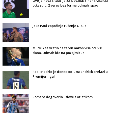
Ovo je nova situacija za Novaka: Siner i Alkaraz
otkazuju, Zverev bez forme odmah ispao
Jake Paul započinje rušenje UFC-a
Mudrik se vratio na teren nakon više od 600
dana. Odmah ide na pozajmicu?
Real Madrid je doneo odluku: Endrick prelazi u
Premijer ligu!
Romero dogovorio uslove s Atletikom