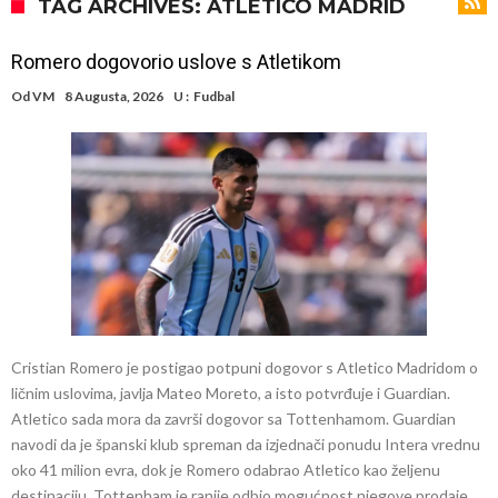
pravila
Arsenal za 138 miliona evra dovodi zvezdu Serie A?
TAG ARCHIVES: ATLETICO MADRID
Francuski sudac suočen s pritvorom zbog navoda o nasilju u
Romero dogovorio uslove s Atletikom
porodici
Ovo je nova situacija za Novaka: Siner i Alkaraz otkazuju, Zverev bez
Od
VM
8 Augusta, 2026
U :
Fudbal
forme odmah ispao
Jake Paul započinje rušenje UFC-a
Mudrik se vratio na teren nakon više od 600 dana. Odmah ide na
pozajmicu?
Real Madrid je doneo odluku: Endrick prelazi u Premijer ligu!
Romero dogovorio uslove s Atletikom
Cristian Romero je postigao potpuni dogovor s Atletico Madridom o
ličnim uslovima, javlja Mateo Moreto, a isto potvrđuje i Guardian.
Atletico sada mora da završi dogovor sa Tottenhamom. Guardian
navodi da je španski klub spreman da izjednači ponudu Intera vrednu
oko 41 milion evra, dok je Romero odabrao Atletico kao željenu
destinaciju. Tottenham je ranije odbio mogućnost njegove prodaje