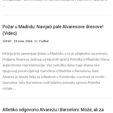
…
Požar u Madridu: Navijači pale Alvaresove dresove!
(Video)
Od
SD
23 Juna, 2026
U :
Fudbal
Mržnja brzo zamenjuje ljubav u Madridu, a to je očigledno na primeru
Hulijana Alvaresa, jednog od ključnih igrača Atletika iz Madrida i člana
argentinske reprezentacije. Već nekoliko dana traje drama oko
njegovog potencijalnog transfera iz Madrida u Barselonu. Sam
Alvares je izrazio želju za odlaskom u Kataloniju, u potrazi za novim
izazovima. Iako Barselona nudi izdašnu ponudu, uprava Atletika
ostaje …
Atletiko odgovorio Alvarezu i Barseloni: Može, ali za