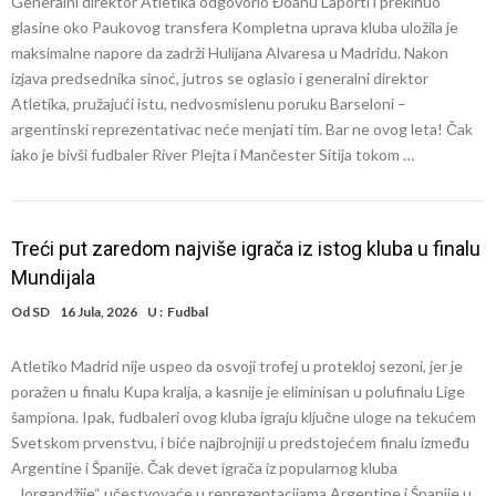
Generalni direktor Atletika odgovorio Đoanu Laporti i prekinuo
glasine oko Paukovog transfera Kompletna uprava kluba uložila je
maksimalne napore da zadrži Hulijana Alvaresa u Madridu. Nakon
izjava predsednika sinoć, jutros se oglasio i generalni direktor
Atletika, pružajući istu, nedvosmislenu poruku Barseloni –
argentinski reprezentativac neće menjati tim. Bar ne ovog leta! Čak
iako je bivši fudbaler River Plejta i Mančester Sitija tokom …
Treći put zaredom najviše igrača iz istog kluba u finalu
Mundijala
Od
SD
16 Jula, 2026
U :
Fudbal
Atletiko Madrid nije uspeo da osvoji trofej u protekloj sezoni, jer je
poražen u finalu Kupa kralja, a kasnije je eliminisan u polufinalu Lige
šampiona. Ipak, fudbaleri ovog kluba igraju ključne uloge na tekućem
Svetskom prvenstvu, i biće najbrojniji u predstojećem finalu između
Argentine i Španije. Čak devet igrača iz popularnog kluba
,,Jorgandžije“ učestvovaće u reprezentacijama Argentine i Španije u