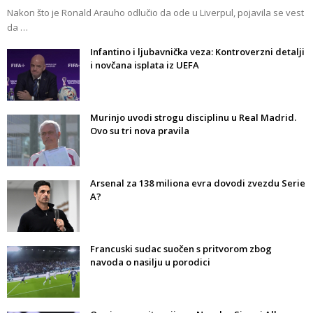
Nakon što je Ronald Arauho odlučio da ode u Liverpul, pojavila se vest
da …
Infantino i ljubavnička veza: Kontroverzni detalji
i novčana isplata iz UEFA
Murinjo uvodi strogu disciplinu u Real Madrid.
Ovo su tri nova pravila
Arsenal za 138 miliona evra dovodi zvezdu Serie
A?
Francuski sudac suočen s pritvorom zbog
navoda o nasilju u porodici