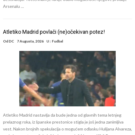
Arsenalu …
Atletiko Madrid povlači (ne)očekivan potez!
Od
DC
7 Augusta, 2026
U :
Fudbal
Atletiko Madrid nastavlja da bude jedna od glavnih tema letnjeg
prelaznog roka, iz španske prestonice stigla je još jedna zanimljiva
vest. Nakon brojnih spekulacija o mogućem odlasku Hulijana Alvareza,