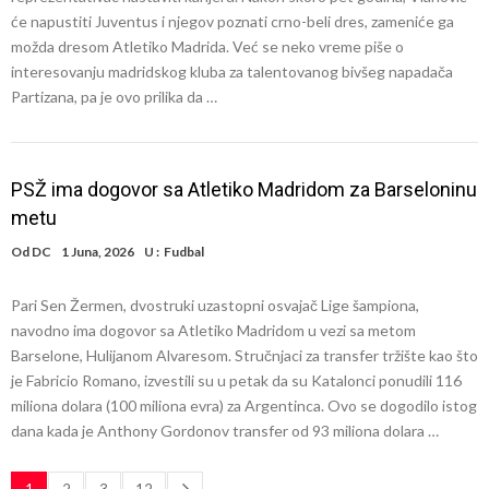
će napustiti Juventus i njegov poznati crno-beli dres, zameniće ga
možda dresom Atletiko Madrida. Već se neko vreme piše o
interesovanju madridskog kluba za talentovanog bivšeg napadača
Partizana, pa je ovo prilika da …
PSŽ ima dogovor sa Atletiko Madridom za Barseloninu
metu
Od
DC
1 Juna, 2026
U :
Fudbal
Pari Sen Žermen, dvostruki uzastopni osvajač Lige šampiona,
navodno ima dogovor sa Atletiko Madridom u vezi sa metom
Barselone, Hulijanom Alvaresom. Stručnjaci za transfer tržište kao što
je Fabricio Romano, izvestili su u petak da su Katalonci ponudili 116
miliona dolara (100 miliona evra) za Argentinca. Ovo se dogodilo istog
dana kada je Anthony Gordonov transfer od 93 miliona dolara …
1
2
3
12