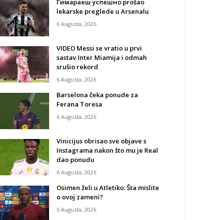
Гимараеш успешно prošao
lekarske preglede u Arsenalu
6 Augusta, 2026
VIDEO Messi se vratio u prvi
sastav Inter Miamija i odmah
srušio rekord
6 Augusta, 2026
Barselona čeka ponude za
Ferana Toresa
6 Augusta, 2026
Vinicijus obrisao sve objave s
Instagrama nakon što mu je Real
dao ponudu
6 Augusta, 2026
Osimen želi u Atletiko: Šta mislite
o ovoj zameni?
5 Augusta, 2026