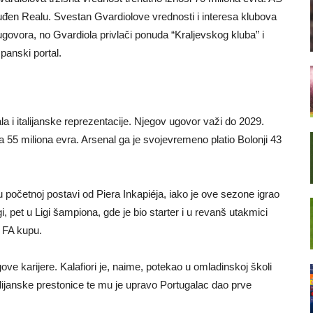
nuđen Realu. Svestan Gvardiolove vrednosti i interesa klubova
govora, no Gvardiola privlači ponuda “Kraljevskog kluba” i
anski portal.
ala i italijanske reprezentacije. Njegov ugovor važi do 2029.
 55 miliona evra. Arsenal ga je svojevremeno platio Bolonji 43
 u početnoj postavi od Piera Inkapiéja, iako je ove sezone igrao
i, pet u Ligi šampiona, gde je bio starter i u revanš utakmici
i FA kupu.
ove karijere. Kalafiori je, naime, potekao u omladinskoj školi
lijanske prestonice te mu je upravo Portugalac dao prve