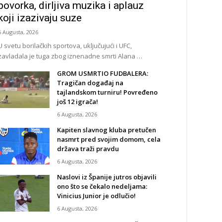
povorka, dirljiva muzika i aplauz
koji izazivaju suze
6 Augusta, 2026
U svetu borilačkih sportova, uključujući i UFC,
zavladala je tuga zbog iznenadne smrti Alana …
GROM USMRTIO FUDBALERA:
Tragičan događaj na
tajlandskom turniru! Povređeno
još 12 igrača!
6 Augusta, 2026
Kapiten slavnog kluba pretučen
nasmrt pred svojim domom, cela
država traži pravdu
6 Augusta, 2026
Naslovi iz Španije jutros objavili
ono što se čekalo nedeljama:
Vinicius Junior je odlučio!
6 Augusta, 2026