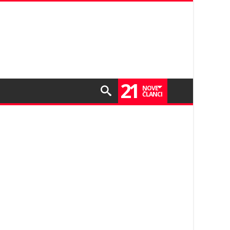
21
NOVE
ČLANCI