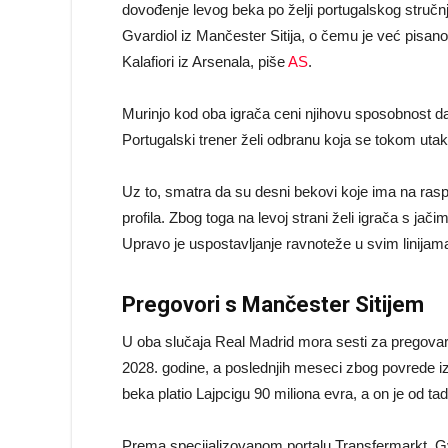
dovođenje levog beka po želji portugalskog stručn
Gvardiol iz Mančester Sitija, o čemu je već pisano 
Kalafiori iz Arsenala, piše
AS
.
Murinjo kod oba igrača ceni njihovu sposobnost da 
Portugalski trener želi odbranu koja se tokom utakm
Uz to, smatra da su desni bekovi koje ima na rasp
profila. Zbog toga na levoj strani želi igrača s ja
Upravo je uspostavljanje ravnoteže u svim linijam
Pregovori s Mančester Sitijem
U oba slučaja Real Madrid mora sesti za pregovar
2028. godine, a poslednjih meseci zbog povrede izg
beka platio Lajpcigu 90 miliona evra, a on je od tad
Prema specijalizovanom portalu Transfermarkt, Gva