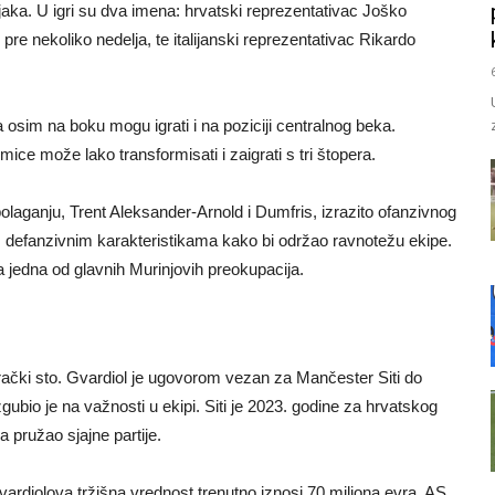
jaka. U igri su dva imena: hrvatski reprezentativac Joško
pre nekoliko nedelja, te italijanski reprezentativac Rikardo
osim na boku mogu igrati i na poziciji centralnog beka.
ice može lako transformisati i zaigrati s tri štopera.
olaganju, Trent Aleksander-Arnold i Dumfris, izrazito ofanzivnog
čim defanzivnim karakteristikama kako bi održao ravnotežu ekipe.
a jedna od glavnih Murinjovih preokupacija.
ački sto. Gvardiol je ugovorom vezan za Mančester Siti do
ubio je na važnosti u ekipi. Siti je 2023. godine za hrvatskog
a pružao sjajne partije.
rdiolova tržišna vrednost trenutno iznosi 70 miliona evra. AS