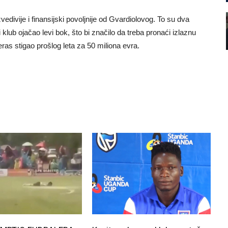
edivije i finansijski povoljnije od Gvardiolovog. To su dva
klub ojačao levi bok, što bi značilo da treba pronaći izlaznu
ras stigao prošlog leta za 50 miliona evra.