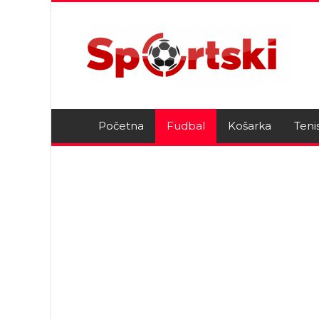
Početna
Fudbal
Košarka
Teni