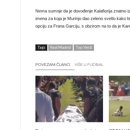
Nema sumnje da je dovođenje Kalafiorija znatno izv
imena za koja je Murinjo dao zeleno svetlo kako bi 
opciju za Frana Garciju, s obzirom na to da je Kare
Tags
Real Madrid
Top Vesti
POVEZANI ČLANCI
VIŠE U FUDBAL