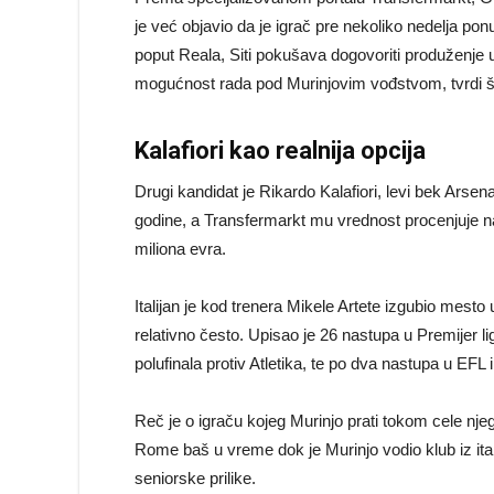
je već objavio da je igrač pre nekoliko nedelja po
poput Reala, Siti pokušava dogovoriti produženje u
mogućnost rada pod Murinjovim vođstvom, tvrdi šp
Kalafiori kao realnija opcija
Drugi kandidat je Rikardo Kalafiori, levi bek Arsen
godine, a Transfermarkt mu vrednost procenjuje na
miliona evra.
Italijan je kod trenera Mikele Artete izgubio mesto
relativno često. Upisao je 26 nastupa u Premijer lig
polufinala protiv Atletika, te po dva nastupa u EFL 
Reč je o igraču kojeg Murinjo prati tokom cele njeg
Rome baš u vreme dok je Murinjo vodio klub iz ita
seniorske prilike.