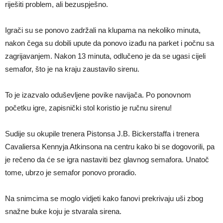
riješiti problem, ali bezuspješno.
Igrači su se ponovo zadržali na klupama na nekoliko minuta,
nakon čega su dobili upute da ponovo izađu na parket i počnu sa
zagrijavanjem. Nakon 13 minuta, odlučeno je da se ugasi cijeli
semafor, što je na kraju zaustavilo sirenu.
To je izazvalo oduševljene povike navijača. Po ponovnom
početku igre, zapisnički stol koristio je ručnu sirenu!
Sudije su okupile trenera Pistonsa J.B. Bickerstaffa i trenera
Cavaliersa Kennyja Atkinsona na centru kako bi se dogovorili, pa
je rečeno da će se igra nastaviti bez glavnog semafora. Unatoč
tome, ubrzo je semafor ponovo proradio.
Na snimcima se moglo vidjeti kako fanovi prekrivaju uši zbog
snažne buke koju je stvarala sirena.