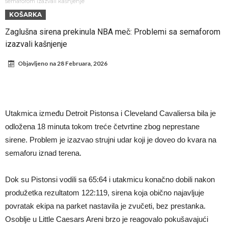
Suđenje o smrti Maradone: Noge su mu bile natečene, nije se hteo
semaforom izazvali kašnjenje
KOŠARKA
oprati
Ko je pomogao Rodriju da odabere Barselonu?
Zaglušna sirena prekinula NBA meč: Problemi sa semaforom
Ulazak na stadion s ciljem da se Mesija ugrozi s četiri bombe
izazvali kašnjenje
Đani Infantino dobija podršku: Ko su njegovi saveznici?
Objavljeno na
28 Februara, 2026
Više od 200 miliona eura potrošeno, ali Real još uvijek ne zatvara
novčanik – očekuju se dodatna pojačanja
Manchester City je već pronašao zamenu za Rodrija, i to kakvu!
Samo dva igrača u istoriji fudbala izvela su “nemoguće”! Jedan je
Utakmica između Detroit Pistonsa i Cleveland Cavaliersa bila je
Mesi, znate li ko je drugi?
odložena 18 minuta tokom treće četvrtine zbog neprestane
sirene. Problem je izazvao strujni udar koji je doveo do kvara na
semaforu iznad terena.
Dok su Pistonsi vodili sa 65:64 i utakmicu konačno dobili nakon
produžetka rezultatom 122:119, sirena koja obično najavljuje
povratak ekipa na parket nastavila je zvučeti, bez prestanka.
Osoblje u Little Caesars Areni brzo je reagovalo pokušavajući