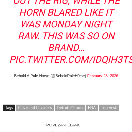
OUT THE RIG, WHILE THE
HORN BLARED LIKE IT
WAS MONDAY NIGHT
RAW. THIS WAS SO ON
BRAND…
PIC.TWITTER.COM/IDQIH3T
— Behold A Pale Horse (@BeholdPaleH0rse)
February 28, 2026
Tags
Cleveland Cavaliers
Detroit Pistons
NBA
Top Vesti
POVEZANI ČLANCI