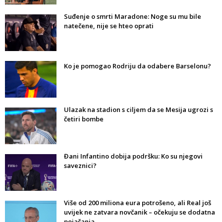
Suđenje o smrti Maradone: Noge su mu bile
natečene, nije se hteo oprati
Ko je pomogao Rodriju da odabere Barselonu?
Ulazak na stadion s ciljem da se Mesija ugrozi s
četiri bombe
Đani Infantino dobija podršku: Ko su njegovi
saveznici?
Više od 200 miliona eura potrošeno, ali Real još
uvijek ne zatvara novčanik – očekuju se dodatna
pojačanja