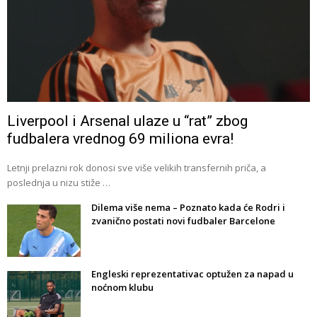
Liverpool i Arsenal ulaze u “rat” zbog
fudbalera vrednog 69 miliona evra!
Letnji prelazni rok donosi sve više velikih transfernih priča, a
poslednja u nizu stiže …
Dilema više nema – Poznato kada će Rodri i
zvanično postati novi fudbaler Barcelone
Engleski reprezentativac optužen za napad u
noćnom klubu