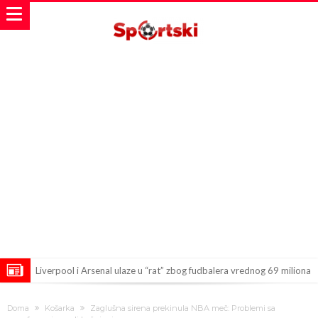
Dilema više nema – Poznato kada će Rodri i zvanično postati novi
fudbaler Barcelone
Engleski reprezentativac optužen za napad u noćnom klubu
Doma
Košarka
Zaglušna sirena prekinula NBA meč: Problemi sa