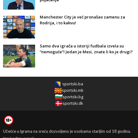
Manchester City je već pronašao zamenu za
Rodrija, i to kakvu!
Samo dva igrača u istoriji fudbala izvela su
“nemoguće”! Jedan je Mesi, znate li ko je drugi?
sportski.ba
sportski.mk
sportski.bg
sportski.dk
Učešće u igrama na sreću dozvoljeno je osobama starijim od 18 godina.