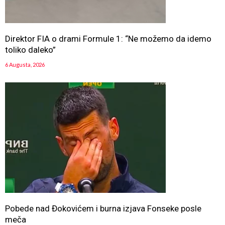
Direktor FIA o drami Formule 1: “Ne možemo da idemo
toliko daleko”
6 Augusta, 2026
Pobede nad Đokovićem i burna izjava Fonseke posle
meča