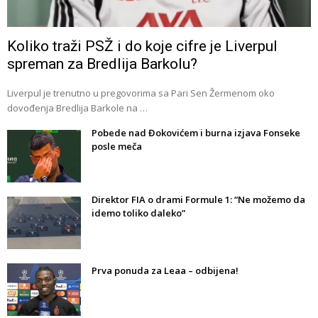
Koliko traži PSŽ i do koje cifre je Liverpul
spreman za Bredlija Barkolu?
Liverpul je trenutno u pregovorima sa Pari Sen Žermenom oko
dovođenja Bredlija Barkole na …
Pobede nad Đokovićem i burna izjava Fonseke
posle meča
Direktor FIA o drami Formule 1: “Ne možemo da
idemo toliko daleko”
Prva ponuda za Leaa – odbijena!