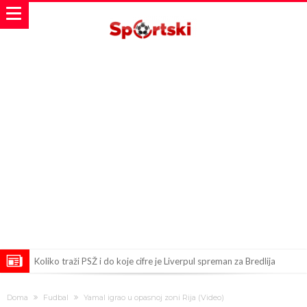
Koliko traži PSŽ i do koje cifre je Liverpul spreman za Bredlija
Barkolu?
Pobede nad Đokovićem i burna izjava Fonseke posle meča
Doma
Fudbal
Yamal igrao u opasnoj zoni Rija (Video)