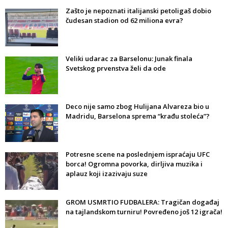
Zašto je nepoznati italijanski petoligaš dobio
čudesan stadion od 62 miliona evra?
Veliki udarac za Barselonu: Junak finala
Svetskog prvenstva želi da ode
Deco nije samo zbog Hulijana Alvareza bio u
Madridu, Barselona sprema “krađu stoleća”?
Potresne scene na poslednjem ispraćaju UFC
borca! Ogromna povorka, dirljiva muzika i
aplauz koji izazivaju suze
GROM USMRTIO FUDBALERA: Tragičan događaj
na tajlandskom turniru! Povređeno još 12 igrača!