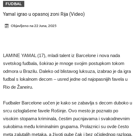
Direktor FIA o drami Formule 1: “Ne možemo da idemo toliko
FUDBAL
daleko”
Prva ponuda za Leaa – odbijena!
Yamal igrao u opasnoj zoni Rija (Video)
Zašto je nepoznati italijanski petoligaš dobio čudesan stadion od 62
Objavljeno na
22 Juna, 2025
miliona evra?
Veliki udarac za Barselonu: Junak finala Svetskog prvenstva želi da
ode
Deco nije samo zbog Hulijana Alvareza bio u Madridu, Barselona
sprema “krađu stoleća”?
Potresne scene na poslednjem ispraćaju UFC borca! Ogromna
LAMINE YAMAL (17), mladi talent iz Barcelone i nova nada
povorka, dirljiva muzika i aplauz koji izazivaju suze
GROM USMRTIO FUDBALERA: Tragičan događaj na tajlandskom
svetskog fudbala, šokirao je mnoge svojim postupkom tokom
odmora u Brazilu. Daleko od blistavog luksuza, izabrao je da igra
turniru! Povređeno još 12 igrača!
Kapiten slavnog kluba pretučen nasmrt pred svojim domom, cela
fudbal s lokalnom decom – usred jedne od najopasnijih favela u
država traži pravdu
Rio de Žaneiru.
Fudbaler Barcelone uočen je kako se zabavlja s decom duboko u
srcu ozloglašene favele Rošinje. Ovo mesto je poznato po
visokim stopama kriminala, čestim pucnjavama i svakodnevnim
sukobima među kriminalnim grupama. Prolaznici su ovde često
meta zalutalih metaka, a životi gube čak i bez očiglednog razloga.