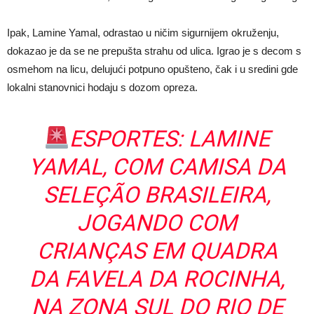
Ipak, Lamine Yamal, odrastao u ničim sigurnijem okruženju,
dokazao je da se ne prepušta strahu od ulica. Igrao je s decom s
osmehom na licu, delujući potpuno opušteno, čak i u sredini gde
lokalni stanovnici hodaju s dozom opreza.
ESPORTES: LAMINE
YAMAL, COM CAMISA DA
SELEÇÃO BRASILEIRA,
JOGANDO COM
CRIANÇAS EM QUADRA
DA FAVELA DA ROCINHA,
NA ZONA SUL DO RIO DE