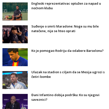
Engleski reprezentativac optužen za napad u
noćnom klubu
Suđenje o smrti Maradone: Noge su mu bile
natečene, nije se hteo oprati
Ko je pomogao Rodriju da odabere Barselonu?
Ulazak na stadion s ciljem da se Mesija ugrozi s
četiri bombe
Đani Infantino dobija podršku: Ko su njegovi
saveznici?