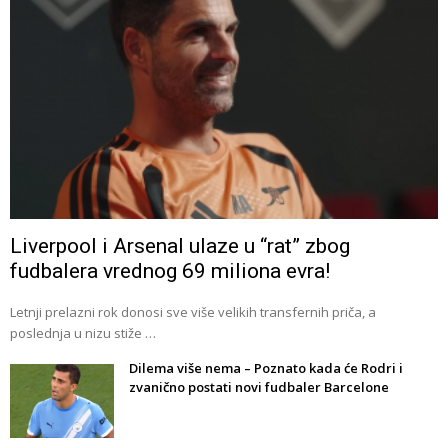
Liverpool i Arsenal ulaze u “rat” zbog
fudbalera vrednog 69 miliona evra!
Letnji prelazni rok donosi sve više velikih transfernih priča, a
poslednja u nizu stiže …
Dilema više nema – Poznato kada će Rodri i
zvanično postati novi fudbaler Barcelone