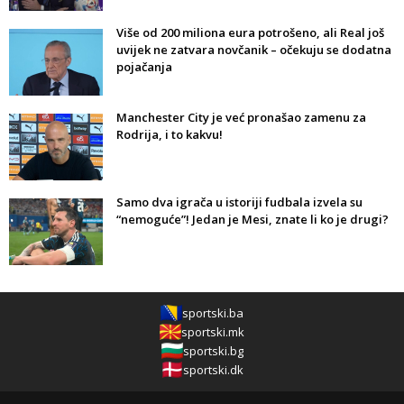
Više od 200 miliona eura potrošeno, ali Real još
uvijek ne zatvara novčanik – očekuju se dodatna
pojačanja
Manchester City je već pronašao zamenu za
Rodrija, i to kakvu!
Samo dva igrača u istoriji fudbala izvela su
“nemoguće”! Jedan je Mesi, znate li ko je drugi?
sportski.ba
sportski.mk
sportski.bg
sportski.dk