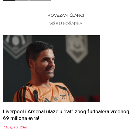
POVEZANI ČLANCI
VIŠE U KOŠARKA
Liverpool i Arsenal ulaze u “rat” zbog fudbalera vrednog
69 miliona evra!
7 Augusta, 2026