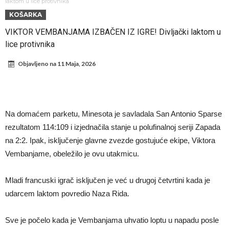
Suđenje o smrti Maradone: Noge su mu bile natečene, nije se hteo
laktom u lice protivnika
KOŠARKA
oprati
Ko je pomogao Rodriju da odabere Barselonu?
VIKTOR VEMBANJAMA IZBAČEN IZ IGRE! Divljački laktom u
Ulazak na stadion s ciljem da se Mesija ugrozi s četiri bombe
lice protivnika
Đani Infantino dobija podršku: Ko su njegovi saveznici?
Objavljeno na
11 Maja, 2026
Više od 200 miliona eura potrošeno, ali Real još uvijek ne zatvara
novčanik – očekuju se dodatna pojačanja
Manchester City je već pronašao zamenu za Rodrija, i to kakvu!
Samo dva igrača u istoriji fudbala izvela su “nemoguće”! Jedan je
Na domaćem parketu, Minesota je savladala San Antonio Sparse
Mesi, znate li ko je drugi?
rezultatom 114:109 i izjednačila stanje u polufinalnoj seriji Zapada
na 2:2. Ipak, isključenje glavne zvezde gostujuće ekipe, Viktora
Vembanjame, obeležilo je ovu utakmicu.
Mladi francuski igrač isključen je već u drugoj četvrtini kada je
udarcem laktom povredio Naza Rida.
Sve je počelo kada je Vembanjama uhvatio loptu u napadu posle