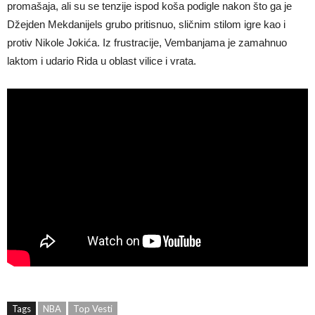
promašaja, ali su se tenzije ispod koša podigle nakon što ga je
Džejden Mekdanijels grubo pritisnuo, sličnim stilom igre kao i
protiv Nikole Jokića. Iz frustracije, Vembanjama je zamahnuo
laktom i udario Rida u oblast vilice i vrata.
Tags
NBA
Top Vesti