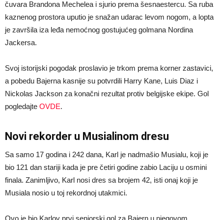
čuvara Brandona Mechelea i sjurio prema šesnaestercu. Sa ruba
kaznenog prostora uputio je snažan udarac levom nogom, a lopta
je završila iza leđa nemoćnog gostujućeg golmana Nordina
Jackersa.
Svoj istorijski pogodak proslavio je trkom prema korner zastavici,
a pobedu Bajerna kasnije su potvrdili Harry Kane, Luis Diaz i
Nickolas Jackson za konačni rezultat protiv belgijske ekipe. Gol
pogledajte
OVDE
.
Novi rekorder u Musialinom dresu
Sa samo 17 godina i 242 dana, Karl je nadmašio Musialu, koji je
bio 121 dan stariji kada je pre četiri godine zabio Laciju u osmini
finala. Zanimljivo, Karl nosi dres sa brojem 42, isti onaj koji je
Musiala nosio u toj rekordnoj utakmici.
Ovo je bio Karlov prvi seniorski gol za Bajern u njegovom