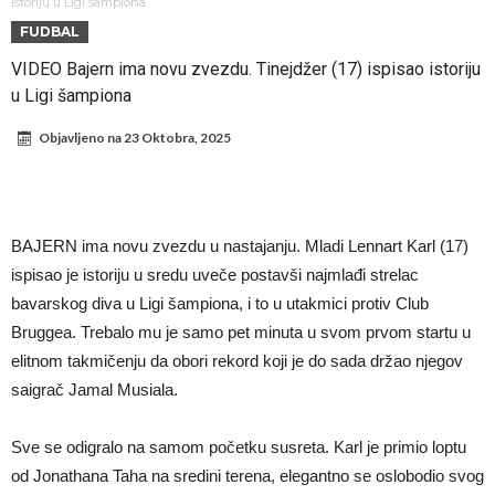
odabrao!
Marciniak objasnio zašto je “pomilovao” Mesija: Navijači i stručnjaci
istoriju u Ligi šampiona
FUDBAL
ne mogu da veruju šta priča
Milan smanjuje sastav
VIDEO Bajern ima novu zvezdu. Tinejdžer (17) ispisao istoriju
Hidratacione pauze postale su biznis: FIFA ih ne planira ukinuti
u Ligi šampiona
Potpuni rat – Barsa kvari Atletikov najvažniji letnji transfer?!
Objavljeno na
23 Oktobra, 2025
Infantino i ljubavnička veza: Kontroverzni detalji i novčana isplata iz
UEFA
Murinjo uvodi strogu disciplinu u Real Madrid. Ovo su tri nova
pravila
Arsenal za 138 miliona evra dovodi zvezdu Serie A?
BAJERN ima novu zvezdu u nastajanju. Mladi Lennart Karl (17)
Francuski sudac suočen s pritvorom zbog navoda o nasilju u
ispisao je istoriju u sredu uveče postavši najmlađi strelac
porodici
bavarskog diva u Ligi šampiona, i to u utakmici protiv Club
Bruggea. Trebalo mu je samo pet minuta u svom prvom startu u
elitnom takmičenju da obori rekord koji je do sada držao njegov
saigrač Jamal Musiala.
Sve se odigralo na samom početku susreta. Karl je primio loptu
od Jonathana Taha na sredini terena, elegantno se oslobodio svog