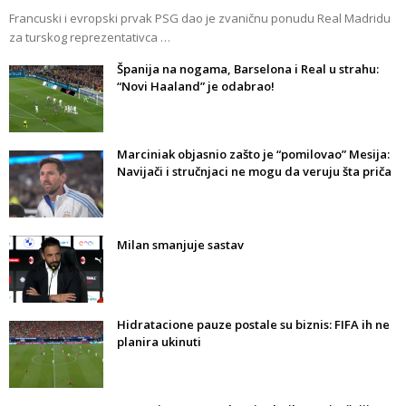
Francuski i evropski prvak PSG dao je zvaničnu ponudu Real Madridu
za turskog reprezentativca …
Španija na nogama, Barselona i Real u strahu:
“Novi Haaland” je odabrao!
Marciniak objasnio zašto je “pomilovao” Mesija:
Navijači i stručnjaci ne mogu da veruju šta priča
Milan smanjuje sastav
Hidratacione pauze postale su biznis: FIFA ih ne
planira ukinuti