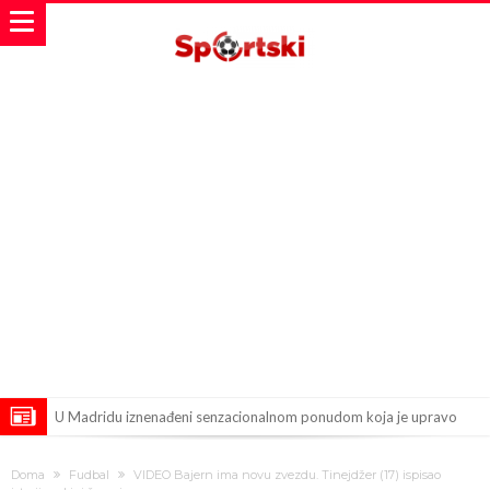
U Madridu iznenađeni senzacionalnom ponudom koja je upravo
stigla za Ardu Gulera!
Španija na nogama, Barselona i Real u strahu: “Novi Haaland” je
Doma
Fudbal
VIDEO Bajern ima novu zvezdu. Tinejdžer (17) ispisao