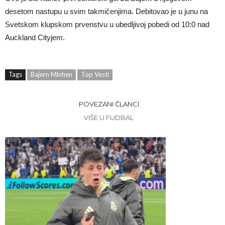
desetom nastupu u svim takmičenjima. Debitovao je u junu na
Svetskom klupskom prvenstvu u ubedljivoj pobedi od 10:0 nad
Auckland Cityjem.
Tags
Bajern Minhen
Top Vesti
POVEZANI ČLANCI
VIŠE U FUDBAL