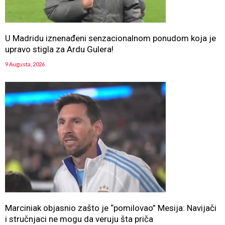
U Madridu iznenađeni senzacionalnom ponudom koja je
upravo stigla za Ardu Gulera!
9 Augusta, 2026
Marciniak objasnio zašto je “pomilovao” Mesija: Navijači
i stručnjaci ne mogu da veruju šta priča