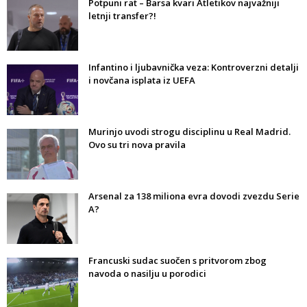
Potpuni rat – Barsa kvari Atletikov najvažniji
letnji transfer?!
Infantino i ljubavnička veza: Kontroverzni detalji
i novčana isplata iz UEFA
Murinjo uvodi strogu disciplinu u Real Madrid.
Ovo su tri nova pravila
Arsenal za 138 miliona evra dovodi zvezdu Serie
A?
Francuski sudac suočen s pritvorom zbog
navoda o nasilju u porodici