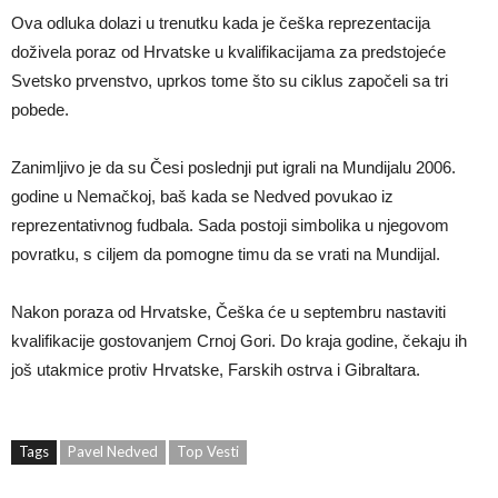
Ova odluka dolazi u trenutku kada je češka reprezentacija
doživela poraz od Hrvatske u kvalifikacijama za predstojeće
Svetsko prvenstvo, uprkos tome što su ciklus započeli sa tri
pobede.
Zanimljivo je da su Česi poslednji put igrali na Mundijalu 2006.
godine u Nemačkoj, baš kada se Nedved povukao iz
reprezentativnog fudbala. Sada postoji simbolika u njegovom
povratku, s ciljem da pomogne timu da se vrati na Mundijal.
Nakon poraza od Hrvatske, Češka će u septembru nastaviti
kvalifikacije gostovanjem Crnoj Gori. Do kraja godine, čekaju ih
još utakmice protiv Hrvatske, Farskih ostrva i Gibraltara.
Tags
Pavel Nedved
Top Vesti