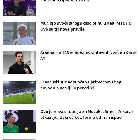
Murinjo uvodi strogu disciplinu u Real Madrid.
Ovo su tri nova pravila
Arsenal za 138 miliona evra dovodi zvezdu Serie
A?
Francuski sudac suočen s pritvorom zbog
navoda o nasilju u porodici
Ovo je nova situacija za Novaka: Siner i Alkaraz
otkazuju, Zverev bez forme odmah ispao