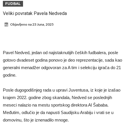
Infantino i ljubavnička veza: Kontroverzni detalji i novčana isplata iz
FUDBAL
UEFA
Murinjo uvodi strogu disciplinu u Real Madrid. Ovo su tri nova
Veliki povratak Pavela Nedveda
pravila
Arsenal za 138 miliona evra dovodi zvezdu Serie A?
Objavljeno na
23 Juna, 2025
Francuski sudac suočen s pritvorom zbog navoda o nasilju u
porodici
Ovo je nova situacija za Novaka: Siner i Alkaraz otkazuju, Zverev bez
forme odmah ispao
Jake Paul započinje rušenje UFC-a
Pavel Nedved, jedan od najistaknutijih čeških fudbalera, posle
Mudrik se vratio na teren nakon više od 600 dana. Odmah ide na
gotovo dvadeset godina ponovo je deo reprezentacije, sada kao
generalni menadžer odgovoran za A tim i selekciju igrača do 21
pozajmicu?
Real Madrid je doneo odluku: Endrick prelazi u Premijer ligu!
godine.
Posle dugogodišnjeg rada u upravi Juventusa, iz koje je izašao
krajem 2022. godine zbog skandala, Nedved se poslednjih
meseci nalazio na mestu sportskog direktora Al Šababa.
Međutim, odlučio je da napusti Saudijsku Arabiju i vrati se u
domovinu, što je iznenadilo mnoge.