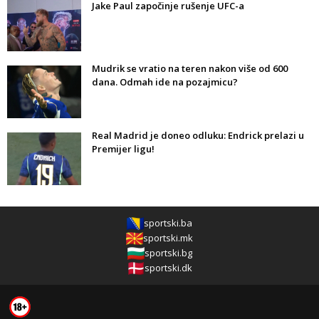
Jake Paul započinje rušenje UFC-a
Mudrik se vratio na teren nakon više od 600
dana. Odmah ide na pozajmicu?
Real Madrid je doneo odluku: Endrick prelazi u
Premijer ligu!
sportski.ba
sportski.mk
sportski.bg
sportski.dk