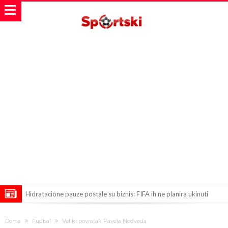
Hidratacione pauze postale su biznis: FIFA ih ne planira ukinuti
Potpuni rat – Barsa kvari Atletikov najvažniji letnji transfer?!
Doma
Fudbal
Veliki povratak Pavela Nedveda