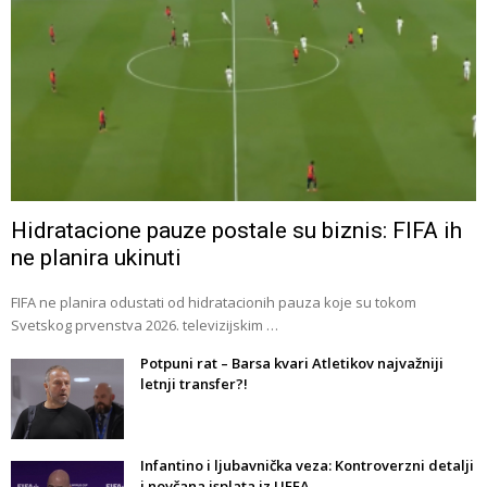
Hidratacione pauze postale su biznis: FIFA ih
ne planira ukinuti
FIFA ne planira odustati od hidratacionih pauza koje su tokom
Svetskog prvenstva 2026. televizijskim …
Potpuni rat – Barsa kvari Atletikov najvažniji
letnji transfer?!
Infantino i ljubavnička veza: Kontroverzni detalji
i novčana isplata iz UEFA