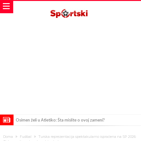
Osimen želi u Atletiko: Šta mislite o ovoj zameni?
Salahov transfer u Tursku: Otkrivena specijalna klauzula
Doma
Fudbal
Turska reprezentacija spektakularno ispraćena na SP 2026: