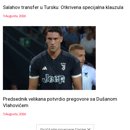
Salahov transfer u Tursku: Otkrivena specijalna klauzula
5 Augusta, 2026
Predsednik velikana potvrdio pregovore sa Dušanom
Vlahovićem
5 Augusta, 2026
Pročitajte povezane članke