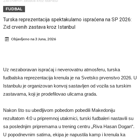
Predsednik velikana potvrdio pregovore sa Dušanom Vlahovićem
Zid crvenih zastava kroz Istanbul
FUDBAL
Ronaldo pokazao fotografije iz garaže. “Moje igračke”
Turska reprezentacija spektakularno ispraćena na SP 2026:
Španci uvode nova pravila ove sezone
Zid crvenih zastava kroz Istanbul
Ostvariće se velika želja Dijega Simeonea? Atletiko kreće po
Objavljeno na
3 Juna, 2026
argentinsku zvezdu
Nejmar je potpuno izgubio živce nakon pobede (Video)
Dok Real čeka na Vinisijusa, Perez zaključio najskuplji transfer svih
vremena!
Novi transferi: Levi bek iz Španije i golman iz Portugala za moćni
Uz nezaboravan ispraćaj i neverovatnu atmosferu, turska
Čelsi?!
FIFA je u potpunom haosu! Potez Đanija Infantina šokirao ceo
fudbalska reprezentacija krenula je na Svetsko prvenstvo 2026. U
fudbalski svet.
Istanbulu je organizovan konvoj sastavljen od vozila sa turskim
zastavama, koji je prodefilovao ulicama grada.
Nakon što su ubedljivom pobedom pobedili Makedoniju
rezultatom 4:0 u pripremnoj utakmici, turski fudbaleri nastavili su
sa poslednjim pripremama u trening centru „Riva Hasan Dogan“.
U popodnevnim satima, ekipa je napustila kamp i krenula ka