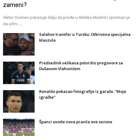
zameni?
Viktor Osimen pokazuje želju da pređe u Atletiko Madrid i spreman je
da učini …
Salahov transfer u Tursku: Otkrivena specijalna
klauzula
Predsednik velikana potvrdio pregovore sa
Dušanom Vlahovićem
Ronaldo pokazao fotografije iz garaže. “Moje
igračke”
Španci uvode nova pravila ove sezone