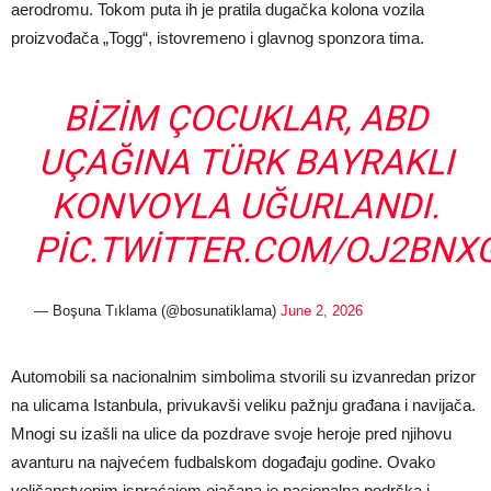
aerodromu. Tokom puta ih je pratila dugačka kolona vozila
proizvođača „Togg“, istovremeno i glavnog sponzora tima.
BIZIM ÇOCUKLAR, ABD
UÇAĞINA TÜRK BAYRAKLI
KONVOYLA UĞURLANDI.
PIC.TWITTER.COM/OJ2BNX
— Boşuna Tıklama (@bosunatiklama)
June 2, 2026
Automobili sa nacionalnim simbolima stvorili su izvanredan prizor
na ulicama Istanbula, privukavši veliku pažnju građana i navijača.
Mnogi su izašli na ulice da pozdrave svoje heroje pred njihovu
avanturu na najvećem fudbalskom događaju godine. Ovako
veličanstvenim ispraćajem ojačana je nacionalna podrška i