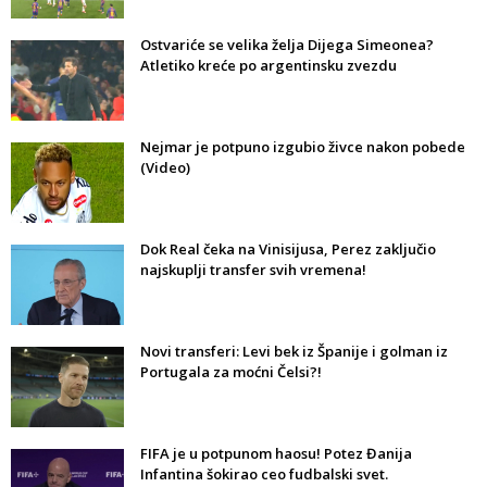
Ostvariće se velika želja Dijega Simeonea?
Atletiko kreće po argentinsku zvezdu
Nejmar je potpuno izgubio živce nakon pobede
(Video)
Dok Real čeka na Vinisijusa, Perez zaključio
najskuplji transfer svih vremena!
Novi transferi: Levi bek iz Španije i golman iz
Portugala za moćni Čelsi?!
FIFA je u potpunom haosu! Potez Đanija
Infantina šokirao ceo fudbalski svet.