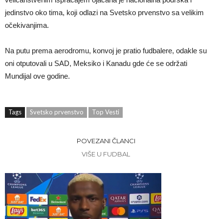
jedinstvo oko tima, koji odlazi na Svetsko prvenstvo sa velikim
očekivanjima.
Na putu prema aerodromu, konvoj je pratio fudbalere, odakle su
oni otputovali u SAD, Meksiko i Kanadu gde će se održati
Mundijal ove godine.
Tags
Svetsko prvenstvo
Top Vesti
POVEZANI ČLANCI
VIŠE U FUDBAL