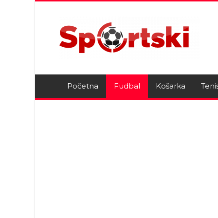
Početna
Fudbal
Košarka
Teni