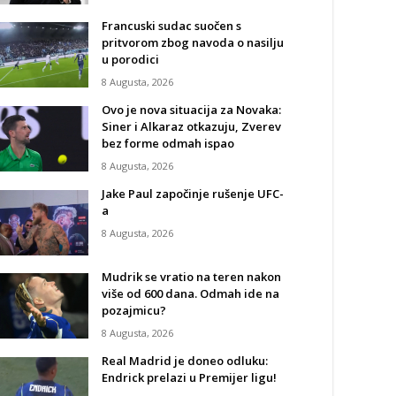
Francuski sudac suočen s
pritvorom zbog navoda o nasilju
u porodici
8 Augusta, 2026
Ovo je nova situacija za Novaka:
Siner i Alkaraz otkazuju, Zverev
bez forme odmah ispao
8 Augusta, 2026
Jake Paul započinje rušenje UFC-
a
8 Augusta, 2026
Mudrik se vratio na teren nakon
više od 600 dana. Odmah ide na
pozajmicu?
8 Augusta, 2026
Real Madrid je doneo odluku:
Endrick prelazi u Premijer ligu!