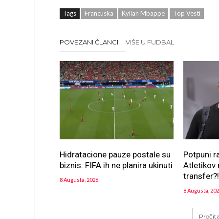
Tags
Francuska
Kylian Mbappe
Top Vesti
POVEZANI ČLANCI
VIŠE U FUDBAL
Hidratacione pauze postale su
Potpuni r
biznis: FIFA ih ne planira ukinuti
Atletikov 
transfer?
8 Augusta, 2026
8 Augusta, 20
Pročit