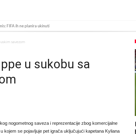
is: FIFA ih ne planira ukinuti
najvažniji letnji transfer?!
ncuskim savezom
overzni detalji i novčana isplata iz UEFA
Real Madrid. Ovo su tri nova pravila
appe u sukobu sa
di zvezdu Serie A?
zom
om zbog navoda o nasilju u porodici
Siner i Alkaraz otkazuju, Zverev bez forme odmah ispao
a
više od 600 dana. Odmah ide na pozajmicu?
ck prelazi u Premijer ligu!
kog nogometnog saveza i reprezentacije zbog komercijalne
u kojem se pojavljuje pet igrača uključujući kapetana Kyliana