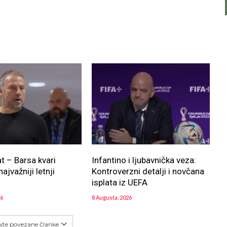
at – Barsa kvari
Infantino i ljubavnička veza:
najvažniji letnji
Kontroverzni detalji i novčana
!
isplata iz UEFA
26
8 Augusta, 2026
ajte povezane članke