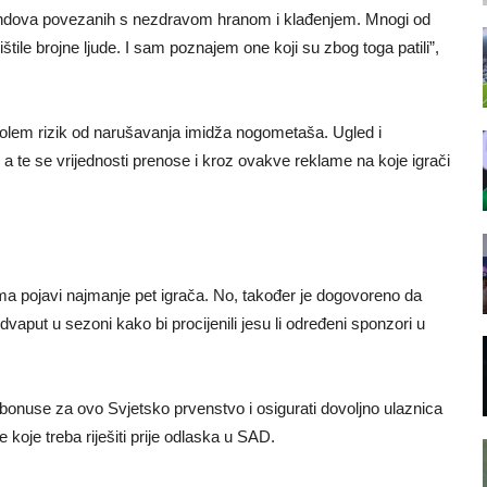
brendova povezanih s nezdravom hranom i klađenjem. Mnogi od
štile brojne ljude. I sam poznajem one koji su zbog toga patili”,
golem rizik od narušavanja imidža nogometaša. Ugled i
a te se vrijednosti prenose i kroz ovakve reklame na koje igrači
a pojavi najmanje pet igrača. No, također je dogovoreno da
vaput u sezoni kako bi procijenili jesu li određeni sponzori u
 bonuse za ovo Svjetsko prvenstvo i osigurati dovoljno ulaznica
 koje treba riješiti prije odlaska u SAD.