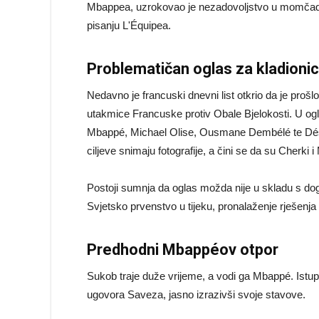
Mbappea, uzrokovao je nezadovoljstvo u momčadi 
pisanju L'Équipea.
Problematičan oglas za kladioni
Nedavno je francuski dnevni list otkrio da je prošlo
utakmice Francuske protiv Obale Bjelokosti. U ogl
Mbappé, Michael Olise, Ousmane Dembélé te Désiré
ciljeve snimaju fotografije, a čini se da su Cherki 
Postoji sumnja da oglas možda nije u skladu s do
Svjetsko prvenstvo u tijeku, pronalaženje rješenja 
Predhodni Mbappéov otpor
Sukob traje duže vrijeme, a vodi ga Mbappé. Istup
ugovora Saveza, jasno izrazivši svoje stavove.