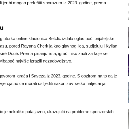
jer bi mogao prekršiti sporazum iz 2023. godine, prema
cu
g utorka online kladionica Betclic izdala oglas uoči prijateljske
asu, pored Rayana Cherkija kao glavnog lica, sudjeluju i Kylian
 Doué. Prema pisanju lista, igrači nisu znali za koje se
i Mbappé najviše izrazili nezadovoljstvo.
govorom igrača i Saveza iz 2023. godine. S obzirom na to da je
vjerojatno će morati uslijediti nakon završetka natjecanja.
io je nekoliko puta javno, ukazujući na probleme sponzorskih