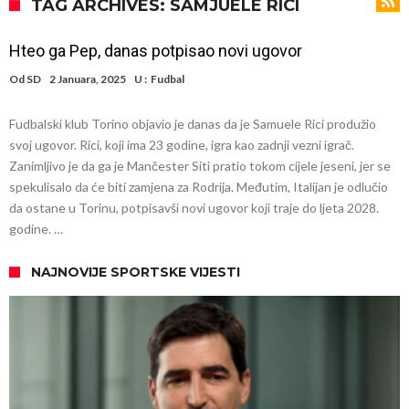
Direktor FIA o drami Formule 1: “Ne možemo da idemo toliko
TAG ARCHIVES: SAMJUELE RICI
daleko”
Prva ponuda za Leaa – odbijena!
Hteo ga Pep, danas potpisao novi ugovor
Zašto je nepoznati italijanski petoligaš dobio čudesan stadion od 62
Od
SD
2 Januara, 2025
U :
Fudbal
miliona evra?
Veliki udarac za Barselonu: Junak finala Svetskog prvenstva želi da
Fudbalski klub Torino objavio je danas da je Samuele Rici produžio
ode
Deco nije samo zbog Hulijana Alvareza bio u Madridu, Barselona
svoj ugovor. Rici, koji ima 23 godine, igra kao zadnji vezni igrač.
sprema “krađu stoleća”?
Potresne scene na poslednjem ispraćaju UFC borca! Ogromna
Zanimljivo je da ga je Mančester Siti pratio tokom cijele jeseni, jer se
spekulisalo da će biti zamjena za Rodrija. Međutim, Italijan je odlučio
povorka, dirljiva muzika i aplauz koji izazivaju suze
GROM USMRTIO FUDBALERA: Tragičan događaj na tajlandskom
da ostane u Torinu, potpisavši novi ugovor koji traje do ljeta 2028.
turniru! Povređeno još 12 igrača!
Kapiten slavnog kluba pretučen nasmrt pred svojim domom, cela
godine. …
država traži pravdu
NAJNOVIJE SPORTSKE VIJESTI