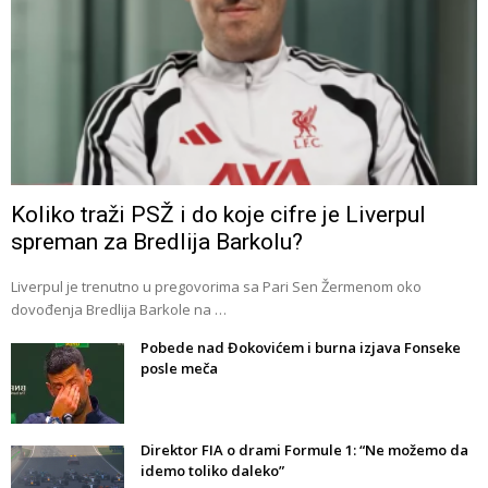
Koliko traži PSŽ i do koje cifre je Liverpul
spreman za Bredlija Barkolu?
Liverpul je trenutno u pregovorima sa Pari Sen Žermenom oko
dovođenja Bredlija Barkole na …
Pobede nad Đokovićem i burna izjava Fonseke
posle meča
Direktor FIA o drami Formule 1: “Ne možemo da
idemo toliko daleko”