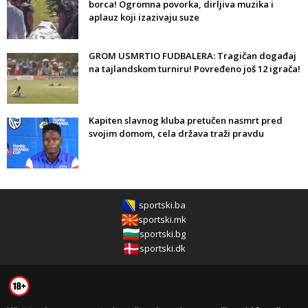
borca! Ogromna povorka, dirljiva muzika i
aplauz koji izazivaju suze
GROM USMRTIO FUDBALERA: Tragičan događaj
na tajlandskom turniru! Povređeno još 12 igrača!
Kapiten slavnog kluba pretučen nasmrt pred
svojim domom, cela država traži pravdu
sportski.ba
sportski.mk
sportski.bg
sportski.dk