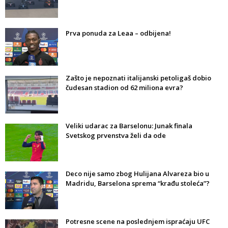
Prva ponuda za Leaa – odbijena!
Zašto je nepoznati italijanski petoligaš dobio
čudesan stadion od 62 miliona evra?
Veliki udarac za Barselonu: Junak finala
Svetskog prvenstva želi da ode
Deco nije samo zbog Hulijana Alvareza bio u
Madridu, Barselona sprema “krađu stoleća”?
Potresne scene na poslednjem ispraćaju UFC