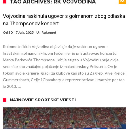
Infantino i ljubavnička veza: Kontroverzni detalji i novčana isplata iz
TAG ARCHIVES: RK VOJVODINA
UEFA
Murinjo uvodi strogu disciplinu u Real Madrid. Ovo su tri nova
Vojvodina raskinula ugovor s golmanom zbog odlaska
pravila
Arsenal za 138 miliona evra dovodi zvezdu Serie A?
na Thompsonov koncert
Francuski sudac suočen s pritvorom zbog navoda o nasilju u
Od
SD
7 Jula, 2025
U :
Rukomet
porodici
Ovo je nova situacija za Novaka: Siner i Alkaraz otkazuju, Zverev bez
Rukometni klub Vojvodina objavio je da je raskinuo ugovor s
forme odmah ispao
Jake Paul započinje rušenje UFC-a
hrvatskim golmanom Filipom Ivićem jer je prisustvovao koncertu
Mudrik se vratio na teren nakon više od 600 dana. Odmah ide na
Marka Perkovića Thompsona. Ivić je stigao u Vojvodinu prije dvije
sedmice kao značajno pojačanje iz makedonskog Pelistera. On je
pozajmicu?
Real Madrid je doneo odluku: Endrick prelazi u Premijer ligu!
tokom svoje karijere igrao i za klubove kao što su Zagreb, Vive Kielce,
Gummersbach, Celje i Chambery, a reprezentativac Hrvatske postao
je 2013. …
NAJNOVIJE SPORTSKE VIJESTI