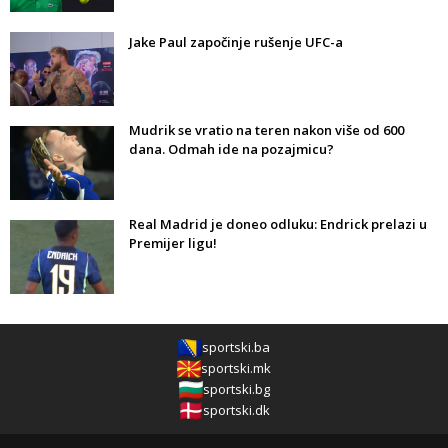
Jake Paul započinje rušenje UFC-a
Mudrik se vratio na teren nakon više od 600
dana. Odmah ide na pozajmicu?
Real Madrid je doneo odluku: Endrick prelazi u
Premijer ligu!
sportski.ba
sportski.mk
sportski.bg
sportski.dk