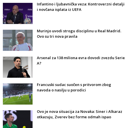
Infantino i ljubavnička veza: Kontroverzni detalji
i novčana isplata iz UEFA
Murinjo uvodi strogu disciplinu u Real Madrid.
Ovo su tri nova pravila
Arsenal za 138 miliona evra dovodi zvezdu Serie
A?
Francuski sudac suočen s pritvorom zbog
navoda o nasilju u porodici
Ovo je nova situacija za Novaka: Siner i Alkaraz
otkazuju, Zverev bez forme odmah ispao