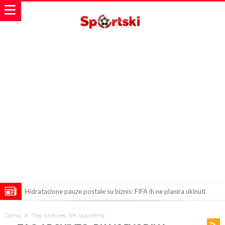
Hidratacione pauze postale su biznis: FIFA ih ne planira ukinuti
Potpuni rat – Barsa kvari Atletikov najvažniji letnji transfer?!
Doma
Tag Archives: RK Vojvodina