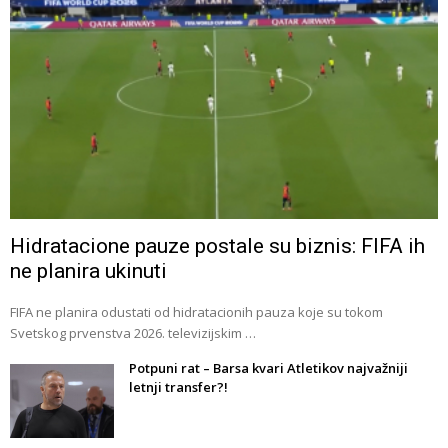
Hidratacione pauze postale su biznis: FIFA ih
ne planira ukinuti
FIFA ne planira odustati od hidratacionih pauza koje su tokom
Svetskog prvenstva 2026. televizijskim …
Potpuni rat – Barsa kvari Atletikov najvažniji
letnji transfer?!