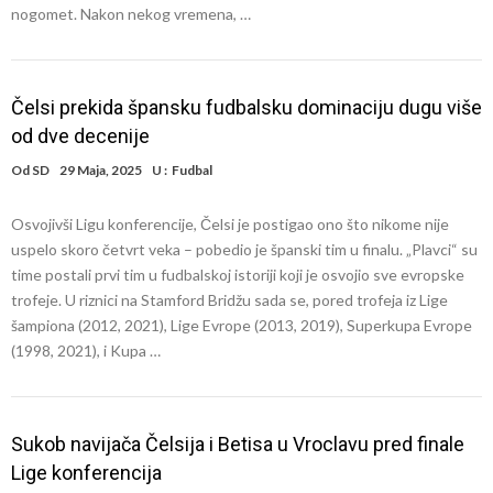
nogomet. Nakon nekog vremena, …
Čelsi prekida špansku fudbalsku dominaciju dugu više
od dve decenije
Od
SD
29 Maja, 2025
U :
Fudbal
Osvojivši Ligu konferencije, Čelsi je postigao ono što nikome nije
uspelo skoro četvrt veka – pobedio je španski tim u finalu. „Plavci“ su
time postali prvi tim u fudbalskoj istoriji koji je osvojio sve evropske
trofeje. U riznici na Stamford Bridžu sada se, pored trofeja iz Lige
šampiona (2012, 2021), Lige Evrope (2013, 2019), Superkupa Evrope
(1998, 2021), i Kupa …
Sukob navijača Čelsija i Betisa u Vroclavu pred finale
Lige konferencija