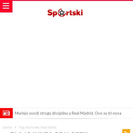
Murinjo uvodi strogu disciplinu u Real Madrid. Ovo su tri nova
pravila
Arsenal za 138 miliona evra dovodi zvezdu Serie A?
Doma
Tag Archives: Real Betis