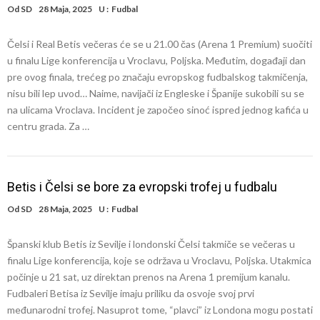
Od
SD
28 Maja, 2025
U :
Fudbal
Čelsi i Real Betis večeras će se u 21.00 čas (Arena 1 Premium) suočiti
u finalu Lige konferencija u Vroclavu, Poljska. Međutim, događaji dan
pre ovog finala, trećeg po značaju evropskog fudbalskog takmičenja,
nisu bili lep uvod… Naime, navijači iz Engleske i Španije sukobili su se
na ulicama Vroclava. Incident je započeo sinoć ispred jednog kafića u
centru grada. Za …
Betis i Čelsi se bore za evropski trofej u fudbalu
Od
SD
28 Maja, 2025
U :
Fudbal
Španski klub Betis iz Sevilje i londonski Čelsi takmiče se večeras u
finalu Lige konferencija, koje se održava u Vroclavu, Poljska. Utakmica
počinje u 21 sat, uz direktan prenos na Arena 1 premijum kanalu.
Fudbaleri Betisa iz Sevilje imaju priliku da osvoje svoj prvi
međunarodni trofej. Nasuprot tome, “plavci” iz Londona mogu postati