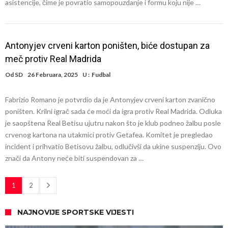
asistencije, čime je povratio samopouzdanje i formu koju nije …
Antonyjev crveni karton poništen, biće dostupan za
meč protiv Real Madrida
Od
SD
26 Februara, 2025
U :
Fudbal
Fabrizio Romano je potvrdio da je Antonyjev crveni karton zvanično
poništen. Krilni igrač sada će moći da igra protiv Real Madrida. Odluka
je saopštena Real Betisu ujutru nakon što je klub podneo žalbu posle
crvenog kartona na utakmici protiv Getafea. Komitet je pregledao
incident i prihvatio Betisovu žalbu, odlučivši da ukine suspenziju. Ovo
znači da Antony neće biti suspendovan za …
1
2
NAJNOVIJE SPORTSKE VIJESTI