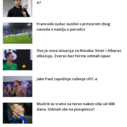
A?
Francuski sudac suočen s pritvorom zbog
navoda o nasilju u porodici
Ovo je nova situacija za Novaka: Siner i Alkaraz
otkazuju, Zverev bez forme odmah ispao
Jake Paul započinje rušenje UFC-a
Mudrik se vratio na teren nakon više od 600
dana. Odmah ide na pozajmicu?