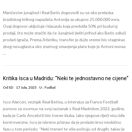
Mančester junajted i Real Betis dogovorili su se oko prelaska
brazilskog krilnog napadača Antonija za ukupno 25.000.000 evra.
Ovaj dogovor uključuje i klauzulu koja predviđa 50% pri budućoj
prodaji, što može značiti da će Junajted deliti prihod ako Betis odluči
prodati igrača. Prema Atletiku, transfer je duže vreme bio stagnirao
zbog nesuglasica oko znatnog smanjenja plate koje je Antoni morao
…
Kritika Isca u Madridu: “Neki te jednostavno ne cijene”
Od
SD
17 Jula, 2025
U :
Fudbal
Isco Alarcón, veznjak Real Betisa, u intervjuu za France Football
ponovo se osvrnuo na svoj rastanak s Real Madridom 2022. godine,
kada je Carlo Ancelotti bio trener kluba. Iako njegove riječi nisu bile
kontroverzne, Isco je iskreno priznao da je prolazio kroz neobičnu
fazu u tom periodu: “Neki treneri te više poštuju od drugih, takav je