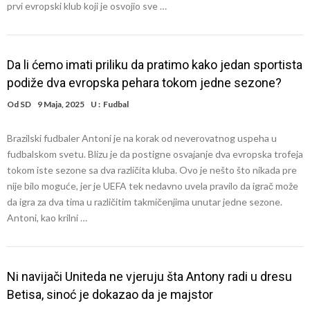
prvi evropski klub koji je osvojio sve …
Da li ćemo imati priliku da pratimo kako jedan sportista
podiže dva evropska pehara tokom jedne sezone?
Od
SD
9 Maja, 2025
U :
Fudbal
Brazilski fudbaler Antoni je na korak od neverovatnog uspeha u
fudbalskom svetu. Blizu je da postigne osvajanje dva evropska trofeja
tokom iste sezone sa dva različita kluba. Ovo je nešto što nikada pre
nije bilo moguće, jer je UEFA tek nedavno uvela pravilo da igrač može
da igra za dva tima u različitim takmičenjima unutar jedne sezone.
Antoni, kao krilni …
Ni navijači Uniteda ne vjeruju šta Antony radi u dresu
Betisa, sinoć je dokazao da je majstor