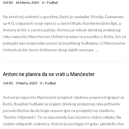
Od
SD
14 Marta, 2025
U :
Fudbal
Na sinoćnoj utakmici u gostima, Betis je savladao Vitoriju Guimaraes
sa 4:0, osiguravši svoje mjesto u četvrtfinalu Konferencijske lige, a
Antony je bio u centru pažnje. Antony je tokom zimskog prelaznog
roka napustio Manchester United i prešao na posudbu u Betis, što se
pokazalo kao izvanredan potez za brazilskog fudbalera. U Manchester
Unitedu je bio često kritizovan zbog slabih nastupa. …
Antoni ne planira da se vrati u Mančester
Od
SD
5 Marta, 2025
U :
Fudbal
Antoni je napustio Mančester junajted i doživeo preporod igrajući za
Betis. Brazilski fudbaler je krajem zimskog prelaznog roka prihvatio
ponudu Betisa da do kraja sezone igra na pozajmici na stadionu
“Benito Viljamarin”. To se ispostavilo kao izuzetno dobra odluka. Na
sedam odigranih utakmica, Antoni je postigao tri gola i zabeležio dve