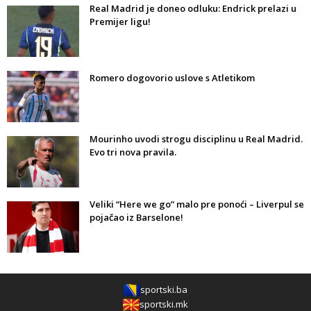
Real Madrid je doneo odluku: Endrick prelazi u
Premijer ligu!
Romero dogovorio uslove s Atletikom
Mourinho uvodi strogu disciplinu u Real Madrid.
Evo tri nova pravila.
Veliki “Here we go” malo pre ponoći – Liverpul se
pojačao iz Barselone!
sportski.ba
sportski.mk