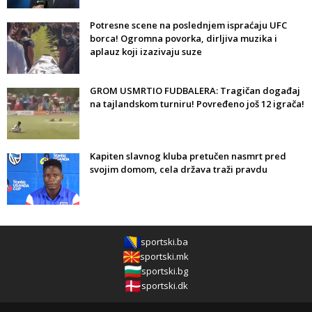
Potresne scene na poslednjem ispraćaju UFC
borca! Ogromna povorka, dirljiva muzika i
aplauz koji izazivaju suze
GROM USMRTIO FUDBALERA: Tragičan događaj
na tajlandskom turniru! Povređeno još 12 igrača!
Kapiten slavnog kluba pretučen nasmrt pred
svojim domom, cela država traži pravdu
sportski.ba
sportski.mk
sportski.bg
sportski.dk