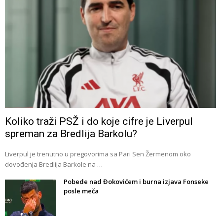
Koliko traži PSŽ i do koje cifre je Liverpul
spreman za Bredlija Barkolu?
Liverpul je trenutno u pregovorima sa Pari Sen Žermenom oko
dovođenja Bredlija Barkole na …
Pobede nad Đokovićem i burna izjava Fonseke
posle meča