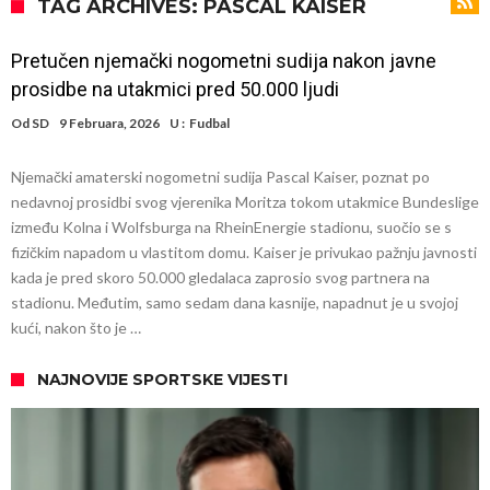
Direktor FIA o drami Formule 1: “Ne možemo da idemo toliko
TAG ARCHIVES: PASCAL KAISER
daleko”
Prva ponuda za Leaa – odbijena!
Pretučen njemački nogometni sudija nakon javne
Zašto je nepoznati italijanski petoligaš dobio čudesan stadion od 62
prosidbe na utakmici pred 50.000 ljudi
miliona evra?
Veliki udarac za Barselonu: Junak finala Svetskog prvenstva želi da
Od
SD
9 Februara, 2026
U :
Fudbal
ode
Deco nije samo zbog Hulijana Alvareza bio u Madridu, Barselona
Njemački amaterski nogometni sudija Pascal Kaiser, poznat po
sprema “krađu stoleća”?
Potresne scene na poslednjem ispraćaju UFC borca! Ogromna
nedavnoj prosidbi svog vjerenika Moritza tokom utakmice Bundeslige
povorka, dirljiva muzika i aplauz koji izazivaju suze
GROM USMRTIO FUDBALERA: Tragičan događaj na tajlandskom
između Kolna i Wolfsburga na RheinEnergie stadionu, suočio se s
fizičkim napadom u vlastitom domu. Kaiser je privukao pažnju javnosti
turniru! Povređeno još 12 igrača!
Kapiten slavnog kluba pretučen nasmrt pred svojim domom, cela
kada je pred skoro 50.000 gledalaca zaprosio svog partnera na
država traži pravdu
stadionu. Međutim, samo sedam dana kasnije, napadnut je u svojoj
kući, nakon što je …
NAJNOVIJE SPORTSKE VIJESTI