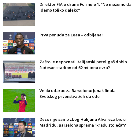
Direktor FIA o drami Formule 1: “Ne možemo da
idemo toliko daleko”
Prva ponuda za Leaa – odbijena!
Zašto je nepoznati italijanski petoligaš dobio
čudesan stadion od 62 miliona evra?
Veliki udarac za Barselonu: Junak finala
Svetskog prvenstva želi da ode
Deco nije samo zbog Hulijana Alvareza bio u
Madridu, Barselona sprema “krađu stoleća”?