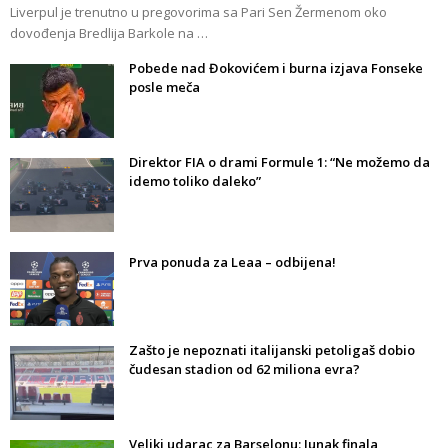
Liverpul je trenutno u pregovorima sa Pari Sen Žermenom oko
dovođenja Bredlija Barkole na …
Pobede nad Đokovićem i burna izjava Fonseke
posle meča
Direktor FIA o drami Formule 1: “Ne možemo da
idemo toliko daleko”
Prva ponuda za Leaa – odbijena!
Zašto je nepoznati italijanski petoligaš dobio
čudesan stadion od 62 miliona evra?
Veliki udarac za Barselonu: Junak finala