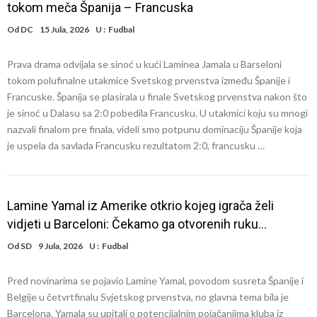
tokom meča Španija – Francuska
Od
DC
15 Jula, 2026
U :
Fudbal
Prava drama odvijala se sinoć u kući Laminea Jamala u Barseloni
tokom polufinalne utakmice Svetskog prvenstva između Španije i
Francuske. Španija se plasirala u finale Svetskog prvenstva nakon što
je sinoć u Dalasu sa 2:0 pobedila Francusku. U utakmici koju su mnogi
nazvali finalom pre finala, videli smo potpunu dominaciju Španije koja
je uspela da savlada Francusku rezultatom 2:0, francusku …
Lamine Yamal iz Amerike otkrio kojeg igrača želi
vidjeti u Barceloni: Čekamo ga otvorenih ruku…
Od
SD
9 Jula, 2026
U :
Fudbal
Pred novinarima se pojavio Lamine Yamal, povodom susreta Španije i
Belgije u četvrtfinalu Svjetskog prvenstva, no glavna tema bila je
Barcelona. Yamala su upitali o potencijalnim pojačanjima kluba iz