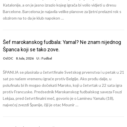
Katalonije, a on je jasno izrazio kojeg igrača bi volio vidjeti u dresu
Barcelone. Barcelona je najavila velike planove za ljetni prelazni rok s
obzirom na to da je klub napokon …
Šef marokanskog fudbala: Yamal? Ne znam nijednog
Španca koji se tako zove.
Od
DC
8 Jula, 2026
U :
Fudbal
ŠPANIJA se plasirala u četvrtfinale Svetskog prvenstva i u petak u 21
sat po našem vremenu igraće protiv Belgije. Ako prođu dalje, u
polufinalu bi ih mogao dočekati Maroko, koji u četvrtak u 22 sata igra
protiv Francuske. Predsednik Marokanskog fudbalskog saveza Fouzi
Lekjaa, pred četvrtfinalni meč, govorio je o Lamineu Yamalu (18),
najvećoj zvezdi Španije, čiji je otac Mounir …