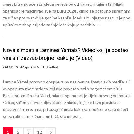
svijet biti uskraćen za gledanje jednog od najvećih talenata. Mladi
Španjolac je fascinirao sve na Euru 2024., činilo se potpuno spremnim
za sličan pothvat dvije godine kasnije. Međutim, njegov nastup je pod
upitnikom zbog ozljede zadnje lože koju je zadobio …
Nova simpatija Laminea Yamala? Video koji je postao
viralan izazvao brojne reakcije (Video)
Od
SD
20 Maja, 2026
U :
Fudbal
Lamine Yamal ponovno dospijeva na naslovnice španjolskih medija, ali
ovoga puta zbog razloga koji nije povezan niti s nogometom niti s
Barcelonom. Prema Marci, mladi nogometaš je tijekom svog odmora u
Grčkoj viđen s novom djevojkom. Snimka, koja se brzo proširila na
društvenim mrežama, prikazuje Yamala kako se opušteno šeta držeći
se za ruke s Ines Garciom (20), što mnogi …
1
2
3
12