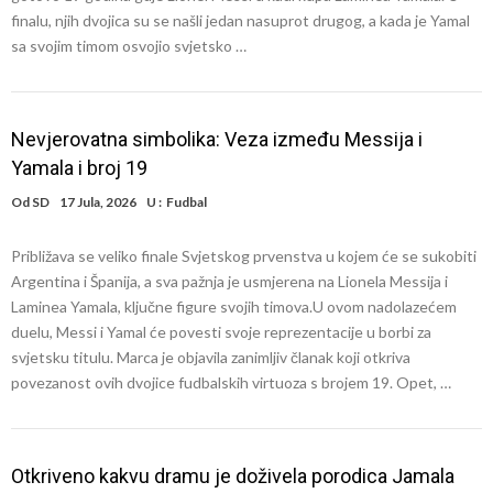
finalu, njih dvojica su se našli jedan nasuprot drugog, a kada je Yamal
sa svojim timom osvojio svjetsko …
Nevjerovatna simbolika: Veza između Messija i
Yamala i broj 19
Od
SD
17 Jula, 2026
U :
Fudbal
Približava se veliko finale Svjetskog prvenstva u kojem će se sukobiti
Argentina i Španija, a sva pažnja je usmjerena na Lionela Messija i
Laminea Yamala, ključne figure svojih timova.U ovom nadolazećem
duelu, Messi i Yamal će povesti svoje reprezentacije u borbi za
svjetsku titulu. Marca je objavila zanimljiv članak koji otkriva
povezanost ovih dvojice fudbalskih virtuoza s brojem 19. Opet, …
Otkriveno kakvu dramu je doživela porodica Jamala