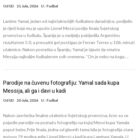
Od
SD
21 Jula, 2026
U :
Fudbal
Lamine Yamal, jedan od najistaknutijih fudbalera današnjice, podijelio
je riječi koje mu je uputio Lionel Messi poslije finala Svjetskog
prvenstva u fudbalu. Španija je u nedjelju pobijedila Argentinu
rezultatom 1:0, a presudni gol postigao je Ferran Torres u 106. minuti
utakmice. Nakon povratka u Španiju, Yamal je izjavio da smatra
Messija najboljim fudbalerom svih vremena. “On je neko na koga …
Parodije na čuvenu fotografiju: Yamal sada kupa
Messija, ali ga i davi u kadi
Od
SD
20 Jula, 2026
U :
Fudbal
Nakon završetka finalne utakmice Svjetskog prvenstva, brzo su se
pojavile parodije na poznatu fotografiju na kojoj Messi kupa Yamala
poput bebe.Prije finala, jedna od glavnih tema bila je fotografija stara
gotovo 19 godina gdje Lionel Messi u kadi kupa Laminea Yamala. U