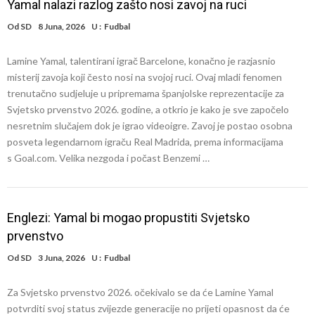
Yamal nalazi razlog zašto nosi zavoj na ruci
Od
SD
8 Juna, 2026
U :
Fudbal
Lamine Yamal, talentirani igrač Barcelone, konačno je razjasnio
misterij zavoja koji često nosi na svojoj ruci. Ovaj mladi fenomen
trenutačno sudjeluje u pripremama španjolske reprezentacije za
Svjetsko prvenstvo 2026. godine, a otkrio je kako je sve započelo
nesretnim slučajem dok je igrao videoigre. Zavoj je postao osobna
posveta legendarnom igraču Real Madrida, prema informacijama
s Goal.com. Velika nezgoda i počast Benzemi …
Englezi: Yamal bi mogao propustiti Svjetsko
prvenstvo
Od
SD
3 Juna, 2026
U :
Fudbal
Za Svjetsko prvenstvo 2026. očekivalo se da će Lamine Yamal
potvrditi svoj status zvijezde generacije no prijeti opasnost da će