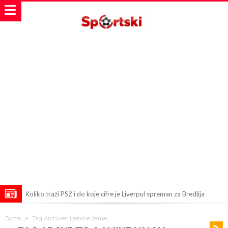
Koliko traži PSŽ i do koje cifre je Liverpul spreman za Bredlija
Barkolu?
Pobede nad Đokovićem i burna izjava Fonseke posle meča
Doma
Tag Archives: Lamine Yamal