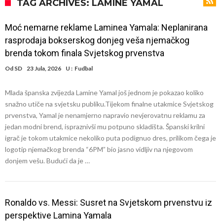
Direktor FIA o drami Formule 1: “Ne možemo da idemo toliko
TAG ARCHIVES: LAMINE YAMAL
daleko”
Prva ponuda za Leaa – odbijena!
Moć nemarne reklame Laminea Yamala: Neplanirana
Zašto je nepoznati italijanski petoligaš dobio čudesan stadion od 62
rasprodaja bokserskog donjeg veša njemačkog
miliona evra?
Veliki udarac za Barselonu: Junak finala Svetskog prvenstva želi da
brenda tokom finala Svjetskog prvenstva
ode
Deco nije samo zbog Hulijana Alvareza bio u Madridu, Barselona
Od
SD
23 Jula, 2026
U :
Fudbal
sprema “krađu stoleća”?
Potresne scene na poslednjem ispraćaju UFC borca! Ogromna
Mlada španska zvijezda Lamine Yamal još jednom je pokazao koliko
povorka, dirljiva muzika i aplauz koji izazivaju suze
GROM USMRTIO FUDBALERA: Tragičan događaj na tajlandskom
snažno utiče na svjetsku publiku.Tijekom finalne utakmice Svjetskog
prvenstva, Yamal je nenamjerno napravio nevjerovatnu reklamu za
turniru! Povređeno još 12 igrača!
Kapiten slavnog kluba pretučen nasmrt pred svojim domom, cela
jedan modni brend, ispraznivši mu potpuno skladišta. Španski krilni
država traži pravdu
igrač je tokom utakmice nekoliko puta podignuo dres, prilikom čega je
logotip njemačkog brenda “6PM” bio jasno vidljiv na njegovom
donjem vešu. Budući da je …
Ronaldo vs. Messi: Susret na Svjetskom prvenstvu iz
perspektive Lamina Yamala