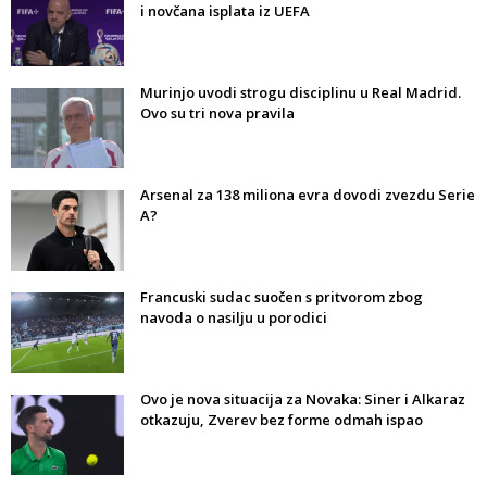
i novčana isplata iz UEFA
Murinjo uvodi strogu disciplinu u Real Madrid.
Ovo su tri nova pravila
Arsenal za 138 miliona evra dovodi zvezdu Serie
A?
Francuski sudac suočen s pritvorom zbog
navoda o nasilju u porodici
Ovo je nova situacija za Novaka: Siner i Alkaraz
otkazuju, Zverev bez forme odmah ispao