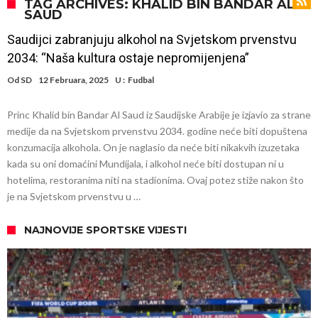
Infantino i ljubavnička veza: Kontroverzni detalji i novčana isplata iz
TAG ARCHIVES: KHALID BIN BANDAR AL
SAUD
UEFA
Murinjo uvodi strogu disciplinu u Real Madrid. Ovo su tri nova
Saudijci zabranjuju alkohol na Svjetskom prvenstvu
pravila
Arsenal za 138 miliona evra dovodi zvezdu Serie A?
2034: “Naša kultura ostaje nepromijenjena”
Francuski sudac suočen s pritvorom zbog navoda o nasilju u
Od
SD
12 Februara, 2025
U :
Fudbal
porodici
Ovo je nova situacija za Novaka: Siner i Alkaraz otkazuju, Zverev bez
Princ Khalid bin Bandar Al Saud iz Saudijske Arabije je izjavio za strane
forme odmah ispao
Jake Paul započinje rušenje UFC-a
medije da na Svjetskom prvenstvu 2034. godine neće biti dopuštena
Mudrik se vratio na teren nakon više od 600 dana. Odmah ide na
konzumacija alkohola. On je naglasio da neće biti nikakvih izuzetaka
kada su oni domaćini Mundijala, i alkohol neće biti dostupan ni u
pozajmicu?
Real Madrid je doneo odluku: Endrick prelazi u Premijer ligu!
hotelima, restoranima niti na stadionima. Ovaj potez stiže nakon što
je na Svjetskom prvenstvu u …
NAJNOVIJE SPORTSKE VIJESTI