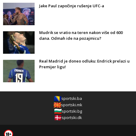
Jake Paul započinje rušenje UFC-a
Mudrik se vratio na teren nakon više od 600
dana. Odmah ide na pozajmicu?
Real Madrid je doneo odluku: Endrick prelazi u
Premijer ligu!
sportski.ba
sportski.mk
sportski.bg
sportski.dk