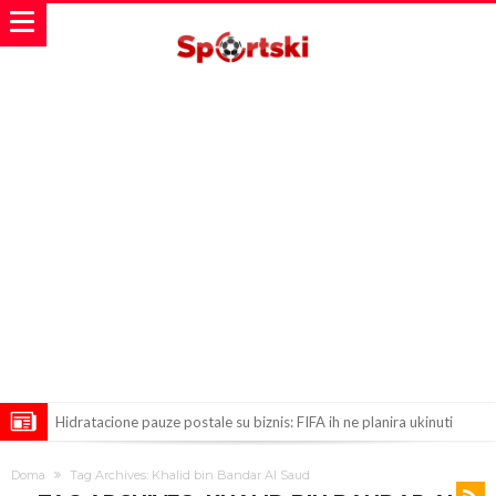
Hidratacione pauze postale su biznis: FIFA ih ne planira ukinuti
Potpuni rat – Barsa kvari Atletikov najvažniji letnji transfer?!
Doma
Tag Archives: Khalid bin Bandar Al Saud