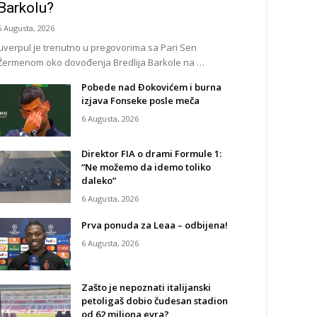
Barkolu?
6 Augusta, 2026
Liverpul je trenutno u pregovorima sa Pari Sen
Žermenom oko dovođenja Bredlija Barkole na …
Pobede nad Đokovićem i burna
izjava Fonseke posle meča
6 Augusta, 2026
Direktor FIA o drami Formule 1:
“Ne možemo da idemo toliko
daleko”
6 Augusta, 2026
Prva ponuda za Leaa – odbijena!
6 Augusta, 2026
Zašto je nepoznati italijanski
petoligaš dobio čudesan stadion
od 62 miliona evra?