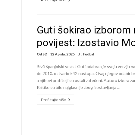
Guti šokirao izborom 
povijest: Izostavio M
Od
SD
12 Aprila, 2025
U :
Fudbal
Bivši španjolski vezist Guti odabrao je svoju verziju n
do 2010. ostvario 542 nastupa. Ovaj njegov odabir brz
a njihovi pratitelji su ostali zatečeni. Autoru izbora za
Kritike su bile najglasnije zbog izostavljanja …
Pročitajte više