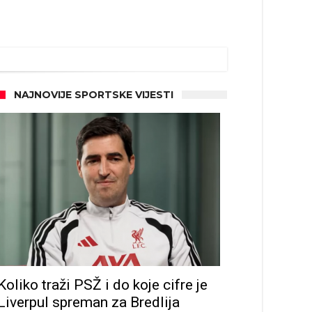
NAJNOVIJE SPORTSKE VIJESTI
ze
Koliko traži PSŽ i do koje cifre je
Liverpul spreman za Bredlija