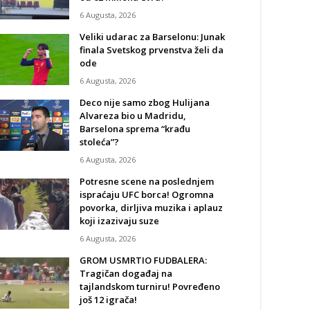
6 Augusta, 2026
Veliki udarac za Barselonu: Junak
finala Svetskog prvenstva želi da
ode
6 Augusta, 2026
Deco nije samo zbog Hulijana
Alvareza bio u Madridu,
Barselona sprema “krađu
stoleća”?
6 Augusta, 2026
Potresne scene na poslednjem
ispraćaju UFC borca! Ogromna
povorka, dirljiva muzika i aplauz
koji izazivaju suze
6 Augusta, 2026
GROM USMRTIO FUDBALERA:
Tragičan događaj na
tajlandskom turniru! Povređeno
još 12 igrača!