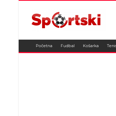
Početna
Fudbal
Košarka
Teni