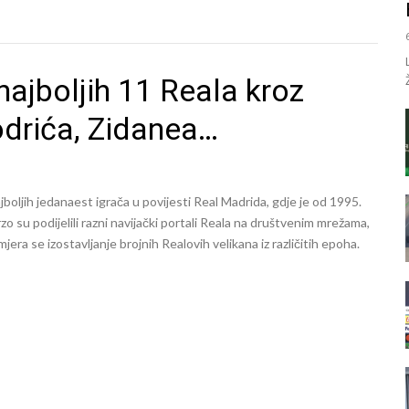
najboljih 11 Reala kroz
odrića, Zidanea…
ajboljih jedanaest igrača u povijesti Real Madrida, gdje je od 1995.
o su podijelili razni navijački portali Reala na društvenim mrežama,
mjera se izostavljanje brojnih Realovih velikana iz različitih epoha.