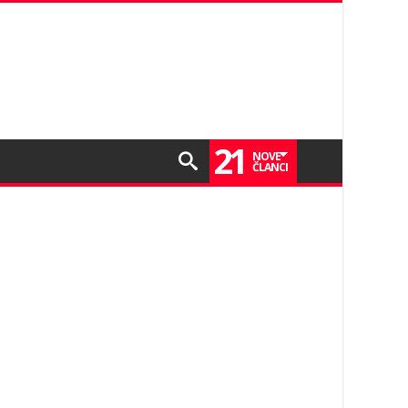
21
NOVE
ČLANCI