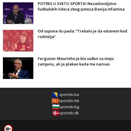
POTRES U SVETU SPORTA! Nezadovoljstvo
fudbalskih lidera zbog poteza Đanija Infantina
Od uspona do pada: “Trebalo je da ostanem kod
roditelja”
Ferguson: Mourinho je bio suđen za moju
zamjenu, ali je plakao kada me nazvao
sportski.ba
sportski.mk
sportski.bg
sportski.dk