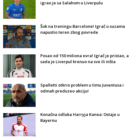
igrao je sa Salahom u Liverpulu
Šok na treningu Barcelone! Igrač u suzama
napustio teren zbog povrede
Posao od 150 miliona evra! Igrač je pristao, a
sada je Liverpul krenuo na sve ili ništa
Spalletti otkrio problem u timu Juventusa i
odmah preduzeo akciju!
Konačna odluka Harryja Kanea: Ostaje u
Bayernu