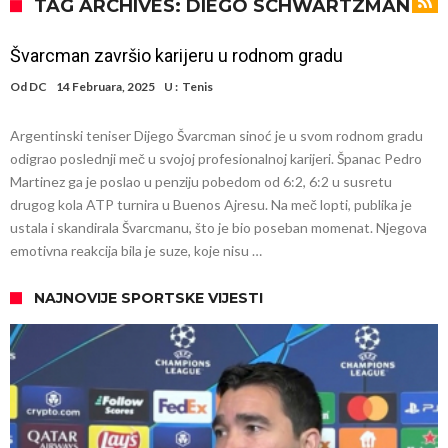
otpremnine.
Trabzonspor ne staje: Dogovoren je napadač, igrao je sa Salahom u
TAG ARCHIVES: DIEGO SCHWARTZMAN
Liverpulu
Šok na treningu Barcelone! Igrač u suzama napustio teren zbog
Švarcman završio karijeru u rodnom gradu
povrede
Posao od 150 miliona evra! Igrač je pristao, a sada je Liverpul
Od
DC
14 Februara, 2025
U :
Tenis
krenuo na sve ili ništa
Spalletti otkrio problem u timu Juventusa i odmah preduzeo akciju!
Argentinski teniser Dijego Švarcman sinoć je u svom rodnom gradu
Konačna odluka Harryja Kanea: Ostaje u Bayernu
odigrao poslednji meč u svojoj profesionalnoj karijeri. Španac Pedro
POTRES U SVETU SPORTA! Nezadovoljstvo fudbalskih lidera zbog
Martinez ga je poslao u penziju pobedom od 6:2, 6:2 u susretu
drugog kola ATP turnira u Buenos Ajresu. Na meč lopti, publika je
poteza Đanija Infantina
Od uspona do pada: “Trebalo je da ostanem kod roditelja”
ustala i skandirala Švarcmanu, što je bio poseban momenat. Njegova
Ferguson: Mourinho je bio suđen za moju zamjenu, ali je plakao kada
emotivna reakcija bila je suze, koje nisu …
me nazvao
NAJNOVIJE SPORTSKE VIJESTI