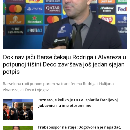
Dok navijači Barse čekaju Rodriga i Alvareza u
potpunoj tišini Deco završava još jedan sjajan
potpis
Barselona radi punom parom na transferima Rodriga i Hulijana
Alvareza, ali Deco i njegovi …
Poznato je koliko je UEFA isplatila Đanijevoj
ljubavnici na ime otpremnine.
Trabzonspor ne staje: Dogovoren je napadač,