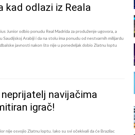
na kad odlazi iz Reala
nicius Junior odbio ponudu Real Madrida za produženje ugovora, a
 u Saudijskoj Arabiji i da na stolu ima ponudu od nestvarnih milijardu
udbalske javnosti nakon što nije u ponedeljak dobio Zlatnu loptu
 neprijatelj navijačima
mitiran igrač!
r nije osvojio Zlatnu loptu. Iako su svi očekivali da će Brazilac