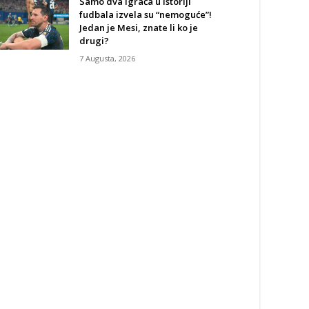
Samo dva igrača u istoriji
fudbala izvela su “nemoguće”!
Jedan je Mesi, znate li ko je
drugi?
7 Augusta, 2026