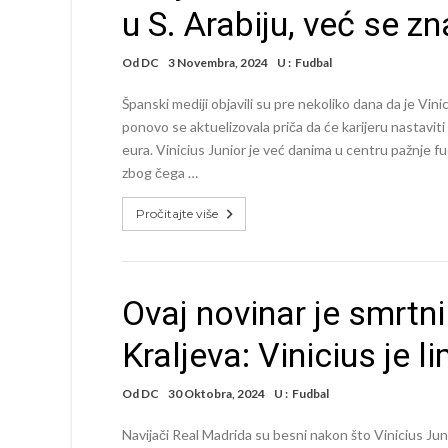
u S. Arabiju, već se z
Od
DC
3 Novembra, 2024
U :
Fudbal
Španski mediji objavili su pre nekoliko dana da je Vi
ponovo se aktuelizovala priča da će karijeru nastaviti
eura. Vinicius Junior je već danima u centru pažnje f
zbog čega …
Pročitajte više
Ovaj novinar je smrtni
Kraljeva: Vinicius je li
Od
DC
30 Oktobra, 2024
U :
Fudbal
Navijači Real Madrida su besni nakon što Vinicius Junio