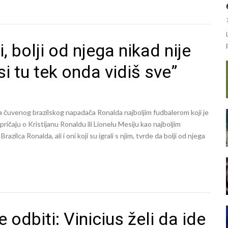
i, bolji od njega nikad nije
si tu tek onda vidiš sve”
 čuvenog brazilskog napadača Ronalda najboljim fudbalerom koji je
ričaju o Kristijanu Ronaldu ili Lionelu Mesiju kao najboljim
zilca Ronalda, ali i oni koji su igrali s njim, tvrde da bolji od njega
 odbiti: Vinicius želi da ide