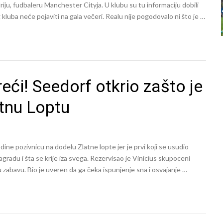
driju, fudbaleru Manchester Cityja. U klubu su tu informaciju dobili
g kluba neće pojaviti na gala večeri. Realu nije pogodovalo ni što je …
reći! Seedorf otkrio zašto je
atnu Loptu
ine pozivnicu na dodelu Zlatne lopte jer je prvi koji se usudio
agradu i šta se krije iza svega. Rezervisao je Vinicius skupoceni
du zabavu. Bio je uveren da ga čeka ispunjenje sna i osvajanje …