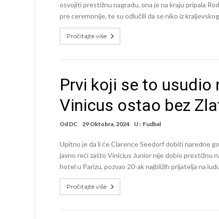
osvojiti prestižnu nagradu, ona je na kraju pripala Ro
pre ceremonije, te su odlučili da se niko iz kraljevsko
Pročitajte više
Prvi koji se to usudio 
Vinicus ostao bez Zl
Od
DC
29 Oktobra, 2024
U :
Fudbal
Upitno je da li će Clarence Seedorf dobiti naredne god
javno reći zašto Vinicius Junior nije dobio prestižnu n
hotel u Parizu, pozvao 20-ak najbližih prijatelja na lu
Pročitajte više