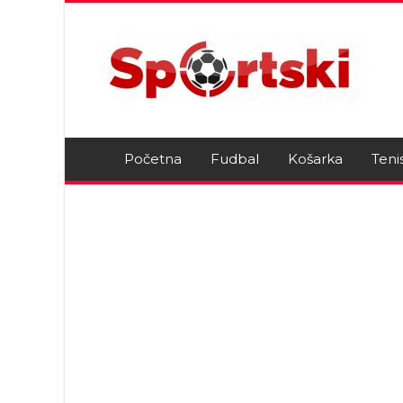
Početna
Fudbal
Košarka
Teni