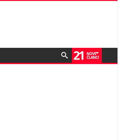
21
NOVE
ČLANCI