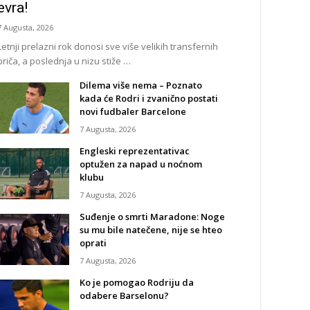
evra!
7 Augusta, 2026
Letnji prelazni rok donosi sve više velikih transfernih
priča, a poslednja u nizu stiže …
Dilema više nema – Poznato
kada će Rodri i zvanično postati
novi fudbaler Barcelone
7 Augusta, 2026
Engleski reprezentativac
optužen za napad u noćnom
klubu
7 Augusta, 2026
Suđenje o smrti Maradone: Noge
su mu bile natečene, nije se hteo
oprati
7 Augusta, 2026
Ko je pomogao Rodriju da
odabere Barselonu?