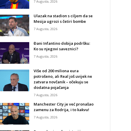
7 Augusta, 2026
Ulazak na stadion s ciljem da se
Mesija ugrozi s četiri bombe
7 Augusta, 2026
Đani Infantino dobija podršku:
Ko su njegovi saveznici?
7 Augusta, 2026
Više od 200 miliona eura
potrošeno, ali Real još uvijek ne
zatvara novčanik – očekuju se
dodatna pojačanja
7 Augusta, 2026
Manchester City je već pronašao
zamenu za Rodrija, i to kakvu!
7 Augusta, 2026