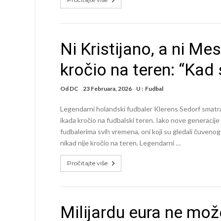
Ni Kristijano, a ni Mes
kročio na teren: “Kad 
Od
DC
23 Februara, 2026
U :
Fudbal
Legendarni holandski fudbaler Klerens Sedorf smatra
ikada kročio na fudbalski teren. Iako nove generacije p
fudbalerima svih vremena, oni koji su gledali čuvenog Bra
nikad nije kročio na teren. Legendarni …
Pročitajte više
Milijardu eura ne može