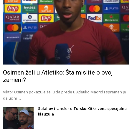
Osimen želi u Atletiko: Šta mislite o ovoj
zameni?
Viktor Osimen pokazuje želju da pređe u Atletiko Madrid i spreman je
da učini …
Salahov transfer u Tursku: Otkrivena specijalna
klauzula