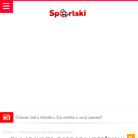
Osimen želi u Atletiko: Šta mislite o ovoj zameni?
Salahov transfer u Tursku: Otkrivena specijalna klauzula
Doma
Tag Archives: Barbora Krejčikova