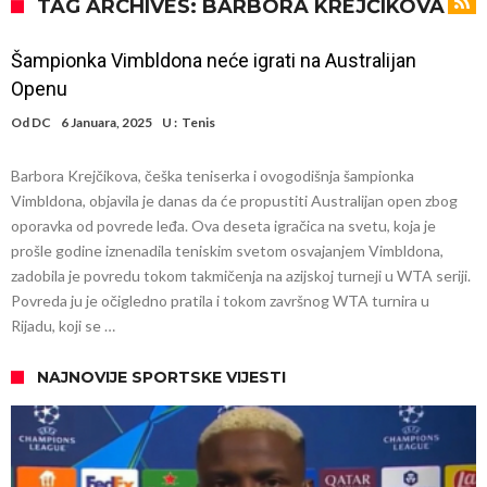
Predsednik velikana potvrdio pregovore sa Dušanom Vlahovićem
TAG ARCHIVES: BARBORA KREJČIKOVA
Ronaldo pokazao fotografije iz garaže. “Moje igračke”
Šampionka Vimbldona neće igrati na Australijan
Španci uvode nova pravila ove sezone
Openu
Ostvariće se velika želja Dijega Simeonea? Atletiko kreće po
Od
DC
6 Januara, 2025
U :
Tenis
argentinsku zvezdu
Nejmar je potpuno izgubio živce nakon pobede (Video)
Barbora Krejčikova, češka teniserka i ovogodišnja šampionka
Dok Real čeka na Vinisijusa, Perez zaključio najskuplji transfer svih
Vimbldona, objavila je danas da će propustiti Australijan open zbog
vremena!
Novi transferi: Levi bek iz Španije i golman iz Portugala za moćni
oporavka od povrede leđa. Ova deseta igračica na svetu, koja je
prošle godine iznenadila teniskim svetom osvajanjem Vimbldona,
Čelsi?!
FIFA je u potpunom haosu! Potez Đanija Infantina šokirao ceo
zadobila je povredu tokom takmičenja na azijskoj turneji u WTA seriji.
fudbalski svet.
Povreda ju je očigledno pratila i tokom završnog WTA turnira u
Rijadu, koji se …
NAJNOVIJE SPORTSKE VIJESTI