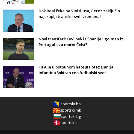
Dok Real čeka na Vinisijusa, Perez zaključio
najskuplji transfer svih vremena!
Novi transferi: Levi bek iz Španije i golman iz
Portugala za moćni Čelsi?!
FIFA je u potpunom haosu! Potez Đanija
Infantina šokirao ceo fudbalski svet.
sportski.ba
sportski.mk
sportski.bg
sportski.dk