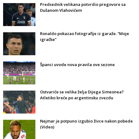
Predsednik velikana potvrdio pregovore sa
Dušanom Vlahovićem
Ronaldo pokazao fotografije iz garaže. “Moje
igračke”
Španci uvode nova pravila ove sezone
Ostvariće se velika želja Dijega Simeonea?
Atletiko kreće po argentinsku zvezdu
Nejmar je potpuno izgubio živce nakon pobede
(Video)