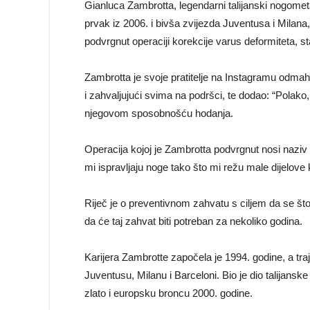
Gianluca Zambrotta, legendarni talijanski nogometa
prvak iz 2006. i bivša zvijezda Juventusa i Milana,
podvrgnut operaciji korekcije varus deformiteta, st
Zambrotta je svoje pratitelje na Instagramu odmah 
i zahvaljujući svima na podršci, te dodao: “Polako, 
njegovom sposobnošću hodanja.
Operacija kojoj je Zambrotta podvrgnut nosi naziv
mi ispravljaju noge tako što mi režu male dijelove k
Riječ je o preventivnom zahvatu s ciljem da se št
da će taj zahvat biti potreban za nekoliko godina.
Karijera Zambrotte započela je 1994. godine, a tra
Juventusu, Milanu i Barceloni. Bio je dio talijansk
zlato i europsku broncu 2000. godine.