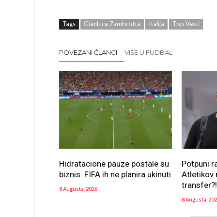
Tags
Gianluca Zambrotta
Italija
Top Vesti
POVEZANI ČLANCI
VIŠE U FUDBAL
Hidratacione pauze postale su
Potpuni r
biznis: FIFA ih ne planira ukinuti
Atletikov 
transfer?
8 Augusta, 2026
8 Augusta, 20