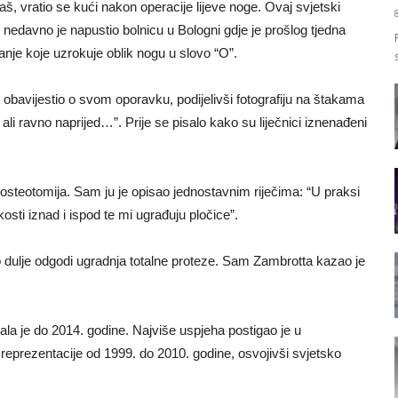
š, vratio se kući nakon operacije lijeve noge. Ovaj svjetski
 nedavno je napustio bolnicu u Bologni gdje je prošlog tjedna
anje koje uzrokuje oblik nogu u slovo “O”.
obavijestio o svom oporavku, podijelivši fotografiju na štakama
ali ravno naprijed…”. Prije se pisalo kako su liječnici iznenađeni
 osteotomija. Sam ju je opisao jednostavnim riječima: “U praksi
osti iznad i ispod te mi ugrađuju pločice”.
o dulje odgodi ugradnja totalne proteze. Sam Zambrotta kazao je
jala je do 2014. godine. Najviše uspjeha postigao je u
e reprezentacije od 1999. do 2010. godine, osvojivši svjetsko