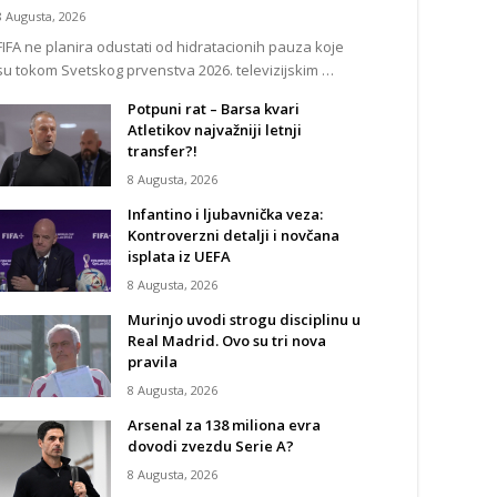
8 Augusta, 2026
FIFA ne planira odustati od hidratacionih pauza koje
su tokom Svetskog prvenstva 2026. televizijskim …
Potpuni rat – Barsa kvari
Atletikov najvažniji letnji
transfer?!
8 Augusta, 2026
Infantino i ljubavnička veza:
Kontroverzni detalji i novčana
isplata iz UEFA
8 Augusta, 2026
Murinjo uvodi strogu disciplinu u
Real Madrid. Ovo su tri nova
pravila
8 Augusta, 2026
Arsenal za 138 miliona evra
dovodi zvezdu Serie A?
8 Augusta, 2026