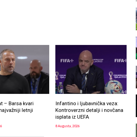
at – Barsa kvari
Infantino i ljubavnička veza:
najvažniji letnji
Kontroverzni detalji i novčana
!
isplata iz UEFA
26
8 Augusta, 2026