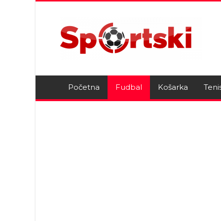
Početna
Fudbal
Košarka
Teni