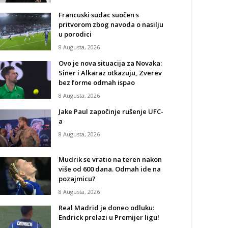
Francuski sudac suočen s
pritvorom zbog navoda o nasilju
u porodici
8 Augusta, 2026
Ovo je nova situacija za Novaka:
Siner i Alkaraz otkazuju, Zverev
bez forme odmah ispao
8 Augusta, 2026
Jake Paul započinje rušenje UFC-
a
8 Augusta, 2026
Mudrik se vratio na teren nakon
više od 600 dana. Odmah ide na
pozajmicu?
8 Augusta, 2026
Real Madrid je doneo odluku:
Endrick prelazi u Premijer ligu!