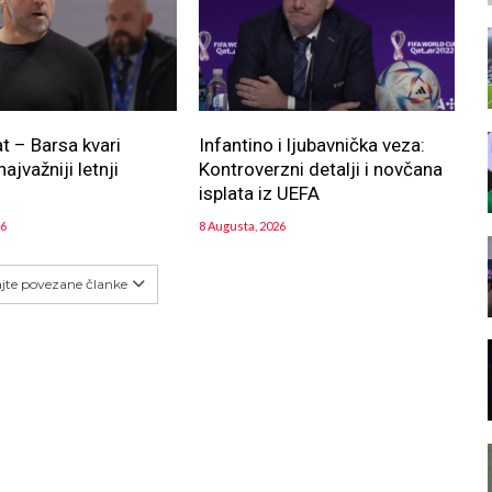
at – Barsa kvari
Infantino i ljubavnička veza:
najvažniji letnji
Kontroverzni detalji i novčana
!
isplata iz UEFA
26
8 Augusta, 2026
ajte povezane članke