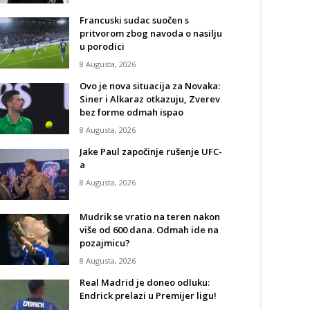
Francuski sudac suočen s
pritvorom zbog navoda o nasilju
u porodici
8 Augusta, 2026
Ovo je nova situacija za Novaka:
Siner i Alkaraz otkazuju, Zverev
bez forme odmah ispao
8 Augusta, 2026
Jake Paul započinje rušenje UFC-
a
8 Augusta, 2026
Mudrik se vratio na teren nakon
više od 600 dana. Odmah ide na
pozajmicu?
8 Augusta, 2026
Real Madrid je doneo odluku:
Endrick prelazi u Premijer ligu!