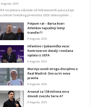
8 Augusta, 2026
FIFA ne planira odustati od hidratacionih pauza koje
su tokom Svetskog prvenstva 2026. televizijskim …
Potpuni rat – Barsa kvari
Atletikov najvažniji letnji
transfer?!
8 Augusta, 2026
Infantino i ljubavnička veza:
Kontroverzni detalji i novčana
isplata iz UEFA
8 Augusta, 2026
Murinjo uvodi strogu disciplinu u
Real Madrid. Ovo su tri nova
pravila
8 Augusta, 2026
Arsenal za 138 miliona evra
dovodi zvezdu Serie A?
8 Augusta, 2026