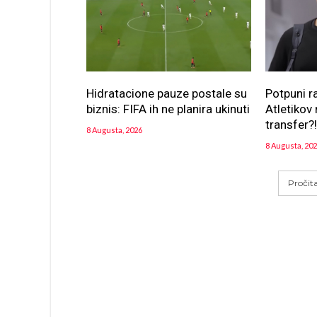
Hidratacione pauze postale su
Potpuni r
biznis: FIFA ih ne planira ukinuti
Atletikov 
transfer?
8 Augusta, 2026
8 Augusta, 20
Pročit