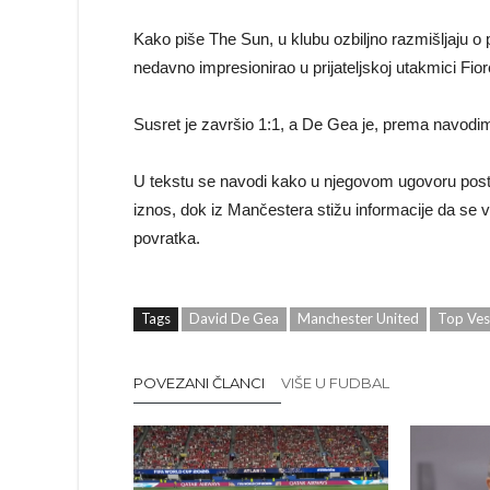
Kako piše The Sun, u klubu ozbiljno razmišljaju o
nedavno impresionirao u prijateljskoj utakmici Fior
Susret je završio 1:1, a De Gea je, prema navodima
U tekstu se navodi kako u njegovom ugovoru post
iznos, dok iz Mančestera stižu informacije da se v
povratka.
Tags
David De Gea
Manchester United
Top Ves
POVEZANI ČLANCI
VIŠE U FUDBAL