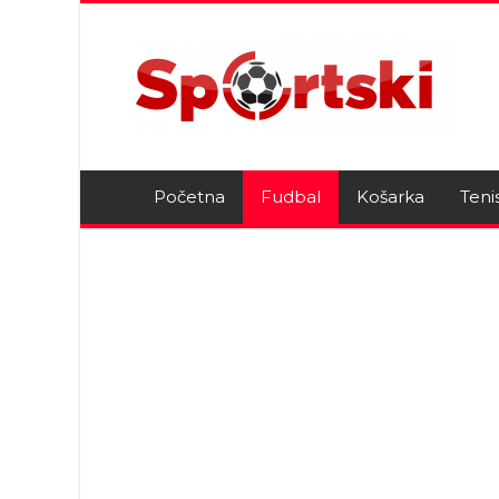
Početna
Fudbal
Košarka
Teni