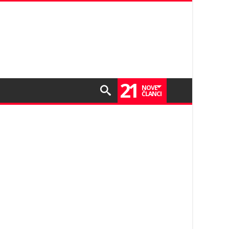
21
NOVE
ČLANCI