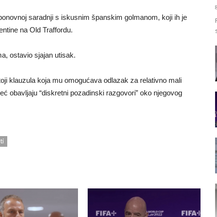
 ponovnoj saradnji s iskusnim španskim golmanom, koji ih je
entine na Old Traffordu.
, ostavio sjajan utisak.
oji klauzula koja mu omogućava odlazak za relativno mali
eć obavljaju “diskretni pozadinski razgovori” oko njegovog
ti