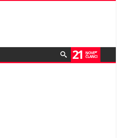
21
NOVE
ČLANCI