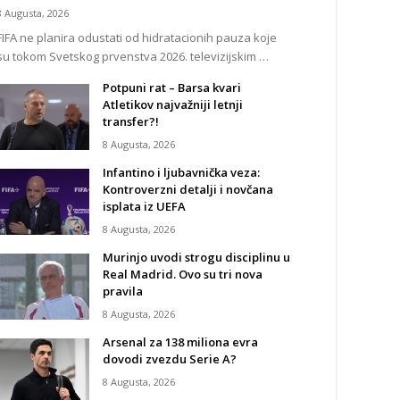
8 Augusta, 2026
FIFA ne planira odustati od hidratacionih pauza koje
su tokom Svetskog prvenstva 2026. televizijskim …
Potpuni rat – Barsa kvari
Atletikov najvažniji letnji
transfer?!
8 Augusta, 2026
Infantino i ljubavnička veza:
Kontroverzni detalji i novčana
isplata iz UEFA
8 Augusta, 2026
Murinjo uvodi strogu disciplinu u
Real Madrid. Ovo su tri nova
pravila
8 Augusta, 2026
Arsenal za 138 miliona evra
dovodi zvezdu Serie A?
8 Augusta, 2026