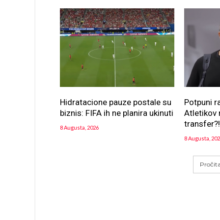
Hidratacione pauze postale su
Potpuni r
biznis: FIFA ih ne planira ukinuti
Atletikov 
transfer?
8 Augusta, 2026
8 Augusta, 20
Pročit