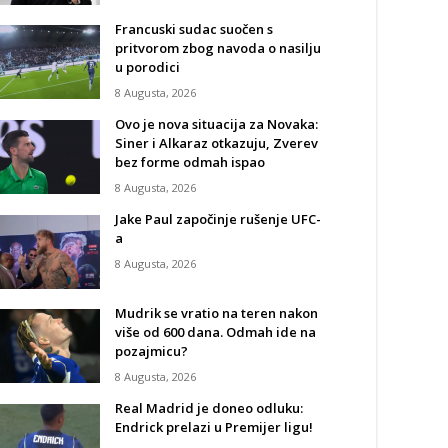
Francuski sudac suočen s
pritvorom zbog navoda o nasilju
u porodici
8 Augusta, 2026
Ovo je nova situacija za Novaka:
Siner i Alkaraz otkazuju, Zverev
bez forme odmah ispao
8 Augusta, 2026
Jake Paul započinje rušenje UFC-
a
8 Augusta, 2026
Mudrik se vratio na teren nakon
više od 600 dana. Odmah ide na
pozajmicu?
8 Augusta, 2026
Real Madrid je doneo odluku:
Endrick prelazi u Premijer ligu!