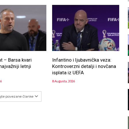
at – Barsa kvari
Infantino i ljubavnička veza:
najvažniji letnji
Kontroverzni detalji i novčana
!
isplata iz UEFA
26
8 Augusta, 2026
ajte povezane članke