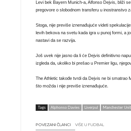
Levi bek Bayern Munich-a, Alfonso Dejvis, bliži s
pregovore o slobodnom transferu u inostranstvo 
Stoga, nije previše iznenađujuće videti spekulacij
levih bekova na svetu kada igra u punoj formi, a
nastavi da se razvija.
Još uvek nije jasno da li će Dejvis definitivno napu
izgleda da, ukoliko bi prešao u Premier ligu, njego
The Athletic takođe tvrdi da Dejvis ne bi smatrao
što možda i nije previše iznenađujuće.
Tags
Alphonso Davies
Liverpul
Manchester Uni
POVEZANI ČLANCI
VIŠE U FUDBAL