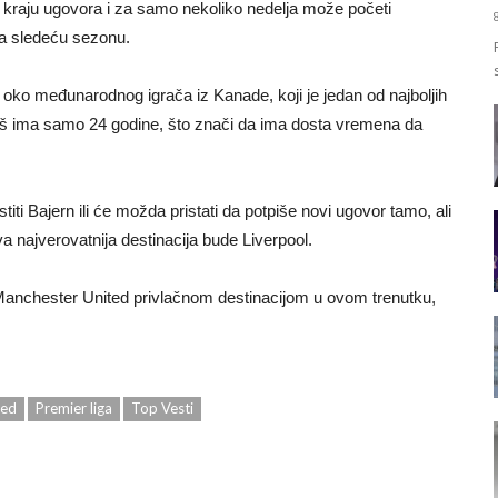
e kraju ugovora i za samo nekoliko nedelja može početi
za sledeću sezonu.
e oko međunarodnog igrača iz Kanade, koji je jedan od najboljih
 još ima samo 24 godine, što znači da ima dosta vremena da
stiti Bajern ili će možda pristati da potpiše novi ugovor tamo, ali
va najverovatnija destinacija bude Liverpool.
 Manchester United privlačnom destinacijom u ovom trenutku,
ted
Premier liga
Top Vesti