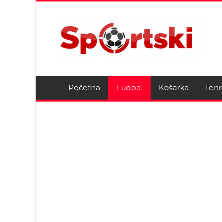
Početna
Fudbal
Košarka
Teni