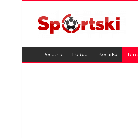
Početna
Fudbal
Košarka
Teni