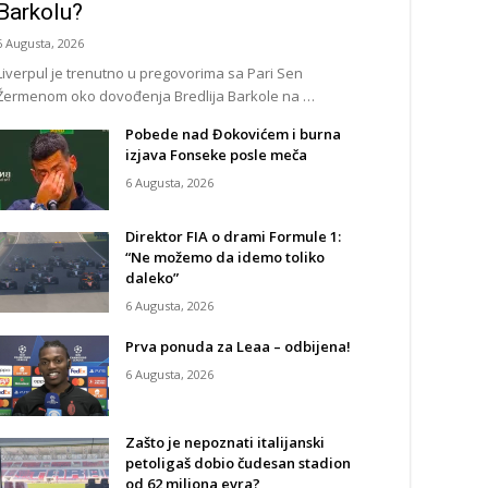
Barkolu?
6 Augusta, 2026
Liverpul je trenutno u pregovorima sa Pari Sen
Žermenom oko dovođenja Bredlija Barkole na …
Pobede nad Đokovićem i burna
izjava Fonseke posle meča
6 Augusta, 2026
Direktor FIA o drami Formule 1:
“Ne možemo da idemo toliko
daleko”
6 Augusta, 2026
Prva ponuda za Leaa – odbijena!
6 Augusta, 2026
Zašto je nepoznati italijanski
petoligaš dobio čudesan stadion
od 62 miliona evra?