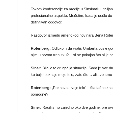
Tokom konferencije za medije u Sinsinatiju, Italija
profesionalne aspekte. Međutim, kada je došlo do p
definitivan odgovor.
Razgovor između američkog novinara Bena Rotenbe
Rotenberg:
Odlukom da vratiš Umberta posle godin
njim u prvom trenutku? Ili si se pokajao što si je 
Siner:
Bila je to drugačija situacija. Sada je sve
ko bolje poznaje moje telo, zato što… ali sve smo r
Rotenberg:
„Poznavati tvoje telo“ – šta tačno zna
pomogne?
Siner:
Radili smo zajedno oko dve godine, pre ovo