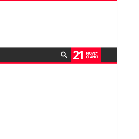
21
NOVE
ČLANCI