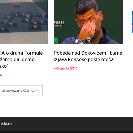
FIA o drami Formule
Pobede nad Đokovićem i burna
ožemo da idemo
izjava Fonseke posle meča
eko”
6 Augusta, 2026
26
ajte povezane članke
tski.dk