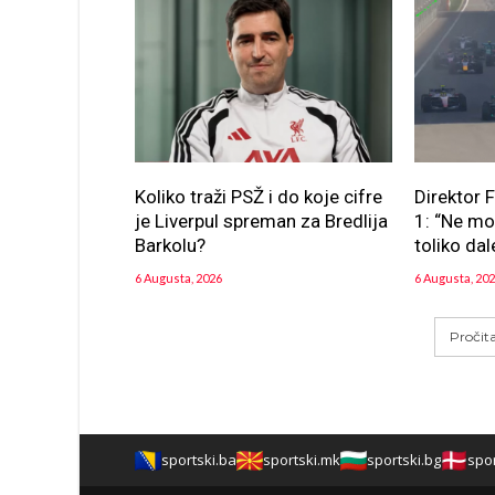
Koliko traži PSŽ i do koje cifre
Direktor 
je Liverpul spreman za Bredlija
1: “Ne m
Barkolu?
toliko dal
6 Augusta, 2026
6 Augusta, 20
Pročit
sportski.ba
sportski.mk
sportski.bg
spor