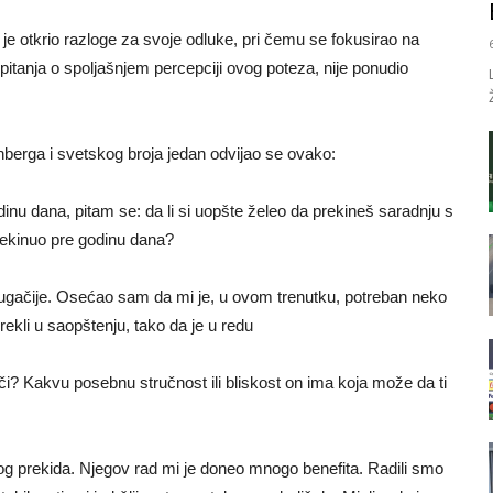
n je otkrio razloge za svoje odluke, pri čemu se fokusirao na
itanja o spoljašnjem percepciji ovog poteza, nije ponudio
rga i svetskog broja jedan odvijao se ovako:
u dana, pitam se: da li si uopšte želeo da prekineš saradnju s
prekinuo pre godinu dana?
 drugačije. Osećao sam da mi je, u ovom trenutku, potreban neko
ekli u saopštenju, tako da je u redu
či? Kakvu posebnu stručnost ili bliskost on ima koja može da ti
g prekida. Njegov rad mi je doneo mnogo benefita. Radili smo