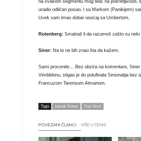
na svakom segmentu mog tela: na pokretljivosti, sta
uradio odličan posao. I sa Markom (Panikijem) sam s
Uvek sam imao dobar osećaj sa Umbertom.
Rotenberg:
Smatraš li da razumeš zašto su neki l
Siner:
Na to ne bih znao šta da kažem.
Sami procenite… Bez obzira na komentare, Siner b
Vimbldonu, stigao je do polufinala Sinsinatija bez 
Francuzom Tarensom Atmanom.
Tags
Jannik Sinner
Top Vesti
POVEZANI ČLANCI
VIŠE U TENIS