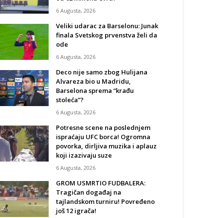
6 Augusta, 2026
Veliki udarac za Barselonu: Junak
finala Svetskog prvenstva želi da
ode
6 Augusta, 2026
Deco nije samo zbog Hulijana
Alvareza bio u Madridu,
Barselona sprema “krađu
stoleća”?
6 Augusta, 2026
Potresne scene na poslednjem
ispraćaju UFC borca! Ogromna
povorka, dirljiva muzika i aplauz
koji izazivaju suze
6 Augusta, 2026
GROM USMRTIO FUDBALERA:
Tragičan događaj na
tajlandskom turniru! Povređeno
još 12 igrača!