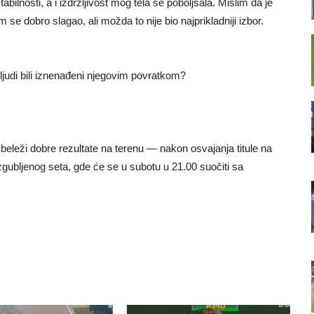
bilnosti, a i izdržljivost mog tela se poboljšala. Mislim da je
e dobro slagao, ali možda to nije bio najprikladniji izbor.
judi bili iznenađeni njegovim povratkom?
eleži dobre rezultate na terenu — nakon osvajanja titule na
izgubljenog seta, gde će se u subotu u 21.00 suočiti sa