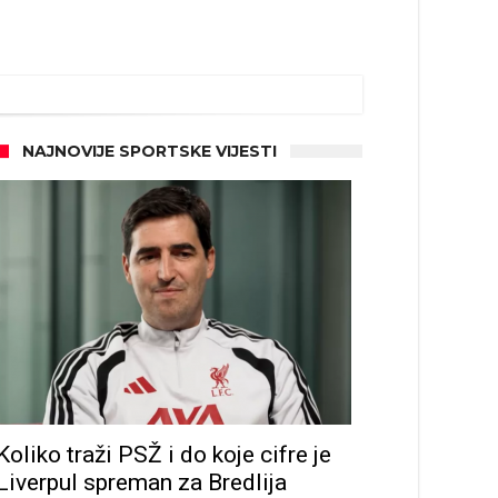
NAJNOVIJE SPORTSKE VIJESTI
ze
Koliko traži PSŽ i do koje cifre je
Liverpul spreman za Bredlija