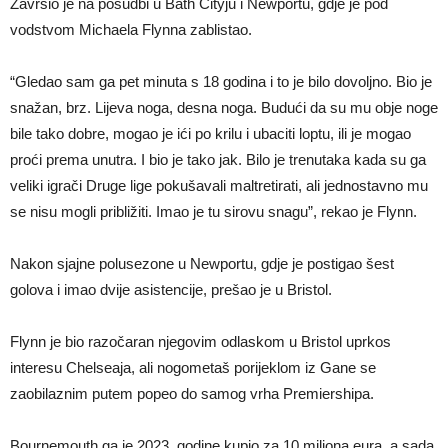
Završio je na posudbi u Bath Cityju i Newportu, gdje je pod
vodstvom Michaela Flynna zablistao.
“Gledao sam ga pet minuta s 18 godina i to je bilo dovoljno. Bio je
snažan, brz. Lijeva noga, desna noga. Budući da su mu obje noge
bile tako dobre, mogao je ići po krilu i ubaciti loptu, ili je mogao
proći prema unutra. I bio je tako jak. Bilo je trenutaka kada su ga
veliki igrači Druge lige pokušavali maltretirati, ali jednostavno mu
se nisu mogli približiti. Imao je tu sirovu snagu”, rekao je Flynn.
Nakon sjajne polusezone u Newportu, gdje je postigao šest
golova i imao dvije asistencije, prešao je u Bristol.
Flynn je bio razočaran njegovim odlaskom u Bristol uprkos
interesu Chelseaja, ali nogometaš porijeklom iz Gane se
zaobilaznim putem popeo do samog vrha Premiershipa.
Bournemouth ga je 2023. godine kupio za 10 miliona eura, a sada