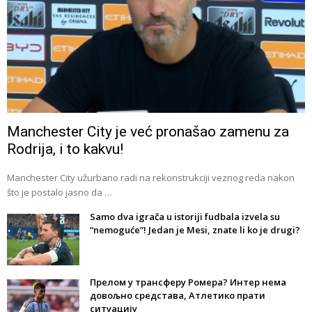
Manchester City je već pronašao zamenu za
Rodrija, i to kakvu!
Manchester City užurbano radi na rekonstrukciji veznog reda nakon
što je postalo jasno da …
Samo dva igrača u istoriji fudbala izvela su
“nemoguće”! Jedan je Mesi, znate li ko je drugi?
Прелом у трансферу Ромера? Интер нема
довољно средстава, Атлетико прати
ситуацију