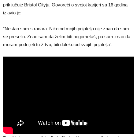
priključuje Bristol Cityju. Govoreći o svojoj karijeri sa 16 godina
izjavio je:
“Nestao sam s radara. Niko od mojih prijatelja nije znao da sam
se preselio. Znao sam da želim biti nogometaš, pa sam znao da
moram podnijeti tu žrtvu, biti daleko od svojih prijatelja”.