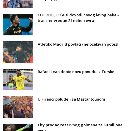
ГОТОВО ЈЕ! Čelsi dovodi novog levog beka –
transfer vredan 21 milion evra
Atletiko Madrid povlači (ne)očekivan potez!
Rafael Leao dobio novu ponudu iz Turske
U Firenci poludeli za Mastantounom
City prodao rezervnog golmana za 50 miliona
evra