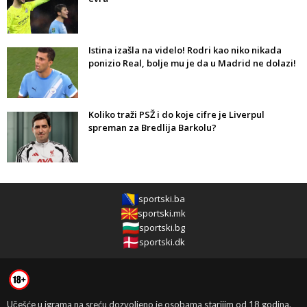
Istina izašla na videlo! Rodri kao niko nikada
ponizio Real, bolje mu je da u Madrid ne dolazi!
Koliko traži PSŽ i do koje cifre je Liverpul
spreman za Bredlija Barkolu?
sportski.ba
sportski.mk
sportski.bg
sportski.dk
Učešće u igrama na sreću dozvoljeno je osobama starijim od 18 godina.