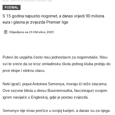
Атлетико прати ситуацију
ГОТОВО ЈЕ! Čelsi dovodi novog levog beka – transfer vredan 21
eura i glavna je zvijezda Premier lige
FUDBAL
milion evra
Atletiko Madrid povlači (ne)očekivan potez!
S 15 godina napustio nogomet, a danas vrijedi 90 miliona
Rafael Leao dobio novu ponudu iz Turske
eura i glavna je zvijezda Premier lige
U Firenci poludeli za Mastantounom
Objavljeno na
15 Oktobra, 2025
City prodao rezervnog golmana za 50 miliona evra
Istina izašla na videlo! Rodri kao niko nikada ponizio Real, bolje mu
je da u Madrid ne dolazi!
Koliko traži PSŽ i do koje cifre je Liverpul spreman za Bredlija
Putevi do uspjeha često nisu jednostavni za nogometaše. Nisu
Barkolu?
svi te sreće da se kroz omladinsku školu jednog kluba probiju do
prve ekipe i steknu slavu.
Neki igrači, poput Antoinea Semenya, moraju ići teže stazama.
Ove sezone blista u dresu Bournemoutha, fascinirajući svojom
igrom navijače u Engleskoj, gdje je postao zvijezda.
Semenyo nije imao prečice u svojoj karijeri, a danas su za njega