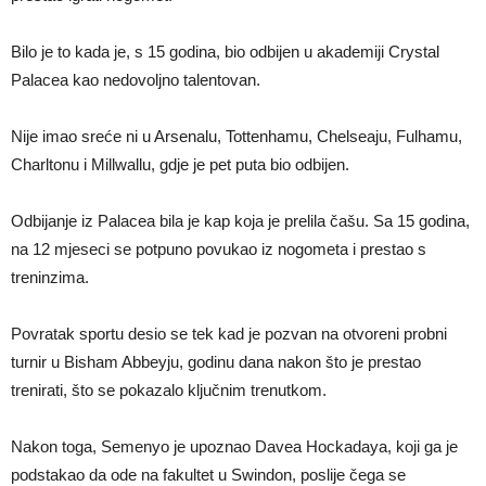
Bilo je to kada je, s 15 godina, bio odbijen u akademiji Crystal
Palacea kao nedovoljno talentovan.
Nije imao sreće ni u Arsenalu, Tottenhamu, Chelseaju, Fulhamu,
Charltonu i Millwallu, gdje je pet puta bio odbijen.
Odbijanje iz Palacea bila je kap koja je prelila čašu. Sa 15 godina,
na 12 mjeseci se potpuno povukao iz nogometa i prestao s
treninzima.
Povratak sportu desio se tek kad je pozvan na otvoreni probni
turnir u Bisham Abbeyju, godinu dana nakon što je prestao
trenirati, što se pokazalo ključnim trenutkom.
Nakon toga, Semenyo je upoznao Davea Hockadaya, koji ga je
podstakao da ode na fakultet u Swindon, poslije čega se