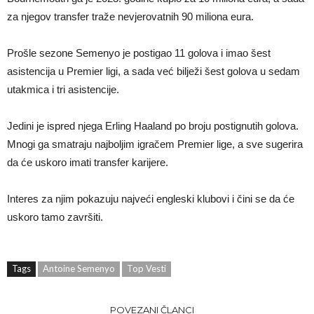
za njegov transfer traže nevjerovatnih 90 miliona eura.
Prošle sezone Semenyo je postigao 11 golova i imao šest
asistencija u Premier ligi, a sada već bilježi šest golova u sedam
utakmica i tri asistencije.
Jedini je ispred njega Erling Haaland po broju postignutih golova.
Mnogi ga smatraju najboljim igračem Premier lige, a sve sugerira
da će uskoro imati transfer karijere.
Interes za njim pokazuju najveći engleski klubovi i čini se da će
uskoro tamo završiti.
Tags
Antoine Semenyo
Top Vesti
POVEZANI ČLANCI