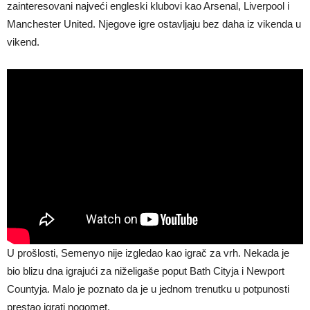
zainteresovani najveći engleski klubovi kao Arsenal, Liverpool i
Manchester United. Njegove igre ostavljaju bez daha iz vikenda u
vikend.
U prošlosti, Semenyo nije izgledao kao igrač za vrh. Nekada je
bio blizu dna igrajući za niželigaše poput Bath Cityja i Newport
Countyja. Malo je poznato da je u jednom trenutku u potpunosti
prestao igrati nogomet.