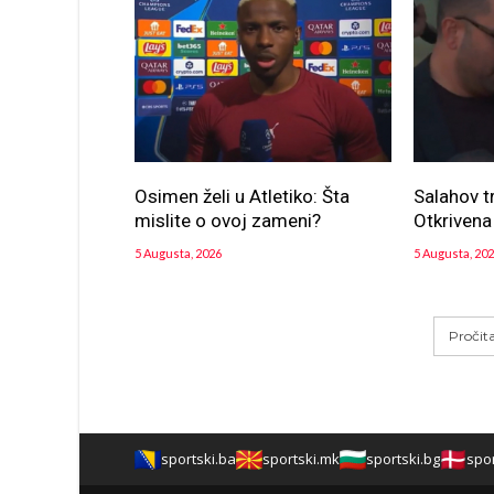
Osimen želi u Atletiko: Šta
Salahov t
mislite o ovoj zameni?
Otkrivena
5 Augusta, 2026
5 Augusta, 20
Pročit
sportski.ba
sportski.mk
sportski.bg
spor