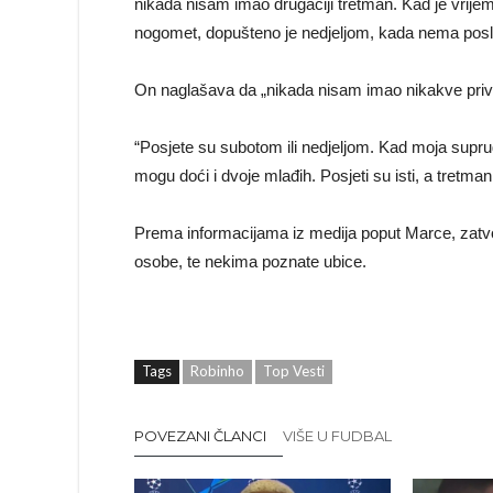
nikada nisam imao drugačiji tretman. Kad je vrijeme
nogomet, dopušteno je nedjeljom, kada nema posla
On naglašava da „nikada nisam imao nikakve privi
“Posjete su subotom ili nedjeljom. Kad moja supru
mogu doći i dvoje mlađih. Posjeti su isti, a tretman 
Prema informacijama iz medija poput Marce, zatvo
osobe, te nekima poznate ubice.
Tags
Robinho
Top Vesti
POVEZANI ČLANCI
VIŠE U FUDBAL