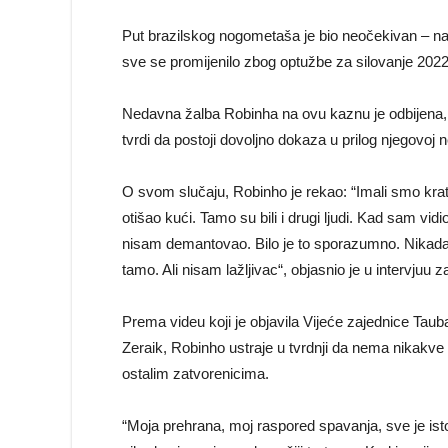
Put brazilskog nogometaša je bio neočekivan – nako
sve se promijenilo zbog optužbe za silovanje 2022. g
Nedavna žalba Robinha na ovu kaznu je odbijena, št
tvrdi da postoji dovoljno dokaza u prilog njegovoj n
O svom slučaju, Robinho je rekao: “Imali smo kra
otišao kući. Tamo su bili i drugi ljudi. Kad sam vi
nisam demantovao. Bilo je to sporazumno. Nikada
tamo. Ali nisam lažljivac“, objasnio je u intervjuu
Prema videu koji je objavila Vijeće zajednice Tauba
Zeraik, Robinho ustraje u tvrdnji da nema nikakve
ostalim zatvorenicima.
“Moja prehrana, moj raspored spavanja, sve je isto