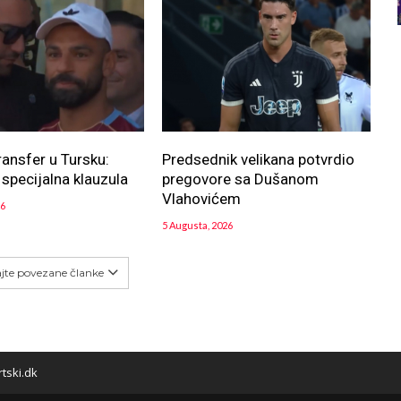
ransfer u Tursku:
Predsednik velikana potvrdio
 specijalna klauzula
pregovore sa Dušanom
Vlahovićem
26
5 Augusta, 2026
ajte povezane članke
tski.dk