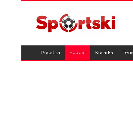
Početna
Fudbal
Košarka
Teni