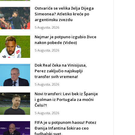
Ostvariće se velika želja Dijega
Simeonea? Atletiko kreće po
argentinsku zvezdu
5 Augusta, 2026
Nejmar je potpuno izgubio živce
nakon pobede (Video)
5 Augusta, 2026
Dok Real čeka na Vinisijusa,
Perez zaključio najskuplji
transfer svih vremena!
5 Augusta, 2026
Novi transferi: Levi bek iz Španije
i golman iz Portugala za moćni
Čelsi?!
5 Augusta, 2026
FIFA je u potpunom haosu! Potez
Đanija Infantina šokirao ceo
fudbalski svet.