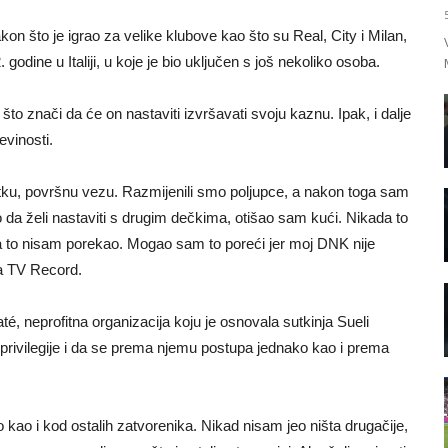
n što je igrao za velike klubove kao što su Real, City i Milan,
odine u Italiji, u koje je bio uključen s još nekoliko osoba.
o znači da će on nastaviti izvršavati svoju kaznu. Ipak, i dalje
evinosti.
tku, površnu vezu. Razmijenili smo poljupce, a nakon toga sam
dio da želi nastaviti s drugim dečkima, otišao sam kući. Nikada to
 to nisam porekao. Mogao sam to poreći jer moj DNK nije
 za TV Record.
té, neprofitna organizacija koju je osnovala sutkinja Sueli
 privilegije i da se prema njemu postupa jednako kao i prema
 kao i kod ostalih zatvorenika. Nikad nisam jeo ništa drugačije,