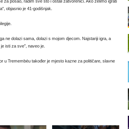
 za posao, radim sve što i ostali zatvorenici. Ako želimo igrati
“, objasnio je 41-godišnjak.
legije.
ga ne dolazi sama, dolazi s mojom djecom. Najstariji igra, a
je isti za sve”, naveo je.
r u Tremembéu također je mjesto kazne za političare, slavne