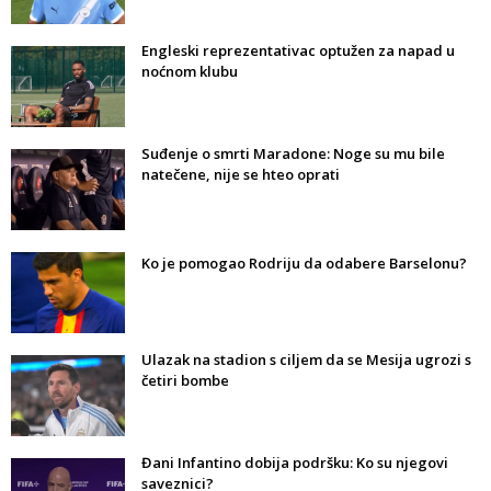
Engleski reprezentativac optužen za napad u
noćnom klubu
Suđenje o smrti Maradone: Noge su mu bile
natečene, nije se hteo oprati
Ko je pomogao Rodriju da odabere Barselonu?
Ulazak na stadion s ciljem da se Mesija ugrozi s
četiri bombe
Đani Infantino dobija podršku: Ko su njegovi
saveznici?