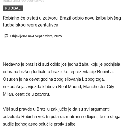
fudbaler Barcelone
Engleski reprezentativac optužen za napad u noćnom klubu
fudbalskog reprezentativca
FUDBAL
Suđenje o smrti Maradone: Noge su mu bile natečene, nije se hteo
Robinho će ostati u zatvoru: Brazil odbio novu žalbu bivšeg
oprati
Ko je pomogao Rodriju da odabere Barselonu?
fudbalskog reprezentativca
Ulazak na stadion s ciljem da se Mesija ugrozi s četiri bombe
Objavljeno na
4 Septembra, 2025
Đani Infantino dobija podršku: Ko su njegovi saveznici?
Više od 200 miliona eura potrošeno, ali Real još uvijek ne zatvara
novčanik – očekuju se dodatna pojačanja
Manchester City je već pronašao zamenu za Rodrija, i to kakvu!
Nedavno je brazilski sud odbio još jednu žalbu koju je podnijela
Samo dva igrača u istoriji fudbala izvela su “nemoguće”! Jedan je
odbrana bivšeg fudbalera brazilske reprezentacije Robinha.
Mesi, znate li ko je drugi?
Osuđen je na devet godina zbog silovanja i, zbog toga,
nekadašnja zvijezda klubova Real Madrid, Manchester City i
Milan, ostat će u zatvoru.
Viši sud pravde u Brazilu zaključio je da su svi argumenti
advokata Robinha već tri puta razmatrani i odbijeni, te su stoga
sudije jednoglasno odlučile protiv žalbe.