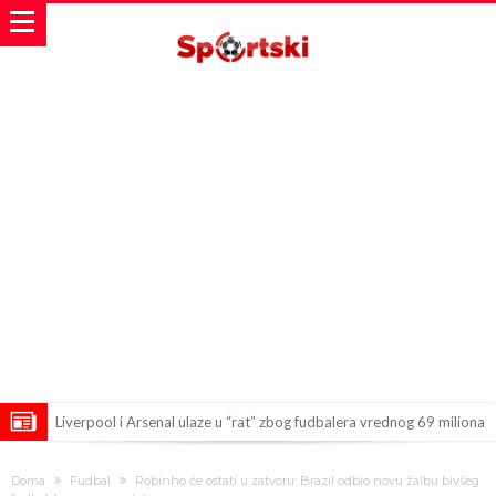
Liverpool i Arsenal ulaze u “rat” zbog fudbalera vrednog 69 miliona
evra!
Dilema više nema – Poznato kada će Rodri i zvanično postati novi
Doma
Fudbal
Robinho će ostati u zatvoru: Brazil odbio novu žalbu bivšeg