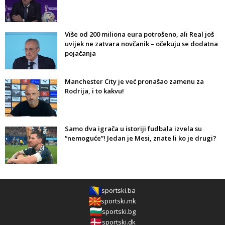
Više od 200 miliona eura potrošeno, ali Real još
uvijek ne zatvara novčanik – očekuju se dodatna
pojačanja
Manchester City je već pronašao zamenu za
Rodrija, i to kakvu!
Samo dva igrača u istoriji fudbala izvela su
“nemoguće”! Jedan je Mesi, znate li ko je drugi?
sportski.ba
sportski.mk
sportski.bg
sportski.dk