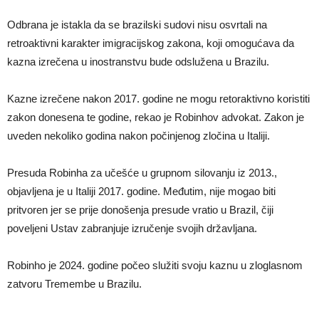
Odbrana je istakla da se brazilski sudovi nisu osvrtali na
retroaktivni karakter imigracijskog zakona, koji omogućava da
kazna izrečena u inostranstvu bude odslužena u Brazilu.
Kazne izrečene nakon 2017. godine ne mogu retoraktivno koristiti
zakon donesena te godine, rekao je Robinhov advokat. Zakon je
uveden nekoliko godina nakon počinjenog zločina u Italiji.
Presuda Robinha za učešće u grupnom silovanju iz 2013.,
objavljena je u Italiji 2017. godine. Međutim, nije mogao biti
pritvoren jer se prije donošenja presude vratio u Brazil, čiji
poveljeni Ustav zabranjuje izručenje svojih državljana.
Robinho je 2024. godine počeo služiti svoju kaznu u zloglasnom
zatvoru Tremembe u Brazilu.