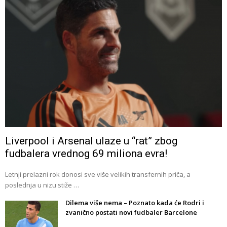
Liverpool i Arsenal ulaze u “rat” zbog
fudbalera vrednog 69 miliona evra!
Letnji prelazni rok donosi sve više velikih transfernih priča, a
poslednja u nizu stiže …
Dilema više nema – Poznato kada će Rodri i
zvanično postati novi fudbaler Barcelone