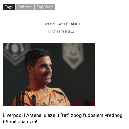
Tags
Robinho
Top Vesti
POVEZANI ČLANCI
VIŠE U FUDBAL
Liverpool i Arsenal ulaze u “rat” zbog fudbalera vrednog
69 miliona evra!